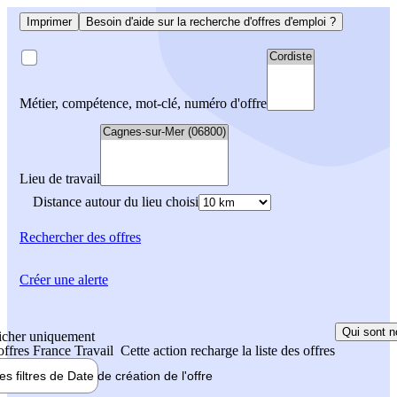
Imprimer
Besoin d'aide sur la recherche d'offres d'emploi ?
Métier, compétence, mot-clé, numéro d'offre
Lieu de travail
Distance autour du lieu choisi
Rechercher
des offres
Créer une alerte
Qui sont n
icher uniquement
 offres France Travail
Cette action recharge la liste des offres
les filtres de
Date de création
de l'offre