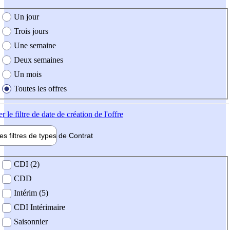
e création de l'offre
Un jour
Trois jours
Une semaine
Deux semaines
Un mois
Toutes les offres
er
le filtre de date de création de l'offre
les filtres de types de
Contrat
de contrat
CDI (2)
CDD
Intérim (5)
CDI Intérimaire
Saisonnier