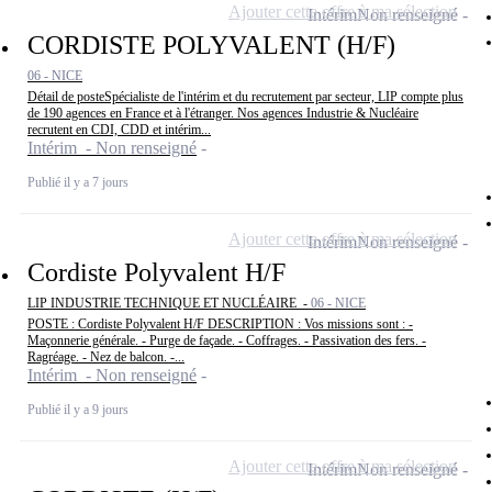
Ajouter cette offre à ma sélection
Intérim
Non renseigné
CORDISTE POLYVALENT (H/F)
06 - NICE
Détail de posteSpécialiste de l'intérim et du recrutement par secteur, LIP compte plus
de 190 agences en France et à l'étranger. Nos agences Industrie & Nucléaire
recrutent en CDI, CDD et intérim...
Intérim - Non renseigné
Publié il y a 7 jours
Ajouter cette offre à ma sélection
Intérim
Non renseigné
Cordiste Polyvalent H/F
LIP INDUSTRIE TECHNIQUE ET NUCLÉAIRE -
06 - NICE
POSTE : Cordiste Polyvalent H/F DESCRIPTION : Vos missions sont : -
Maçonnerie générale. - Purge de façade. - Coffrages. - Passivation des fers. -
Ragréage. - Nez de balcon. -...
Intérim - Non renseigné
Publié il y a 9 jours
Ajouter cette offre à ma sélection
Intérim
Non renseigné