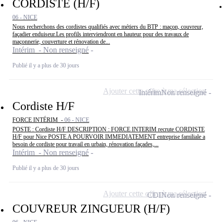
CORDISTE (H/F)
06 - NICE
Nous recherchons des cordistes qualifiés avec métiers du BTP : maçon, couvreur,
façadier enduiseur.Les profils interviendront en hauteur pour des travaux de
maçonnerie, couverture et rénovation de...
Intérim - Non renseigné
Publié il y a plus de 30 jours
Ajouter cette offre à ma sélection
Intérim
Non renseigné
Cordiste H/F
FORCE INTÉRIM -
06 - NICE
POSTE : Cordiste H/F DESCRIPTION : FORCE INTERIM recrute CORDISTE
H/F pour Nice POSTE A POURVOIR IMMEDIATEMENT entreprise familiale a
besoin de cordiste pour travail en urbain, rénovation façades,...
Intérim - Non renseigné
Publié il y a plus de 30 jours
Ajouter cette offre à ma sélection
CDI
Non renseigné
COUVREUR ZINGUEUR (H/F)