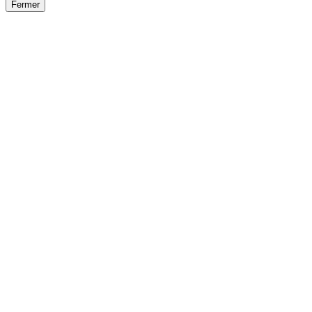
Fermer
Fermer
le détail de l'offre
/
Offre
sur
Offre précéden