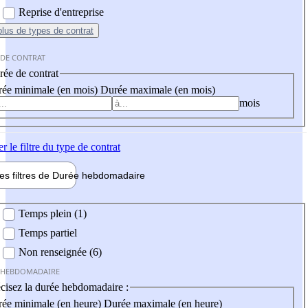
Reprise d'entreprise
plus
de types de contrat
 DE CONTRAT
ée de contrat
ée minimale (en mois)
Durée maximale (en mois)
mois
er
le filtre du type de contrat
les filtres de
Durée hebdo
madaire
 hebdomadaire
Temps plein (1)
Temps partiel
Non renseignée (6)
 HEBDOMADAIRE
cisez la durée hebdomadaire :
ée minimale (en heure)
Durée maximale (en heure)