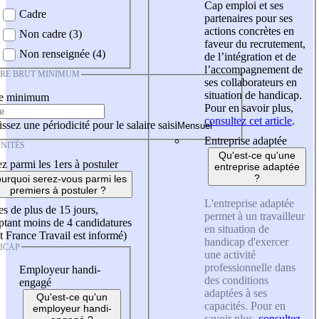
Cap emploi et ses
Cadre
partenaires pour ses
actions concrètes en
Non cadre (3)
faveur du recrutement,
Non renseignée (4)
de l’intégration et de
l’accompagnement de
IRE BRUT MINIMUM
ses collaborateurs en
situation de handicap.
re minimum
Pour en savoir plus,
consultez cet article
.
ssez une périodicité pour le salaire saisi
Entreprise adaptée
NITÉS
Qu'est-ce qu'une
z parmi les 1ers à postuler
entreprise adaptée
?
urquoi serez-vous parmi les
premiers à postuler ?
L'entreprise adaptée
es de plus de 15 jours,
permet à un travailleur
tant moins de 4 candidatures
en situation de
t France Travail est informé)
handicap d'exercer
ICAP
une activité
professionnelle dans
Employeur handi-
des conditions
engagé
adaptées à ses
Qu'est-ce qu'un
capacités. Pour en
employeur handi-
savoir plus,
consultez