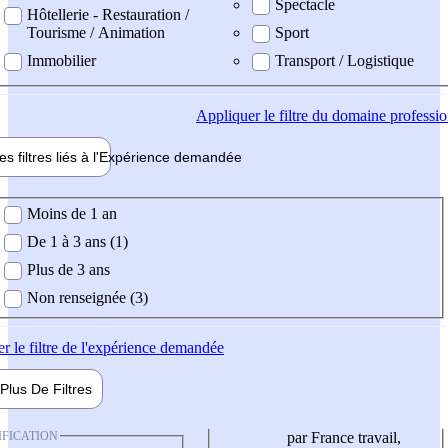
Spectacle
Hôtellerie - Restauration /
Tourisme / Animation
Sport
Immobilier
Transport / Logistique
Appliquer
le filtre du domaine professi
es filtres liés à l'
Expérience
demandée
ience demandée
Moins de 1 an
De 1 à 3 ans (1)
Plus de 3 ans
Non renseignée (3)
er
le filtre de l'expérience demandée
Plus De
Filtres
IFICATION
par France travail,