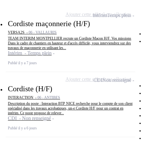
Ajouter cette offre à ma sélection
Intérim
Temps plein
Cordiste maçonnerie (H/F)
VERSA2S -
06 - VALLAURIS
TEAM INTERIM MONTPELLIER recrute un Cordiste Maçon H/F. Vos missions
Dans le cadre de chantiers en hauteur et d'accès difficile, vous interviendrez sur des
travaux de maçonnerie en utilisant les...
Intérim - Temps plein
Publié il y a 7 jours
Ajouter cette offre à ma sélection
CDI
Non renseigné
Cordiste (H/F)
INTERACTION -
06 - ANTIBES
Description du poste : Interaction BTP NICE recherche pour le compte de son client
spécialisé dans les travaux acrobatiques, un-e Cordiste H/F pour un contrat en
intérim. Ce poste propose de relever...
CDI - Non renseigné
Publié il y a 6 jours