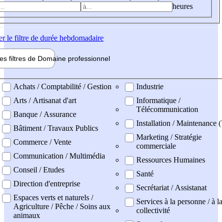
heures
er
le filtre de durée hebdomadaire
les filtres de
Domaine pro
fessionnel
ne professionel
Achats / Comptabilité / Gestion
Industrie
Arts / Artisanat d'art
Informatique /
Télécommunication
Banque / Assurance
Installation / Maintenance (
Bâtiment / Travaux Publics
Marketing / Stratégie
Commerce / Vente
commerciale
Communication / Multimédia
Ressources Humaines
Conseil / Etudes
Santé
Direction d'entreprise
Secrétariat / Assistanat
Espaces verts et naturels /
Services à la personne / à l
Agriculture / Pêche / Soins aux
collectivité
animaux