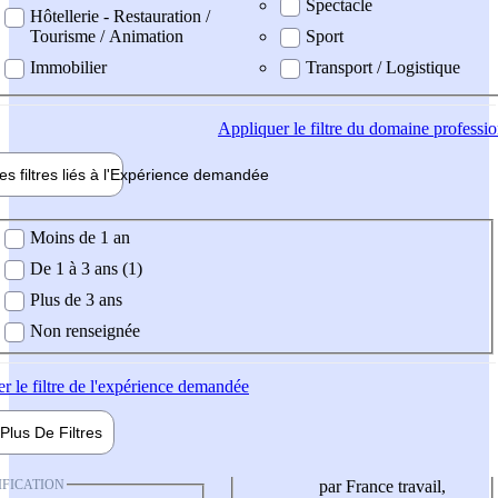
Spectacle
Hôtellerie - Restauration /
Tourisme / Animation
Sport
Immobilier
Transport / Logistique
Appliquer
le filtre du domaine professi
es filtres liés à l'
Expérience
demandée
ience demandée
Moins de 1 an
De 1 à 3 ans (1)
Plus de 3 ans
Non renseignée
er
le filtre de l'expérience demandée
Plus De
Filtres
IFICATION
par France travail,