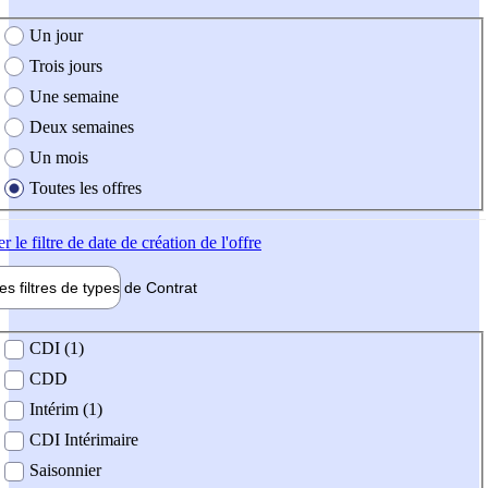
e création de l'offre
Un jour
Trois jours
Une semaine
Deux semaines
Un mois
Toutes les offres
er
le filtre de date de création de l'offre
les filtres de types de
Contrat
de contrat
CDI (1)
CDD
Intérim (1)
CDI Intérimaire
Saisonnier