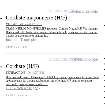
Ajouter cette offre à ma sélection
Intérim
Temps plein
Cordiste maçonnerie (H/F)
VERSA2S -
06 - VALLAURIS
TEAM INTERIM MONTPELLIER recrute un Cordiste Maçon H/F. Vos missions
Dans le cadre de chantiers en hauteur et d'accès difficile, vous interviendrez sur des
travaux de maçonnerie en utilisant les...
Intérim - Temps plein
Publié il y a 8 jours
Ajouter cette offre à ma sélection
CDI
Non renseigné
Cordiste (H/F)
INTERACTION -
06 - ANTIBES
Description du poste : Interaction BTP NICE recherche pour le compte de son client
spécialisé dans les travaux acrobatiques, un-e Cordiste H/F pour un contrat en
intérim. Ce poste propose de relever...
CDI - Non renseigné
Publié il y a 7 jours