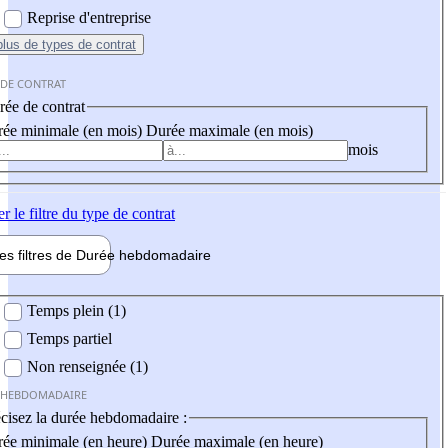
Reprise d'entreprise
plus
de types de contrat
 DE CONTRAT
ée de contrat
ée minimale (en mois)
Durée maximale (en mois)
mois
er
le filtre du type de contrat
les filtres de
Durée hebdo
madaire
 hebdomadaire
Temps plein (1)
Temps partiel
Non renseignée (1)
 HEBDOMADAIRE
cisez la durée hebdomadaire :
ée minimale (en heure)
Durée maximale (en heure)