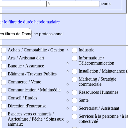
heures
er
le filtre de durée hebdomadaire
les filtres de
Domaine pro
fessionnel
ne professionel
Achats / Comptabilité / Gestion
Industrie
Arts / Artisanat d'art
Informatique /
Télécommunication
Banque / Assurance
Installation / Maintenance (
Bâtiment / Travaux Publics
Marketing / Stratégie
Commerce / Vente
commerciale
Communication / Multimédia
Ressources Humaines
Conseil / Etudes
Santé
Direction d'entreprise
Secrétariat / Assistanat
Espaces verts et naturels /
Services à la personne / à l
Agriculture / Pêche / Soins aux
collectivité
animaux