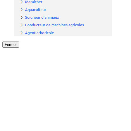
Fermer
Fermer
le détail de l'offre
/
Offre
sur
Offre précéden