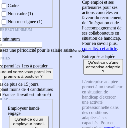
Cap emploi et ses
Cadre
partenaires pour ses
actions concrètes en
Non cadre (1)
faveur du recrutement,
Non renseignée (1)
de l’intégration et de
l’accompagnement de
IRE BRUT MINIMUM
ses collaborateurs en
situation de handicap.
re minimum
Pour en savoir plus,
consultez cet article
.
ssez une périodicité pour le salaire saisi
Entreprise adaptée
NITÉS
Qu'est-ce qu'une
z parmi les 1ers à postuler
entreprise adaptée
?
urquoi serez-vous parmi les
premiers à postuler ?
L'entreprise adaptée
es de plus de 15 jours,
permet à un travailleur
tant moins de 4 candidatures
en situation de
t France Travail est informé)
handicap d'exercer
ICAP
une activité
professionnelle dans
Employeur handi-
des conditions
engagé
adaptées à ses
Qu'est-ce qu'un
capacités. Pour en
employeur handi-
savoir plus,
consultez