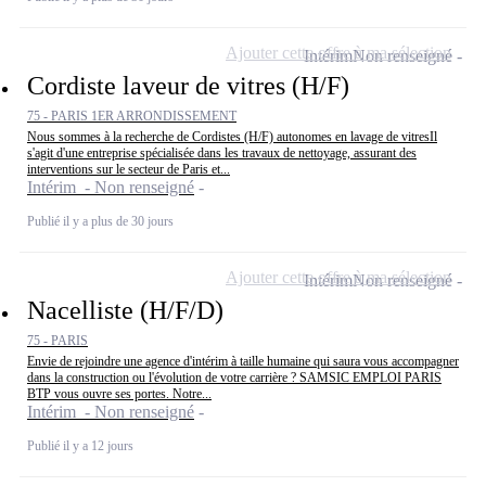
Ajouter cette offre à ma sélection
Intérim
Non renseigné
Cordiste laveur de vitres (H/F)
75 - PARIS 1ER ARRONDISSEMENT
Nous sommes à la recherche de Cordistes (H/F) autonomes en lavage de vitresIl
s'agit d'une entreprise spécialisée dans les travaux de nettoyage, assurant des
interventions sur le secteur de Paris et...
Intérim - Non renseigné
Publié il y a plus de 30 jours
Ajouter cette offre à ma sélection
Intérim
Non renseigné
Nacelliste (H/F/D)
75 - PARIS
Envie de rejoindre une agence d'intérim à taille humaine qui saura vous accompagner
dans la construction ou l'évolution de votre carrière ? SAMSIC EMPLOI PARIS
BTP vous ouvre ses portes. Notre...
Intérim - Non renseigné
Publié il y a 12 jours