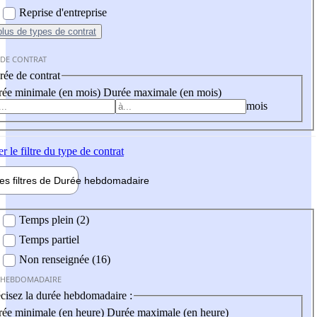
Reprise d'entreprise
plus
de types de contrat
 DE CONTRAT
ée de contrat
ée minimale (en mois)
Durée maximale (en mois)
mois
er
le filtre du type de contrat
les filtres de
Durée hebdo
madaire
 hebdomadaire
Temps plein (2)
Temps partiel
Non renseignée (16)
 HEBDOMADAIRE
cisez la durée hebdomadaire :
ée minimale (en heure)
Durée maximale (en heure)