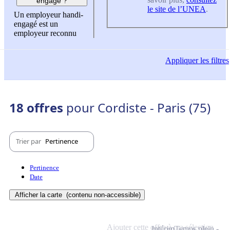
engagé ?
le site de l’UNEA
.
Un employeur handi-
engagé est un
employeur reconnu
Appliquer
les filtres
18 offres
pour Cordiste - Paris (75)
Trier par
Pertinence
Pertinence
Date
Afficher la carte
(contenu non-accessible)
Ajouter cette offre à ma sélection
Intérim
Temps plein