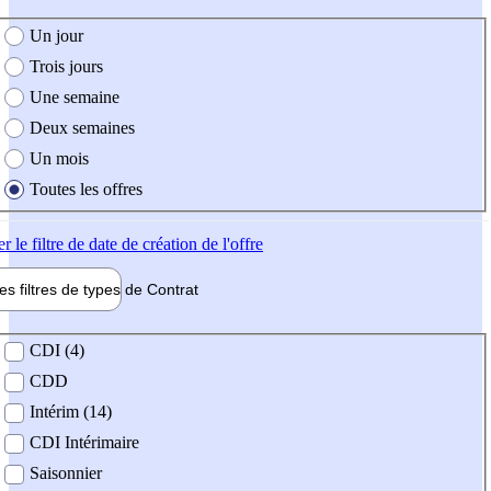
e création de l'offre
Un jour
Trois jours
Une semaine
Deux semaines
Un mois
Toutes les offres
er
le filtre de date de création de l'offre
les filtres de types de
Contrat
de contrat
CDI (4)
CDD
Intérim (14)
CDI Intérimaire
Saisonnier