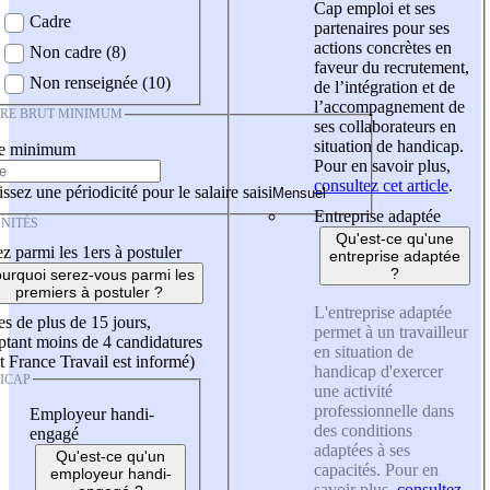
Cap emploi et ses
Cadre
partenaires pour ses
actions concrètes en
Non cadre (8)
faveur du recrutement,
Non renseignée (10)
de l’intégration et de
l’accompagnement de
IRE BRUT MINIMUM
ses collaborateurs en
situation de handicap.
re minimum
Pour en savoir plus,
consultez cet article
.
ssez une périodicité pour le salaire saisi
Entreprise adaptée
NITÉS
Qu'est-ce qu'une
z parmi les 1ers à postuler
entreprise adaptée
?
urquoi serez-vous parmi les
premiers à postuler ?
L'entreprise adaptée
es de plus de 15 jours,
permet à un travailleur
tant moins de 4 candidatures
en situation de
t France Travail est informé)
handicap d'exercer
ICAP
une activité
professionnelle dans
Employeur handi-
des conditions
engagé
adaptées à ses
Qu'est-ce qu'un
capacités. Pour en
employeur handi-
savoir plus,
consultez