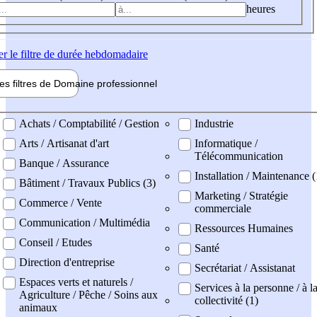
heures
er
le filtre de durée hebdomadaire
les filtres de
Domaine pro
fessionnel
ne professionel
Achats / Comptabilité / Gestion
Industrie
Arts / Artisanat d'art
Informatique /
Télécommunication
Banque / Assurance
Installation / Maintenance 
Bâtiment / Travaux Publics (3)
Marketing / Stratégie
Commerce / Vente
commerciale
Communication / Multimédia
Ressources Humaines
Conseil / Etudes
Santé
Direction d'entreprise
Secrétariat / Assistanat
Espaces verts et naturels /
Services à la personne / à l
Agriculture / Pêche / Soins aux
collectivité (1)
animaux