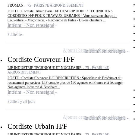
PROMAN -
75 - PARIS 7E ARRONDISSEMENT
POSTE : Cordiste Urbain Paris H/F DESCRIPTION : " TECHNICIENS
CORDISTES H/F POUR TRAVAUX URBAINS " Vous serez en charge : -
Couverture, - Maçonnerie, - Recherche de fuites - Divers chantiers ...
Intérim - Non renseigné
Publié hier
Ajouter cette offre à ma sélection
Intérim
Non renseigné
Cordiste Couvreur H/F
LIP INDUSTRIE TECHNIQUE ET NUCLÉAIRE -
75 - PARIS 14E
ARRONDISSEMENT
POSTE : Cordiste Couvreur H/F DESCRIPTION : Spécialiste de l'intérim et du
recrutement par secteur, LIP compte plus de 190 agences en France et à l'étranger.
Nos agences Industrie & Nucléaire...
Intérim - Non renseigné
Publié il y a 8 jours
Ajouter cette offre à ma sélection
Intérim
Non renseigné
Cordiste Urbain H/F
LIP INDUSTRIE TECHNIQUE ET NUCLÉAIRE -
75 - PARIS 10E