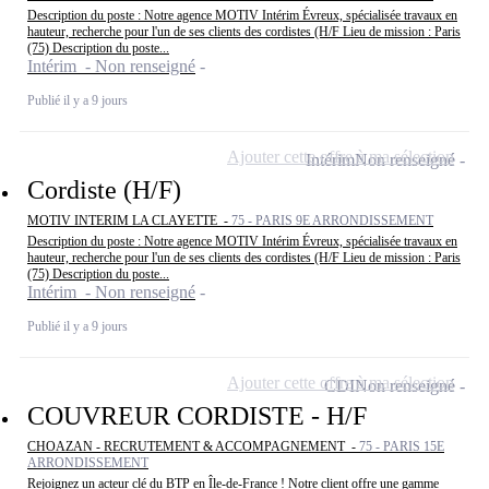
Description du poste : Notre agence MOTIV Intérim Évreux, spécialisée travaux en
hauteur, recherche pour l'un de ses clients des cordistes (H/F Lieu de mission : Paris
(75) Description du poste...
Intérim - Non renseigné
Publié il y a 9 jours
Ajouter cette offre à ma sélection
Intérim
Non renseigné
Cordiste (H/F)
MOTIV INTERIM LA CLAYETTE -
75 - PARIS 9E ARRONDISSEMENT
Description du poste : Notre agence MOTIV Intérim Évreux, spécialisée travaux en
hauteur, recherche pour l'un de ses clients des cordistes (H/F Lieu de mission : Paris
(75) Description du poste...
Intérim - Non renseigné
Publié il y a 9 jours
Ajouter cette offre à ma sélection
CDI
Non renseigné
COUVREUR CORDISTE - H/F
CHOAZAN - RECRUTEMENT & ACCOMPAGNEMENT -
75 - PARIS 15E
ARRONDISSEMENT
Rejoignez un acteur clé du BTP en Île-de-France ! Notre client offre une gamme