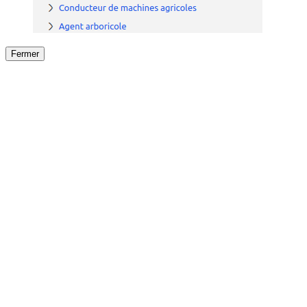
Fermer
Fermer
le détail de l'offre
/
Offre
sur
Offre précéden