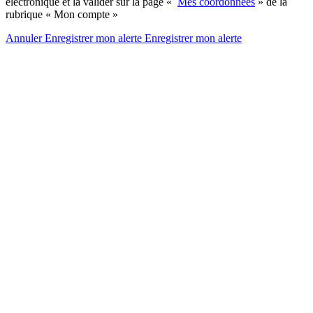
électronique et la valider sur la page «
Mes coordonnées
» de la
rubrique « Mon compte »
Annuler
Enregistrer mon alerte
Enregistrer
mon alerte