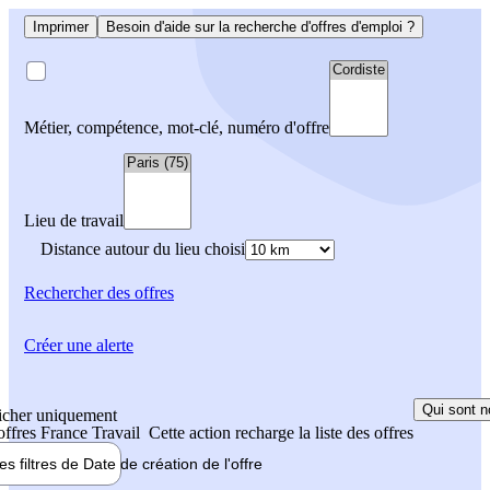
Imprimer
Besoin d'aide sur la recherche d'offres d'emploi ?
Métier, compétence, mot-clé, numéro d'offre
Lieu de travail
Distance autour du lieu choisi
Rechercher
des offres
Créer une alerte
Qui sont n
icher uniquement
 offres France Travail
Cette action recharge la liste des offres
les filtres de
Date de création
de l'offre