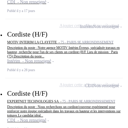
CDI - Non renseigné
Publié il y a 17 jours
Ajouter cette offre à ma sélection
Intérim
Non renseigné
Cordiste (H/F)
MOTIV INTERIM LA CLAYETTE -
75 - PARIS 9E ARRONDISSEMENT
Description du poste : Notre agence MOTIV Intérim Évreux, spécialisée travaux en
hauteur, recherche pour l'un de ses clients un cordiste (H/F Lieu de mission : Paris
(75) Description du poste...
Intérim - Non renseigné
Publié il y a 28 jours
Ajouter cette offre à ma sélection
CDI
Non renseigné
Cordiste (H/F)
EXPERTNET TECHNOLOGIES SA -
75 - PARIS 9E ARRONDISSEMENT
Description du poste : Nous recherchons un cordiste/couvreur expérimenté pour
renforcer notre équipe spécialisée dans les travaux en hauteur et les interventions sur
toitures.Le candidat idéal...
CDI - Non renseigné