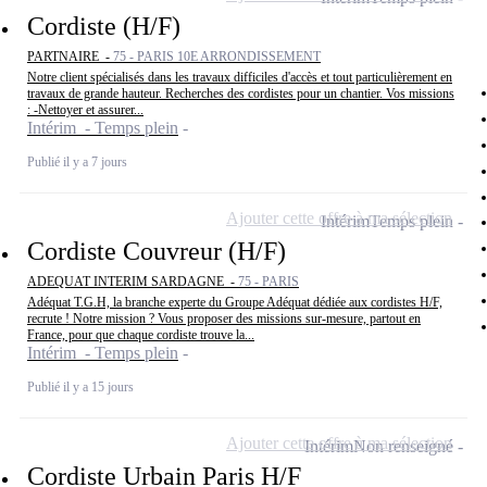
Cordiste (H/F)
PARTNAIRE -
75 - PARIS 10E ARRONDISSEMENT
Notre client spécialisés dans les travaux difficiles d'accès et tout particulièrement en
travaux de grande hauteur. Recherches des cordistes pour un chantier. Vos missions
: -Nettoyer et assurer...
Intérim - Temps plein
Publié il y a 7 jours
Ajouter cette offre à ma sélection
Intérim
Temps plein
Cordiste Couvreur (H/F)
ADEQUAT INTERIM SARDAGNE -
75 - PARIS
Adéquat T.G.H, la branche experte du Groupe Adéquat dédiée aux cordistes H/F,
recrute ! Notre mission ? Vous proposer des missions sur-mesure, partout en
France, pour que chaque cordiste trouve la...
Intérim - Temps plein
Publié il y a 15 jours
Ajouter cette offre à ma sélection
Intérim
Non renseigné
Cordiste Urbain Paris H/F