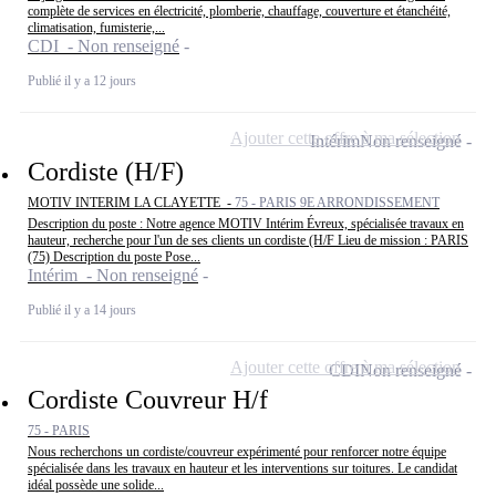
complète de services en électricité, plomberie, chauffage, couverture et étanchéité,
climatisation, fumisterie,...
CDI - Non renseigné
Publié il y a 12 jours
Ajouter cette offre à ma sélection
Intérim
Non renseigné
Cordiste (H/F)
MOTIV INTERIM LA CLAYETTE -
75 - PARIS 9E ARRONDISSEMENT
Description du poste : Notre agence MOTIV Intérim Évreux, spécialisée travaux en
hauteur, recherche pour l'un de ses clients un cordiste (H/F Lieu de mission : PARIS
(75) Description du poste Pose...
Intérim - Non renseigné
Publié il y a 14 jours
Ajouter cette offre à ma sélection
CDI
Non renseigné
Cordiste Couvreur H/f
75 - PARIS
Nous recherchons un cordiste/couvreur expérimenté pour renforcer notre équipe
spécialisée dans les travaux en hauteur et les interventions sur toitures. Le candidat
idéal possède une solide...