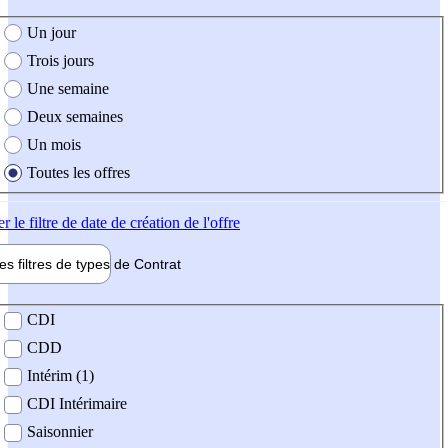
e création de l'offre
Un jour
Trois jours
Une semaine
Deux semaines
Un mois
Toutes les offres
er
le filtre de date de création de l'offre
les filtres de types de
Contrat
de contrat
CDI
CDD
Intérim (1)
CDI Intérimaire
Saisonnier