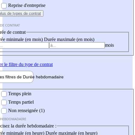
Reprise d'entreprise
plus
de types de contrat
 DE CONTRAT
ée de contrat
ée minimale (en mois)
Durée maximale (en mois)
mois
er
le filtre du type de contrat
les filtres de
Durée hebdo
madaire
 hebdomadaire
Temps plein
Temps partiel
Non renseignée (1)
 HEBDOMADAIRE
cisez la durée hebdomadaire :
ée minimale (en heure)
Durée maximale (en heure)