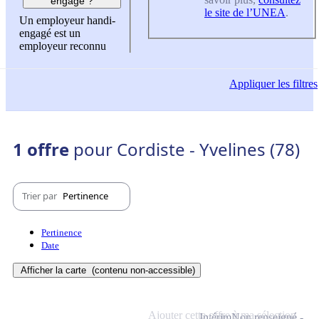
engagé ?
le site de l’UNEA
.
Un employeur handi-
engagé est un
employeur reconnu
Appliquer
les filtres
1 offre
pour Cordiste - Yvelines (78)
Trier par
Pertinence
Pertinence
Date
Afficher la carte
(contenu non-accessible)
Ajouter cette offre à ma sélection
Intérim
Non renseigné