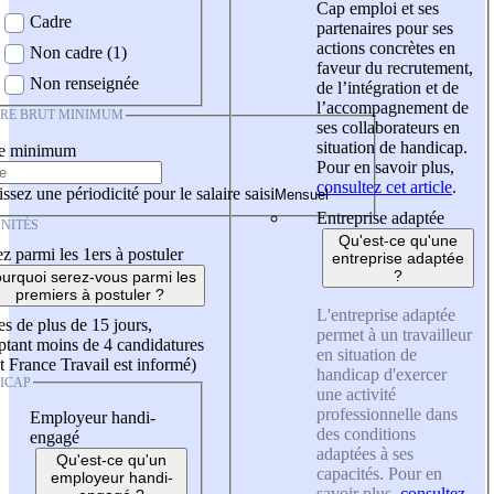
Cap emploi et ses
Cadre
partenaires pour ses
actions concrètes en
Non cadre (1)
faveur du recrutement,
Non renseignée
de l’intégration et de
l’accompagnement de
IRE BRUT MINIMUM
ses collaborateurs en
situation de handicap.
re minimum
Pour en savoir plus,
consultez cet article
.
ssez une périodicité pour le salaire saisi
Entreprise adaptée
NITÉS
Qu'est-ce qu'une
z parmi les 1ers à postuler
entreprise adaptée
?
urquoi serez-vous parmi les
premiers à postuler ?
L'entreprise adaptée
es de plus de 15 jours,
permet à un travailleur
tant moins de 4 candidatures
en situation de
t France Travail est informé)
handicap d'exercer
ICAP
une activité
professionnelle dans
Employeur handi-
des conditions
engagé
adaptées à ses
Qu'est-ce qu'un
capacités. Pour en
employeur handi-
savoir plus,
consultez