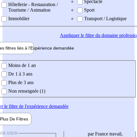
Spectacle
Hôtellerie - Restauration /
Tourisme / Animation
Sport
Immobilier
Transport / Logistique
Appliquer
le filtre du domaine professi
es filtres liés à l'
Expérience
demandée
ience demandée
Moins de 1 an
De 1 à 3 ans
Plus de 3 ans
Non renseignée (1)
er
le filtre de l'expérience demandée
Plus De
Filtres
IFICATION
par France travail,