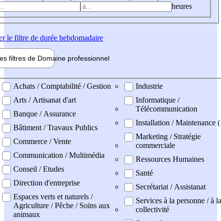
heures
er
le filtre de durée hebdomadaire
les filtres de
Domaine pro
fessionnel
ne professionel
Achats / Comptabilité / Gestion
Industrie
Arts / Artisanat d'art
Informatique /
Télécommunication
Banque / Assurance
Installation / Maintenance (
Bâtiment / Travaux Publics
Marketing / Stratégie
Commerce / Vente
commerciale
Communication / Multimédia
Ressources Humaines
Conseil / Etudes
Santé
Direction d'entreprise
Secrétariat / Assistanat
Espaces verts et naturels /
Services à la personne / à l
Agriculture / Pêche / Soins aux
collectivité
animaux