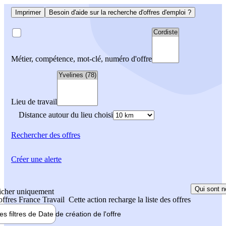
Imprimer
Besoin d'aide sur la recherche d'offres d'emploi ?
Métier, compétence, mot-clé, numéro d'offre
Lieu de travail
Distance autour du lieu choisi
Rechercher
des offres
Créer une alerte
Qui sont n
icher uniquement
 offres France Travail
Cette action recharge la liste des offres
les filtres de
Date de création
de l'offre