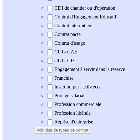
CDI de chantier ou d'opération
Contrat d'Engagement Educatif
Contrat intermittent
Contrat pacte
Contrat d'usage
CUI - CAE
CUI - CIE
Engagement à servir dans la réserve
Franchise
Insertion par l'activ.éco.
Portage salarial
Profession commerciale
Profession libérale
Reprise d'entreprise
Voir plus
de types de contrat