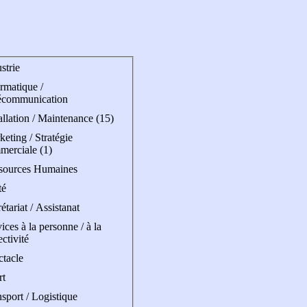
strie
rmatique /
écommunication
allation / Maintenance (15)
eting / Stratégie
merciale (1)
sources Humaines
té
étariat / Assistanat
ices à la personne / à la
ectivité
ctacle
rt
sport / Logistique