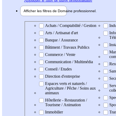
Appliquer
le filtre de durée hebdomadaire
Afficher les filtres de
Domaine pro
fessionnel
Domaine professionel
Achats / Comptabilité / Gestion
Indu
Arts / Artisanat d'art
Info
Tél
Banque / Assurance
Inst
Bâtiment / Travaux Publics
Mark
Commerce / Vente
com
Communication / Multimédia
Res
Conseil / Etudes
San
Direction d'entreprise
Secr
Espaces verts et naturels /
Serv
Agriculture / Pêche / Soins aux
coll
animaux
Spe
Hôtellerie - Restauration /
Tourisme / Animation
Spo
Immobilier
Tran