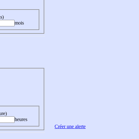
s)
mois
ure)
heures
Créer une alerte