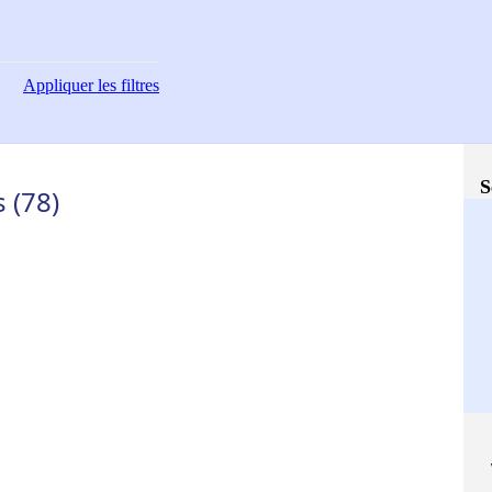
Appliquer
les filtres
S
 (78)