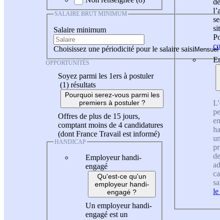
de
l
SALAIRE BRUT MINIMUM
se
si
Salaire minimum
Po
co
Choisissez une périodicité pour le salaire saisi
En
OPPORTUNITÉS
Soyez parmi les 1ers à postuler
(1)
résultats
Pourquoi serez-vous parmi les
L'
premiers à postuler ?
pe
Offres de plus de 15 jours,
en
comptant moins de 4 candidatures
ha
(dont France Travail est informé)
un
HANDICAP
pr
de
Employeur handi-
ad
engagé
ca
Qu'est-ce qu'un
sa
employeur handi-
le
engagé ?
Un employeur handi-
engagé est un