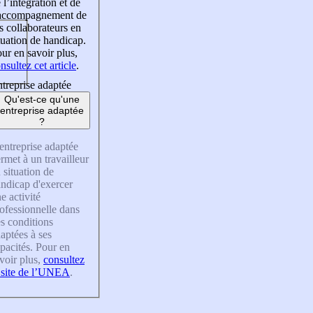
 l’intégration et de
’accompagnement de
s collaborateurs en
tuation de handicap.
ur en savoir plus,
nsultez cet article
.
treprise adaptée
Qu'est-ce qu'une
entreprise adaptée
?
entreprise adaptée
rmet à un travailleur
 situation de
ndicap d'exercer
e activité
ofessionnelle dans
s conditions
aptées à ses
pacités. Pour en
voir plus,
consultez
 site de l’UNEA
.