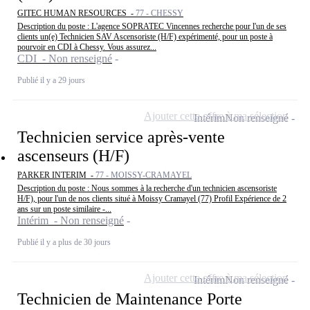
GITEC HUMAN RESOURCES -
77 - CHESSY
Description du poste : L'agence SOPRATEC Vincennes recherche pour l'un de ses
clients un(e) Technicien SAV Ascensoriste (H/F) expérimenté, pour un poste à
pourvoir en CDI à Chessy. Vous assurez...
CDI - Non renseigné
Publié il y a 29 jours
Ajouter cette offre à ma sélection
Intérim
Non renseigné
Technicien service après-vente
ascenseurs (H/F)
PARKER INTERIM -
77 - MOISSY-CRAMAYEL
Description du poste : Nous sommes à la recherche d'un technicien ascensoriste
H/F), pour l'un de nos clients situé à Moissy Cramayel (77) Profil Expérience de 2
ans sur un poste similaire -...
Intérim - Non renseigné
Publié il y a plus de 30 jours
Ajouter cette offre à ma sélection
Intérim
Non renseigné
Technicien de Maintenance Porte