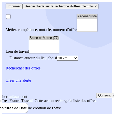
Imprimer
Besoin d'aide sur la recherche d'offres d'emploi ?
Métier, compétence, mot-clé, numéro d'offre
Lieu de travail
Distance autour du lieu choisi
Rechercher
des offres
Créer une alerte
Qui sont n
icher uniquement
 offres France Travail
Cette action recharge la liste des offres
les filtres de
Date de création
de l'offre