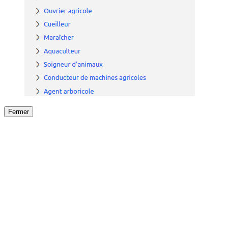
Fermer
Fermer
le détail de l'offre
/
Offre
sur
Offre précéden