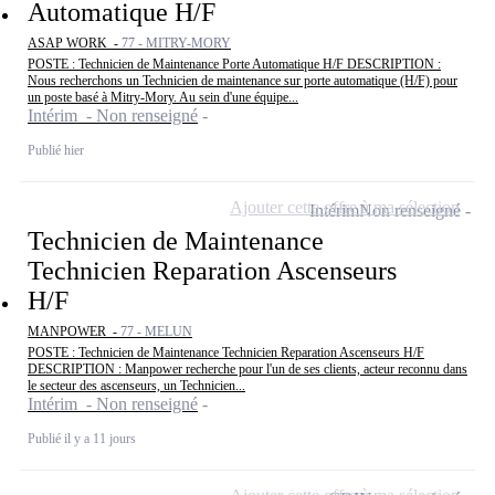
Automatique H/F
ASAP WORK -
77 - MITRY-MORY
POSTE : Technicien de Maintenance Porte Automatique H/F DESCRIPTION :
Nous recherchons un Technicien de maintenance sur porte automatique (H/F) pour
un poste basé à Mitry-Mory. Au sein d'une équipe...
Intérim - Non renseigné
Publié hier
Ajouter cette offre à ma sélection
Intérim
Non renseigné
Technicien de Maintenance
Technicien Reparation Ascenseurs
H/F
MANPOWER -
77 - MELUN
POSTE : Technicien de Maintenance Technicien Reparation Ascenseurs H/F
DESCRIPTION : Manpower recherche pour l'un de ses clients, acteur reconnu dans
le secteur des ascenseurs, un Technicien...
Intérim - Non renseigné
Publié il y a 11 jours