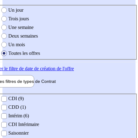
e création de l'offre
Un jour
Trois jours
Une semaine
Deux semaines
Un mois
Toutes les offres
er
le filtre de date de création de l'offre
les filtres de types de
Contrat
de contrat
CDI (9)
CDD (1)
Intérim (6)
CDI Intérimaire
Saisonnier