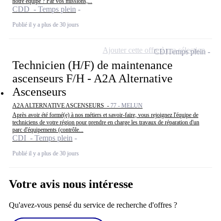
notre équipe ? Par vos missions,...
CDD - Temps plein
Publié il y a plus de 30 jours
Ajouter cette offre à ma sélection
CDI
Temps plein
Technicien (H/F) de maintenance
ascenseurs F/H - A2A Alternative
Ascenseurs
A2A ALTERNATIVE ASCENSEURS -
77 - MELUN
Après avoir été formé(e) à nos métiers et savoir-faire, vous rejoignez l'équipe de
techniciens de votre région pour prendre en charge les travaux de réparation d'un
parc d'équipements (contrôle...
CDI - Temps plein
Publié il y a plus de 30 jours
Votre avis nous intéresse
Qu'avez-vous pensé du service de recherche d'offres ?