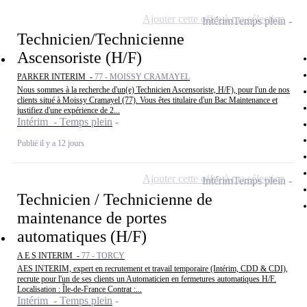
Ajouter cette offre à ma sélection
Intérim
Temps plein
Technicien/Technicienne
Ascensoriste (H/F)
PARKER INTERIM -
77 - MOISSY CRAMAYEL
Nous sommes à la recherche d'un(e) Technicien Ascensoriste, H/F), pour l'un de nos
clients situé à Moissy Cramayel (77). Vous êtes titulaire d'un Bac Maintenance et
justifiez d'une expérience de 2...
Intérim - Temps plein
Publié il y a 12 jours
Ajouter cette offre à ma sélection
Intérim
Temps plein
Technicien / Technicienne de
maintenance de portes
automatiques (H/F)
A E S INTERIM -
77 - TORCY
AES INTERIM, expert en recrutement et travail temporaire (Intérim, CDD & CDI),
recrute pour l'un de ses clients un Automaticien en fermetures automatiques H/F.
Localisation : Île-de-France Contrat :...
Intérim - Temps plein