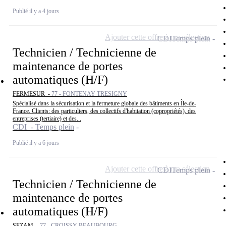
Publié il y a 4 jours
Ajouter cette offre à ma sélection
CDI
Temps plein
Technicien / Technicienne de
maintenance de portes
automatiques (H/F)
FERMESUR -
77 - FONTENAY TRESIGNY
Spécialisé dans la sécurisation et la fermeture globale des bâtiments en Île-de-
France. Clients: des particuliers, des collectifs d'habitation (copropriétés), des
entreprises (tertiaire) et des...
CDI - Temps plein
Publié il y a 6 jours
Ajouter cette offre à ma sélection
CDI
Temps plein
Technicien / Technicienne de
maintenance de portes
automatiques (H/F)
SEZAM -
77 - CROISSY BEAUBOURG