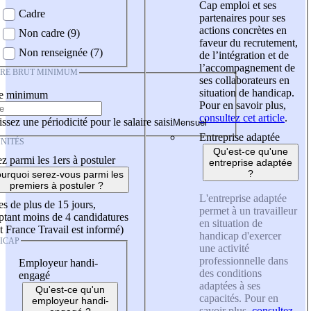
Cap emploi et ses
Cadre
partenaires pour ses
actions concrètes en
Non cadre (9)
faveur du recrutement,
Non renseignée (7)
de l’intégration et de
l’accompagnement de
IRE BRUT MINIMUM
ses collaborateurs en
situation de handicap.
re minimum
Pour en savoir plus,
consultez cet article
.
ssez une périodicité pour le salaire saisi
Entreprise adaptée
NITÉS
Qu'est-ce qu'une
z parmi les 1ers à postuler
entreprise adaptée
?
urquoi serez-vous parmi les
premiers à postuler ?
L'entreprise adaptée
es de plus de 15 jours,
permet à un travailleur
tant moins de 4 candidatures
en situation de
t France Travail est informé)
handicap d'exercer
ICAP
une activité
professionnelle dans
Employeur handi-
des conditions
engagé
adaptées à ses
Qu'est-ce qu'un
capacités. Pour en
employeur handi-
savoir plus,
consultez