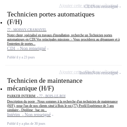
Ajouter cette offre à ma sélection
CDI
Non renseigné
Technicien portes automatiques
(F/H)
77 - MOISSY-CRAMAYEL
Notre client, spécialisé en travaux d'installation, recherche un Technicien portes
automatiques en CDI.Vos principales missions :- Vous procéderez au dépannage et à
l'entretien de portes...
CDI - Non renseigné
Publié il y a 23 jours
Ajouter cette offre à ma sélection
Intérim
Non renseigné
Technicien de maintenance
mécanique (H/F)
PARKER INTERIM -
77 - BOIS-LE-ROI
Description du poste : Nous sommes à la recherche d'un technicien de maintenance
(H/F), pour l'un de nos clients situé à Bois le roi (77) Profil Expérience de 5 ans
similaire - Diplôme : bac ou...
Intérim - Non renseigné
Publié il y a plus de 30 jours