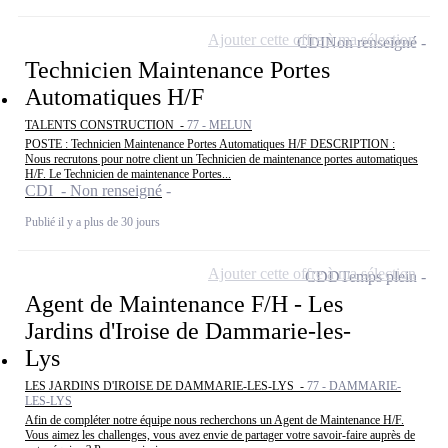
Ajouter cette offre à ma sélection
CDI
Non renseigné
Technicien Maintenance Portes
Automatiques H/F
TALENTS CONSTRUCTION -
77 - MELUN
POSTE : Technicien Maintenance Portes Automatiques H/F DESCRIPTION :
Nous recrutons pour notre client un Technicien de maintenance portes automatiques
H/F. Le Technicien de maintenance Portes...
CDI - Non renseigné
Publié il y a plus de 30 jours
Ajouter cette offre à ma sélection
CDD
Temps plein
Agent de Maintenance F/H - Les
Jardins d'Iroise de Dammarie-les-
Lys
LES JARDINS D'IROISE DE DAMMARIE-LES-LYS -
77 - DAMMARIE-
LES-LYS
Afin de compléter notre équipe nous recherchons un Agent de Maintenance H/F.
Vous aimez les challenges, vous avez envie de partager votre savoir-faire auprès de