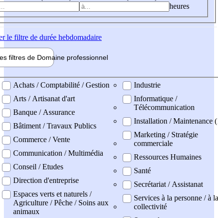
heures
er
le filtre de durée hebdomadaire
les filtres de
Domaine pro
fessionnel
ne professionel
Achats / Comptabilité / Gestion
Industrie
Arts / Artisanat d'art
Informatique /
Télécommunication
Banque / Assurance
Installation / Maintenance 
Bâtiment / Travaux Publics
Marketing / Stratégie
Commerce / Vente
commerciale
Communication / Multimédia
Ressources Humaines
Conseil / Etudes
Santé
Direction d'entreprise
Secrétariat / Assistanat
Espaces verts et naturels /
Services à la personne / à l
Agriculture / Pêche / Soins aux
collectivité
animaux