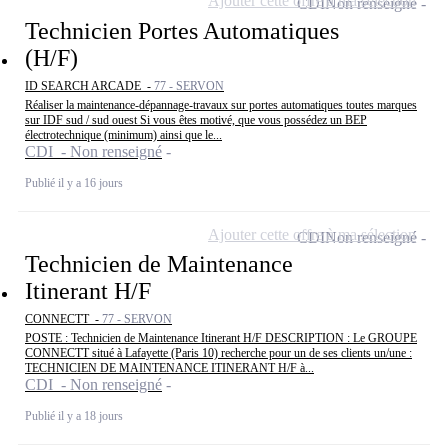
Ajouter cette offre à ma sélection
CDI
Non renseigné
Technicien Portes Automatiques
(H/F)
ID SEARCH ARCADE -
77 - SERVON
Réaliser la maintenance-dépannage-travaux sur portes automatiques toutes marques
sur IDF sud / sud ouest Si vous êtes motivé, que vous possédez un BEP
électrotechnique (minimum) ainsi que le...
CDI - Non renseigné
Publié il y a 16 jours
Ajouter cette offre à ma sélection
CDI
Non renseigné
Technicien de Maintenance
Itinerant H/F
CONNECTT -
77 - SERVON
POSTE : Technicien de Maintenance Itinerant H/F DESCRIPTION : Le GROUPE
CONNECTT situé à Lafayette (Paris 10) recherche pour un de ses clients un/une :
TECHNICIEN DE MAINTENANCE ITINERANT H/F à...
CDI - Non renseigné
Publié il y a 18 jours