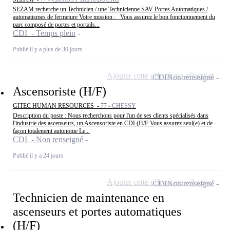
SEZAM recherche un Technicien / une Technicienne SAV Portes Automatiques /
automatismes de fermeture Votre mission : _Vous assurez le bon fonctionnement du
parc composé de portes et portails...
CDI - Temps plein
Publié il y a plus de 30 jours
Ajouter cette offre à ma sélection
CDI
Non renseigné
Ascensoriste (H/F)
GITEC HUMAN RESOURCES -
77 - CHESSY
Description du poste : Nous recherchons pour l'un de ses clients spécialisés dans
l'industrie des ascenseurs, un Ascensoriste en CDI (H/F Vous assurez seul(e) et de
façon totalement autonome Le...
CDI - Non renseigné
Publié il y a 24 jours
Ajouter cette offre à ma sélection
CDI
Non renseigné
Technicien de maintenance en
ascenseurs et portes automatiques
(H/F)