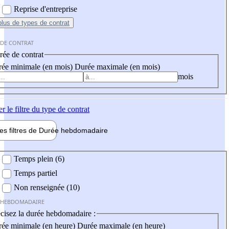
Reprise d'entreprise
plus
de types de contrat
 DE CONTRAT
ée de contrat
ée minimale (en mois)
Durée maximale (en mois)
mois
er
le filtre du type de contrat
les filtres de
Durée hebdo
madaire
 hebdomadaire
Temps plein (6)
Temps partiel
Non renseignée (10)
 HEBDOMADAIRE
cisez la durée hebdomadaire :
ée minimale (en heure)
Durée maximale (en heure)