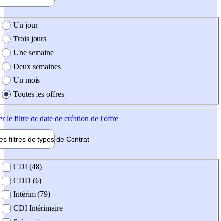
e création de l'offre
Un jour
Trois jours
Une semaine
Deux semaines
Un mois
Toutes les offres
er
le filtre de date de création de l'offre
les filtres de types de
Contrat
de contrat
CDI (48)
CDD (6)
Intérim (79)
CDI Intérimaire