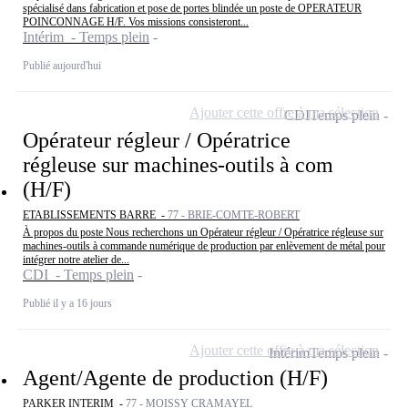
spécialisé dans fabrication et pose de portes blindée un poste de OPERATEUR
POINCONNAGE H/F. Vos missions consisteront...
Intérim - Temps plein
Publié aujourd'hui
Ajouter cette offre à ma sélection
CDI
Temps plein
Opérateur régleur / Opératrice
régleuse sur machines-outils à com
(H/F)
ETABLISSEMENTS BARRE -
77 - BRIE-COMTE-ROBERT
À propos du poste Nous recherchons un Opérateur régleur / Opératrice régleuse sur
machines-outils à commande numérique de production par enlèvement de métal pour
intégrer notre atelier de...
CDI - Temps plein
Publié il y a 16 jours
Ajouter cette offre à ma sélection
Intérim
Temps plein
Agent/Agente de production (H/F)
PARKER INTERIM -
77 - MOISSY CRAMAYEL