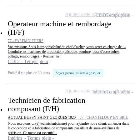
Ajouter cette offre à ma sélection
CDD
Temps plein
Operateur machine et rembordage
(H/F)
77 - FAREMOUTIERS
Vos missions Sous la responsabilité du chef d'atelier, vous serez en charge de : -
Conduire les machines de production (découpe, soudure, pose d'accessoires,
collage, rembordage). - Réaliser les...
CDD - Temps plein
Publié il y a plus de 30 jours
Soyez parmi les 1ers à postuler
Ajouter cette offre à ma sélection
Intérim
Temps plein
Technicien de fabrication
composant (F/H)
ACTUAL BUSSY SAINT GEORGES 1020 -
77 - CHANTELOUP-EN-BRIE
Nous recrutons un(e) technicien(cienne) pour rejoindre notre client, un leader dans
la conception et la fabrication de composants passifs et de sous-systèmes de
précision. Ce poste est essentiel...
Intérim - Temps plein