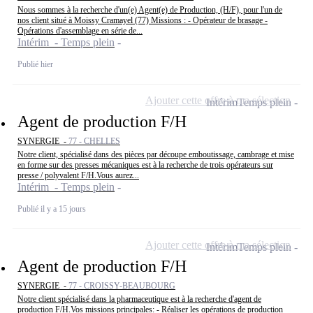
Nous sommes à la recherche d'un(e) Agent(e) de Production, (H/F), pour l'un de
nos client situé à Moissy Cramayel (77) Missions : - Opérateur de brasage -
Opérations d'assemblage en série de...
Intérim - Temps plein
Publié hier
Ajouter cette offre à ma sélection
Intérim
Temps plein
Agent de production F/H
SYNERGIE -
77 - CHELLES
Notre client, spécialisé dans des pièces par découpe emboutissage, cambrage et mise
en forme sur des presses mécaniques est à la recherche de trois opérateurs sur
presse / polyvalent F/H.Vous aurez...
Intérim - Temps plein
Publié il y a 15 jours
Ajouter cette offre à ma sélection
Intérim
Temps plein
Agent de production F/H
SYNERGIE -
77 - CROISSY-BEAUBOURG
Notre client spécialisé dans la pharmaceutique est à la recherche d'agent de
production F/H.Vos missions principales: - Réaliser les opérations de production