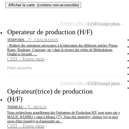
Afficher la carte
(contenu non-accessible)
Ajouter cette offre à ma sélection
CDD
Temps plein
Operateur de production (H/F)
TEMPORIS -
77 - CHALMAISON
- Réaliser des opérations nécessaires à la fabrication des différents articles (Pneus,
Roues, Rouleaux, Courroies, etc.) dans le respect des règles de Méthodologie,
Qualité et Sécurité. -...
CDD - Temps plein
Publié aujourd'hui
Ajouter cette offre à ma sélection
CDD
Temps plein
Opérateur(trice) de production
(H/F)
THIMEAU -
77 - MEAUX
Nous recherchons actuellement des Opérateurs de Production H/F pour notre site «
MAGIC RAMBO » situé à Meaux (77). Vous êtes motivé(e), sérieux (se) et avez
envie d'être formé(e) et d'apprendre un...
CDD - Temps plein