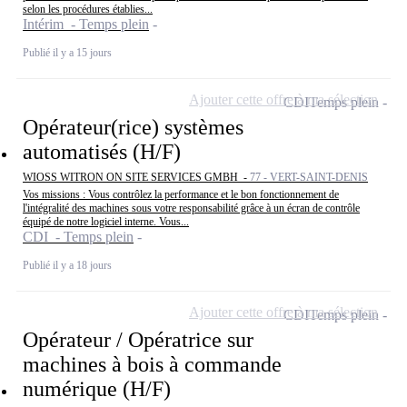
selon les procédures établies...
Intérim - Temps plein
Publié il y a 15 jours
Ajouter cette offre à ma sélection
CDI
Temps plein
Opérateur(rice) systèmes
automatisés (H/F)
WIOSS WITRON ON SITE SERVICES GMBH -
77 - VERT-SAINT-DENIS
Vos missions : Vous contrôlez la performance et le bon fonctionnement de
l'intégralité des machines sous votre responsabilité grâce à un écran de contrôle
équipé de notre logiciel interne. Vous...
CDI - Temps plein
Publié il y a 18 jours
Ajouter cette offre à ma sélection
CDI
Temps plein
Opérateur / Opératrice sur
machines à bois à commande
numérique (H/F)