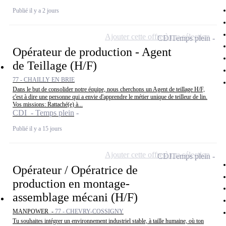
Publié il y a 2 jours
Ajouter cette offre à ma sélection
CDI
Temps plein
Opérateur de production - Agent
de Teillage (H/F)
77 - CHAILLY EN BRIE
Dans le but de consolider notre équipe, nous cherchons un Agent de teillage H/F,
c'est à dire une personne qui a envie d'apprendre le métier unique de teilleur de lin.
Vos missions: Rattaché(e) à...
CDI - Temps plein
Publié il y a 15 jours
Ajouter cette offre à ma sélection
CDI
Temps plein
Opérateur / Opératrice de
production en montage-
assemblage mécani (H/F)
MANPOWER -
77 - CHEVRY-COSSIGNY
Tu souhaites intégrer un environnement industriel stable, à taille humaine, où ton