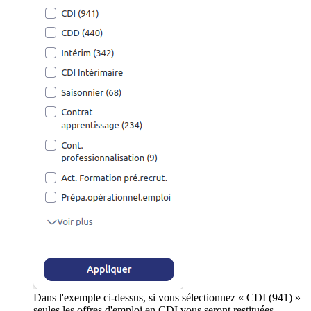
Dans l'exemple ci-dessus, si vous sélectionnez « CDI (941) »
seules les offres d'emploi en CDI vous seront restituées.