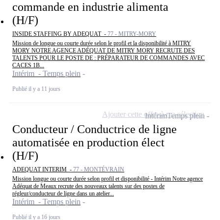
commande en industrie alimenta
(H/F)
INSIDE STAFFING BY ADEQUAT -
77 - MITRY-MORY
Mission de longue ou courte durée selon le profil et la disponibilité à MITRY
MORY NOTRE AGENCE ADÉQUAT DE MITRY MORY RECRUTE DES
TALENTS POUR LE POSTE DE : PRÉPARATEUR DE COMMANDES AVEC
CACES 1B...
Intérim - Temps plein
Publié il y a 11 jours
Ajouter cette offre à ma sélection
Intérim
Temps plein
Conducteur / Conductrice de ligne
automatisée en production élect
(H/F)
ADEQUAT INTERIM -
77 - MONTÉVRAIN
Mission longue ou courte durée selon profil et disponibilité - Intérim Notre agence
Adéquat de Meaux recrute des nouveaux talents sur des postes de
régleur/conducteur de ligne dans un atelier...
Intérim - Temps plein
Publié il y a 16 jours