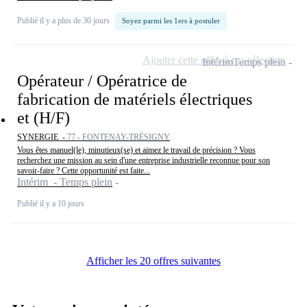
Publié il y a plus de 30 jours
Soyez parmi les 1ers à postuler
Ajouter cette offre à ma sélection
Intérim
Temps plein
Opérateur / Opératrice de
fabrication de matériels électriques
et (H/F)
SYNERGIE -
77 - FONTENAY-TRÉSIGNY
Vous êtes manuel(le), minutieux(se) et aimez le travail de précision ? Vous
recherchez une mission au sein d'une entreprise industrielle reconnue pour son
savoir-faire ? Cette opportunité est faite...
Intérim - Temps plein
Publié il y a 10 jours
Afficher les 20 offres suivantes