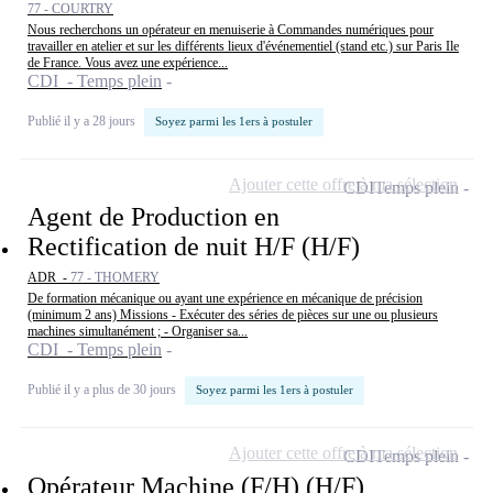
77 - COURTRY
Nous recherchons un opérateur en menuiserie à Commandes numériques pour
travailler en atelier et sur les différents lieux d'événementiel (stand etc.) sur Paris Ile
de France. Vous avez une expérience...
CDI - Temps plein
Publié il y a 28 jours
Soyez parmi les 1ers à postuler
Ajouter cette offre à ma sélection
CDI
Temps plein
Agent de Production en
Rectification de nuit H/F (H/F)
ADR -
77 - THOMERY
De formation mécanique ou ayant une expérience en mécanique de précision
(minimum 2 ans) Missions - Exécuter des séries de pièces sur une ou plusieurs
machines simultanément ; - Organiser sa...
CDI - Temps plein
Publié il y a plus de 30 jours
Soyez parmi les 1ers à postuler
Ajouter cette offre à ma sélection
CDI
Temps plein
Opérateur Machine (F/H) (H/F)