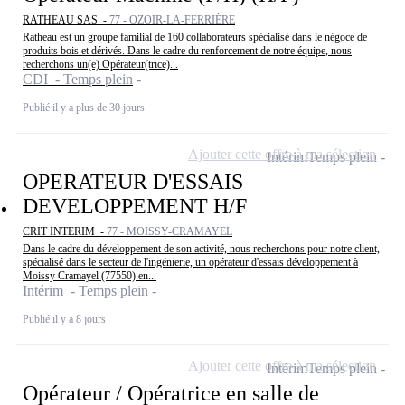
RATHEAU SAS -
77 - OZOIR-LA-FERRIÈRE
Ratheau est un groupe familial de 160 collaborateurs spécialisé dans le négoce de
produits bois et dérivés. Dans le cadre du renforcement de notre équipe, nous
recherchons un(e) Opérateur(trice)...
CDI - Temps plein
Publié il y a plus de 30 jours
Ajouter cette offre à ma sélection
Intérim
Temps plein
OPERATEUR D'ESSAIS
DEVELOPPEMENT H/F
CRIT INTERIM -
77 - MOISSY-CRAMAYEL
Dans le cadre du développement de son activité, nous recherchons pour notre client,
spécialisé dans le secteur de l'ingénierie, un opérateur d'essais développement à
Moissy Cramayel (77550) en...
Intérim - Temps plein
Publié il y a 8 jours
Ajouter cette offre à ma sélection
Intérim
Temps plein
Opérateur / Opératrice en salle de