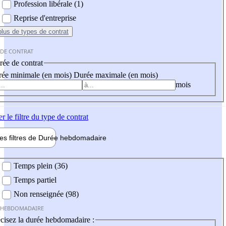
Profession libérale (1)
Reprise d'entreprise
plus
de types de contrat
 DE CONTRAT
ée de contrat
ée minimale (en mois)
Durée maximale (en mois)
mois
er
le filtre du type de contrat
les filtres de
Durée hebdo
madaire
 hebdomadaire
Temps plein (36)
Temps partiel
Non renseignée (98)
 HEBDOMADAIRE
cisez la durée hebdomadaire :