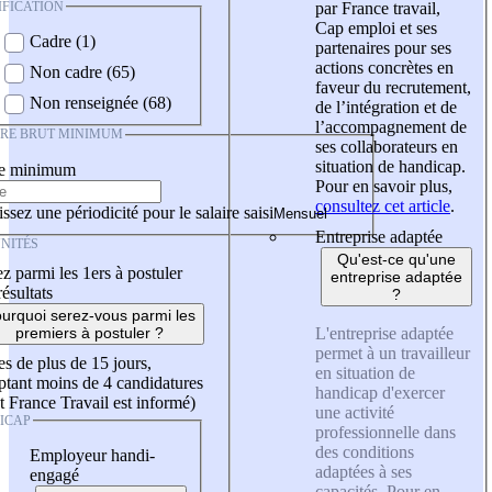
IFICATION
par France travail,
Cap emploi et ses
Cadre (1)
partenaires pour ses
actions concrètes en
Non cadre (65)
faveur du recrutement,
Non renseignée (68)
de l’intégration et de
l’accompagnement de
IRE BRUT MINIMUM
ses collaborateurs en
situation de handicap.
re minimum
Pour en savoir plus,
consultez cet article
.
ssez une périodicité pour le salaire saisi
Entreprise adaptée
NITÉS
Qu'est-ce qu'une
z parmi les 1ers à postuler
entreprise adaptée
résultats
?
urquoi serez-vous parmi les
L'entreprise adaptée
premiers à postuler ?
permet à un travailleur
es de plus de 15 jours,
en situation de
tant moins de 4 candidatures
handicap d'exercer
t France Travail est informé)
une activité
ICAP
professionnelle dans
des conditions
Employeur handi-
adaptées à ses
engagé
capacités. Pour en