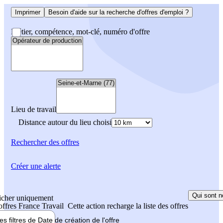
Imprimer
Besoin d'aide sur la recherche d'offres d'emploi ?
Métier, compétence, mot-clé, numéro d'offre
Lieu de travail
Distance autour du lieu choisi
Rechercher
des offres
Créer une alerte
Qui sont n
icher uniquement
 offres France Travail
Cette action recharge la liste des offres
les filtres de
Date de création
de l'offre