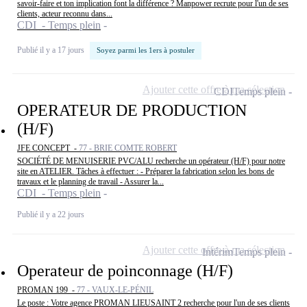
savoir-faire et ton implication font la différence ? Manpower recrute pour l'un de ses
clients, acteur reconnu dans...
CDI - Temps plein
Publié il y a 17 jours
Soyez parmi les 1ers à postuler
Ajouter cette offre à ma sélection
CDI
Temps plein
OPERATEUR DE PRODUCTION
(H/F)
JFE CONCEPT -
77 - BRIE COMTE ROBERT
SOCIÉTÉ DE MENUISERIE PVC/ALU recherche un opérateur (H/F) pour notre
site en ATELIER. Tâches à effectuer : - Préparer la fabrication selon les bons de
travaux et le planning de travail - Assurer la...
CDI - Temps plein
Publié il y a 22 jours
Ajouter cette offre à ma sélection
Intérim
Temps plein
Operateur de poinconnage (H/F)
PROMAN 199 -
77 - VAUX-LE-PÉNIL
Le poste : Votre agence PROMAN LIEUSAINT 2 recherche pour l'un de ses clients