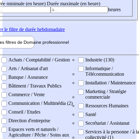
ée minimale (en heure)
Durée maximale (en heure)
heures
er
le filtre de durée hebdomadaire
les filtres de
Domaine pro
fessionnel
ne professionel
Achats / Comptabilité / Gestion
Industrie (130)
Arts / Artisanat d'art
Informatique /
Télécommunication
Banque / Assurance
Installation / Maintenance
Bâtiment / Travaux Publics
Marketing / Stratégie
Commerce / Vente
commerciale
Communication / Multimédia (2)
Ressources Humaines
Conseil / Etudes
Santé
Direction d'entreprise
Secrétariat / Assistanat
Espaces verts et naturels /
Services à la personne / à l
Agriculture / Pêche / Soins aux
collectivité (1)