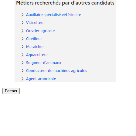
Fermer
Fermer
le détail de l'offre
/
Offre
sur
Offre précéden