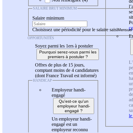
de
l
SALAIRE BRUT MINIMUM
se
si
Salaire minimum
Po
co
Choisissez une périodicité pour le salaire saisi
En
OPPORTUNITÉS
Soyez parmi les 1ers à postuler
Pourquoi serez-vous parmi les
premiers à postuler ?
L'
Offres de plus de 15 jours,
pe
comptant moins de 4 candidatures
en
(dont France Travail est informé)
ha
HANDICAP
un
pr
Employeur handi-
de
engagé
ad
Qu'est-ce qu'un
ca
employeur handi-
sa
engagé ?
le
Un employeur handi-
engagé est un
employeur reconnu