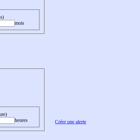
s)
mois
ure)
heures
Créer une alerte