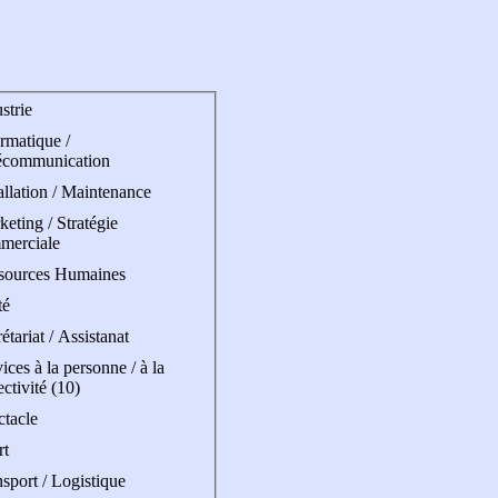
strie
rmatique /
écommunication
allation / Maintenance
eting / Stratégie
merciale
sources Humaines
té
étariat / Assistanat
ices à la personne / à la
ectivité (10)
ctacle
rt
sport / Logistique