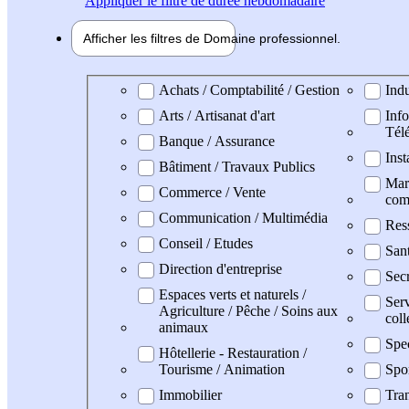
Appliquer
le filtre de durée hebdomadaire
Afficher les filtres de
Domaine pro
fessionnel
Domaine professionel
Achats / Comptabilité / Gestion
Indu
Arts / Artisanat d'art
Info
Tél
Banque / Assurance
Inst
Bâtiment / Travaux Publics
Mark
Commerce / Vente
com
Communication / Multimédia
Res
Conseil / Etudes
San
Direction d'entreprise
Secr
Espaces verts et naturels /
Serv
Agriculture / Pêche / Soins aux
coll
animaux
Spe
Hôtellerie - Restauration /
Tourisme / Animation
Spo
Immobilier
Tran