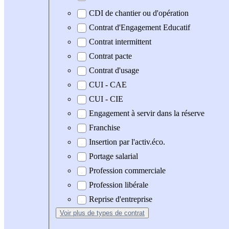
CDI de chantier ou d'opération
Contrat d'Engagement Educatif
Contrat intermittent
Contrat pacte
Contrat d'usage
CUI - CAE
CUI - CIE
Engagement à servir dans la réserve
Franchise
Insertion par l'activ.éco.
Portage salarial
Profession commerciale
Profession libérale
Reprise d'entreprise
Voir plus
de types de contrat