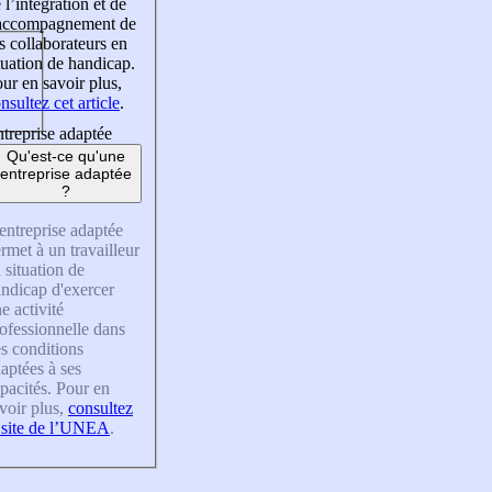
 l’intégration et de
’accompagnement de
s collaborateurs en
tuation de handicap.
ur en savoir plus,
nsultez cet article
.
treprise adaptée
Qu'est-ce qu'une
entreprise adaptée
?
entreprise adaptée
rmet à un travailleur
 situation de
ndicap d'exercer
e activité
ofessionnelle dans
s conditions
aptées à ses
pacités. Pour en
voir plus,
consultez
 site de l’UNEA
.