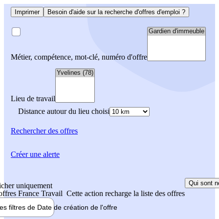
Imprimer
Besoin d'aide sur la recherche d'offres d'emploi ?
Métier, compétence, mot-clé, numéro d'offre
Lieu de travail
Distance autour du lieu choisi
Rechercher
des offres
Créer une alerte
Qui sont n
icher uniquement
 offres France Travail
Cette action recharge la liste des offres
les filtres de
Date de création
de l'offre