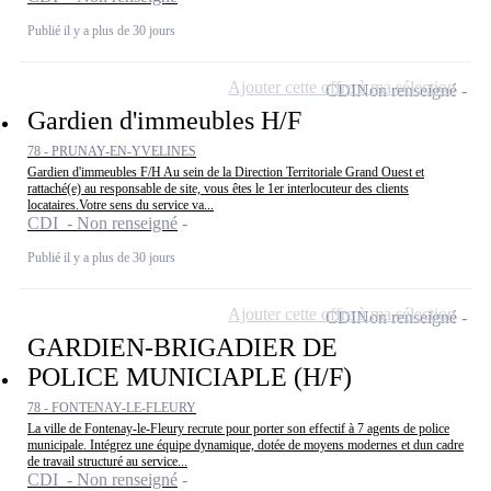
Publié il y a plus de 30 jours
Ajouter cette offre à ma sélection
CDI
Non renseigné
Gardien d'immeubles H/F
78 - PRUNAY-EN-YVELINES
Gardien d'immeubles F/H Au sein de la Direction Territoriale Grand Ouest et
rattaché(e) au responsable de site, vous êtes le 1er interlocuteur des clients
locataires.Votre sens du service va...
CDI - Non renseigné
Publié il y a plus de 30 jours
Ajouter cette offre à ma sélection
CDI
Non renseigné
GARDIEN-BRIGADIER DE
POLICE MUNICIAPLE (H/F)
78 - FONTENAY-LE-FLEURY
La ville de Fontenay-le-Fleury recrute pour porter son effectif à 7 agents de police
municipale. Intégrez une équipe dynamique, dotée de moyens modernes et dun cadre
de travail structuré au service...
CDI - Non renseigné