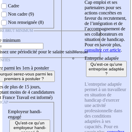
Cap emploi et ses
Cadre
partenaires pour ses
actions concrètes en
Non cadre (9)
faveur du recrutement,
Non renseignée (8)
de l’intégration et de
l’accompagnement de
IRE BRUT MINIMUM
ses collaborateurs en
situation de handicap.
re minimum
Pour en savoir plus,
consultez cet article
.
ssez une périodicité pour le salaire saisi
Entreprise adaptée
NITÉS
Qu'est-ce qu'une
z parmi les 1ers à postuler
entreprise adaptée
?
urquoi serez-vous parmi les
premiers à postuler ?
L'entreprise adaptée
es de plus de 15 jours,
permet à un travailleur
tant moins de 4 candidatures
en situation de
t France Travail est informé)
handicap d'exercer
ICAP
une activité
professionnelle dans
Employeur handi-
des conditions
engagé
adaptées à ses
Qu'est-ce qu'un
capacités. Pour en
employeur handi-
savoir plus,
consultez