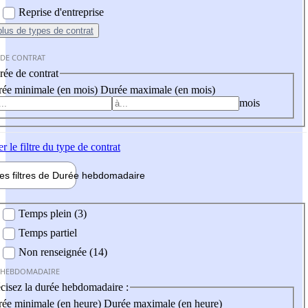
Reprise d'entreprise
plus
de types de contrat
 DE CONTRAT
ée de contrat
ée minimale (en mois)
Durée maximale (en mois)
mois
er
le filtre du type de contrat
les filtres de
Durée hebdo
madaire
 hebdomadaire
Temps plein (3)
Temps partiel
Non renseignée (14)
 HEBDOMADAIRE
cisez la durée hebdomadaire :
ée minimale (en heure)
Durée maximale (en heure)