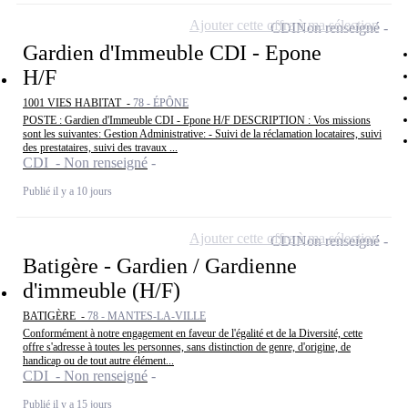
Ajouter cette offre à ma sélection
CDI
Non renseigné
Gardien d'Immeuble CDI - Epone
H/F
1001 VIES HABITAT -
78 - ÉPÔNE
POSTE : Gardien d'Immeuble CDI - Epone H/F DESCRIPTION : Vos missions
sont les suivantes: Gestion Administrative: - Suivi de la réclamation locataires, suivi
des prestataires, suivi des travaux ...
CDI - Non renseigné
Publié il y a 10 jours
Ajouter cette offre à ma sélection
CDI
Non renseigné
Batigère - Gardien / Gardienne
d'immeuble (H/F)
BATIGÈRE -
78 - MANTES-LA-VILLE
Conformément à notre engagement en faveur de l'égalité et de la Diversité, cette
offre s'adresse à toutes les personnes, sans distinction de genre, d'origine, de
handicap ou de tout autre élément...
CDI - Non renseigné
Publié il y a 15 jours