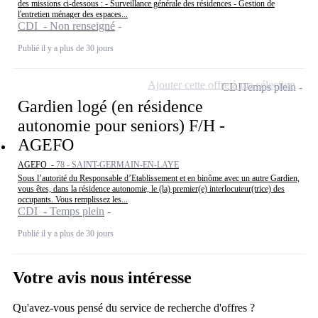
des missions ci-dessous : - Surveillance générale des résidences - Gestion de
l'entretien ménager des espaces...
CDI - Non renseigné
Publié il y a plus de 30 jours
Ajouter cette offre à ma sélection
CDI
Temps plein
Gardien logé (en résidence
autonomie pour seniors) F/H -
AGEFO
AGEFO -
78 - SAINT-GERMAIN-EN-LAYE
Sous l’autorité du Responsable d’Etablissement et en binôme avec un autre Gardien,
vous êtes, dans la résidence autonomie, le (la) premier(e) interlocuteur(trice) des
occupants. Vous remplissez les...
CDI - Temps plein
Publié il y a plus de 30 jours
Votre avis nous intéresse
Qu'avez-vous pensé du service de recherche d'offres ?