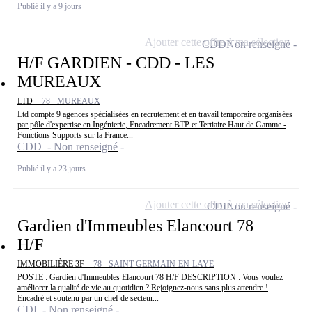
Publié il y a 9 jours
Ajouter cette offre à ma sélection
CDD
Non renseigné
H/F GARDIEN - CDD - LES
MUREAUX
LTD -
78 - MUREAUX
Ltd compte 9 agences spécialisées en recrutement et en travail temporaire organisées
par pôle d'expertise en Ingénierie, Encadrement BTP et Tertiaire Haut de Gamme -
Fonctions Supports sur la France...
CDD - Non renseigné
Publié il y a 23 jours
Ajouter cette offre à ma sélection
CDI
Non renseigné
Gardien d'Immeubles Elancourt 78
H/F
IMMOBILIÈRE 3F -
78 - SAINT-GERMAIN-EN-LAYE
POSTE : Gardien d'Immeubles Elancourt 78 H/F DESCRIPTION : Vous voulez
améliorer la qualité de vie au quotidien ? Rejoignez-nous sans plus attendre !
Encadré et soutenu par un chef de secteur...
CDI - Non renseigné