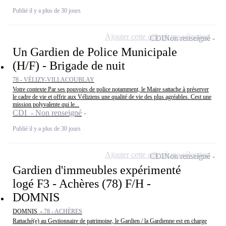
Publié il y a plus de 30 jours
Ajouter cette offre à ma sélection
CDI
Non renseigné
Un Gardien de Police Municipale
(H/F) - Brigade de nuit
78 - VÉLIZY-VILLACOUBLAY
Votre contexte Par ses pouvoirs de police notamment, le Maire sattache à préserver
le cadre de vie et offrir aux Véliziens une qualité de vie des plus agréables. Cest une
mission polyvalente qui le...
CDI - Non renseigné
Publié il y a plus de 30 jours
Ajouter cette offre à ma sélection
CDI
Non renseigné
Gardien d'immeubles expérimenté
logé F3 - Achères (78) F/H -
DOMNIS
DOMNIS -
78 - ACHÈRES
Rattaché(e) au Gestionnaire de patrimoine, le Gardien / la Gardienne est en charge