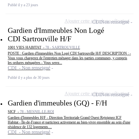
Publié il y a 23 jours
Ajouter cette offre à ma sélection
CDI
Non renseigné
Gardien d'Immeubles Non Logé
CDI Sartrouville H/F
1001 VIES HABITAT -
78 - SARTROUVILLE
POSTE : Gardien d'Immeubles Non Logé CDI Sartrouville H/F DESCRIPTION : -
Vous vous chargerez de l'entretien ménager dans les parties communes, y compris
les ordures ménagères - Vous serez...
CDI - Non renseigné
Publié il y a plus de 30 jours
Ajouter cette offre à ma sélection
CDI
Non renseigné
Gardien d'immeubles (GQ) - F/H
SICF -
78 - MESNIL-LE-ROI
Gardien d'Immeubles H/F - Direction Territoriale Grand Ouest Rejoignez ICF
Habitat - Île-de-France et participez activement au bien-vivre ensemble au sein d'une
résidence de 132 logements....
CDI - Non renseigné