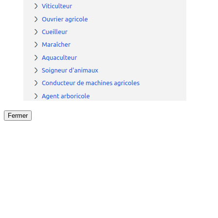
Fermer
Fermer
le détail de l'offre
/
Offre
sur
Offre précéden