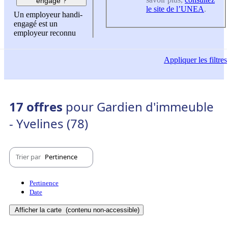
engagé ?
le site de l’UNEA
.
Un employeur handi-
engagé est un
employeur reconnu
Appliquer
les filtres
17 offres
pour Gardien d'immeuble
- Yvelines (78)
Trier par
Pertinence
Pertinence
Date
Afficher la carte
(contenu non-accessible)