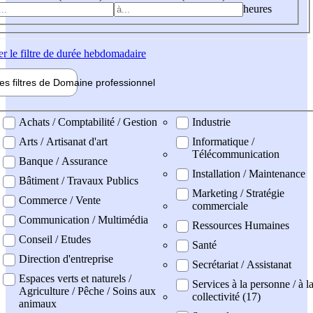
heures
er
le filtre de durée hebdomadaire
les filtres de
Domaine pro
fessionnel
ne professionel
Achats / Comptabilité / Gestion
Industrie
Arts / Artisanat d'art
Informatique /
Télécommunication
Banque / Assurance
Installation / Maintenance
Bâtiment / Travaux Publics
Marketing / Stratégie
Commerce / Vente
commerciale
Communication / Multimédia
Ressources Humaines
Conseil / Etudes
Santé
Direction d'entreprise
Secrétariat / Assistanat
Espaces verts et naturels /
Services à la personne / à l
Agriculture / Pêche / Soins aux
collectivité (17)
animaux