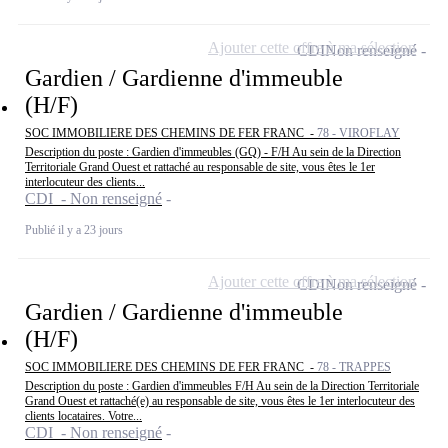
Ajouter cette offre à ma sélection
CDI
Non renseigné
Gardien / Gardienne d'immeuble
(H/F)
SOC IMMOBILIERE DES CHEMINS DE FER FRANC -
78 - VIROFLAY
Description du poste : Gardien d'immeubles (GQ) - F/H Au sein de la Direction
Territoriale Grand Ouest et rattaché au responsable de site, vous êtes le 1er
interlocuteur des clients...
CDI - Non renseigné
Publié il y a 23 jours
Ajouter cette offre à ma sélection
CDI
Non renseigné
Gardien / Gardienne d'immeuble
(H/F)
SOC IMMOBILIERE DES CHEMINS DE FER FRANC -
78 - TRAPPES
Description du poste : Gardien d'immeubles F/H Au sein de la Direction Territoriale
Grand Ouest et rattaché(e) au responsable de site, vous êtes le 1er interlocuteur des
clients locataires. Votre...
CDI - Non renseigné