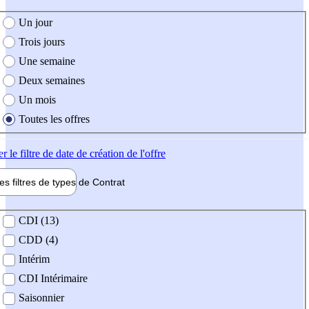
e création de l'offre
Un jour
Trois jours
Une semaine
Deux semaines
Un mois
Toutes les offres
er
le filtre de date de création de l'offre
les filtres de types de
Contrat
de contrat
CDI (13)
CDD (4)
Intérim
CDI Intérimaire
Saisonnier