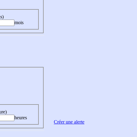
s)
mois
ure)
heures
Créer une alerte