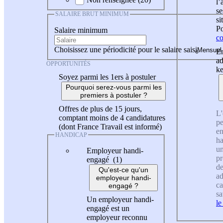
l
se
SALAIRE BRUT MINIMUM
si
Po
Salaire minimum
co
Choisissez une périodicité pour le salaire saisi
En
ad
OPPORTUNITÉS
ke
Soyez parmi les 1ers à postuler
Pourquoi serez-vous parmi les
premiers à postuler ?
Offres de plus de 15 jours,
L'
comptant moins de 4 candidatures
pe
(dont France Travail est informé)
en
HANDICAP
ha
un
Employeur handi-
pr
engagé (1)
de
Qu'est-ce qu'un
ad
employeur handi-
ca
engagé ?
sa
Un employeur handi-
le
engagé est un
employeur reconnu