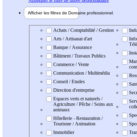
Appliquer
le filtre de durée hebdomadaire
Afficher les filtres de
Domaine pro
fessionnel
Domaine professionel
Achats / Comptabilité / Gestion
Indu
Arts / Artisanat d'art
Info
Tél
Banque / Assurance
Inst
Bâtiment / Travaux Publics
Mark
Commerce / Vente
com
Communication / Multimédia
Res
Conseil / Etudes
San
Direction d'entreprise
Secr
Espaces verts et naturels /
Serv
Agriculture / Pêche / Soins aux
coll
animaux
Spe
Hôtellerie - Restauration /
Tourisme / Animation
Spo
Immobilier
Tran