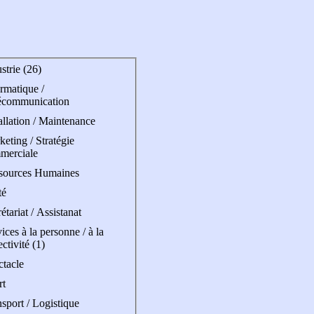
strie (26)
rmatique /
écommunication
allation / Maintenance
eting / Stratégie
merciale
sources Humaines
té
étariat / Assistanat
ices à la personne / à la
ectivité (1)
ctacle
rt
sport / Logistique