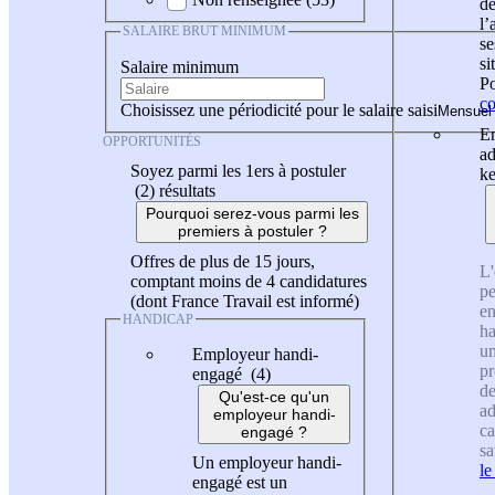
de
l
SALAIRE BRUT MINIMUM
se
si
Salaire minimum
Po
co
Choisissez une périodicité pour le salaire saisi
En
OPPORTUNITÉS
ad
Soyez parmi les 1ers à postuler
ke
(2)
résultats
Pourquoi serez-vous parmi les
premiers à postuler ?
Offres de plus de 15 jours,
L'
comptant moins de 4 candidatures
pe
(dont France Travail est informé)
en
HANDICAP
ha
un
Employeur handi-
pr
engagé (4)
de
Qu'est-ce qu'un
ad
employeur handi-
ca
engagé ?
sa
Un employeur handi-
le
engagé est un