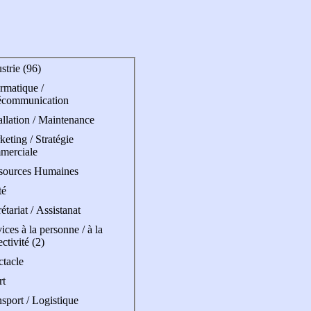
strie (96)
rmatique /
écommunication
allation / Maintenance
eting / Stratégie
merciale
sources Humaines
té
étariat / Assistanat
ices à la personne / à la
ectivité (2)
ctacle
rt
sport / Logistique