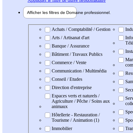
Appliquer
le filtre de durée hebdomadaire
Afficher les filtres de
Domaine pro
fessionnel
Domaine professionel
Achats / Comptabilité / Gestion
Indu
Arts / Artisanat d'art
Info
Tél
Banque / Assurance
Inst
Bâtiment / Travaux Publics
Mark
Commerce / Vente
com
Communication / Multimédia
Res
Conseil / Etudes
San
Direction d'entreprise
Secr
Espaces verts et naturels /
Serv
Agriculture / Pêche / Soins aux
coll
animaux
Spe
Hôtellerie - Restauration /
Tourisme / Animation (1)
Spo
Immobilier
Tran