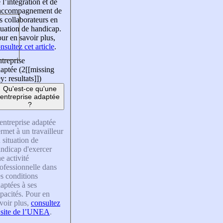
 l’intégration et de
’accompagnement de
s collaborateurs en
tuation de handicap.
ur en savoir plus,
nsultez cet article
.
treprise
aptée (2
[[missing
y: resultats]]
)
Qu'est-ce qu'une
entreprise adaptée
?
entreprise adaptée
rmet à un travailleur
 situation de
ndicap d'exercer
e activité
ofessionnelle dans
s conditions
aptées à ses
pacités. Pour en
voir plus,
consultez
 site de l’UNEA
.