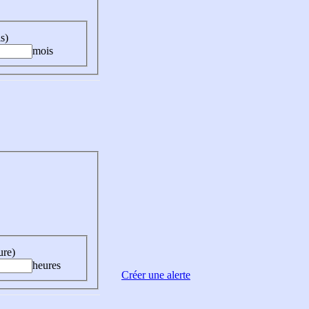
s)
mois
ure)
heures
Créer une alerte