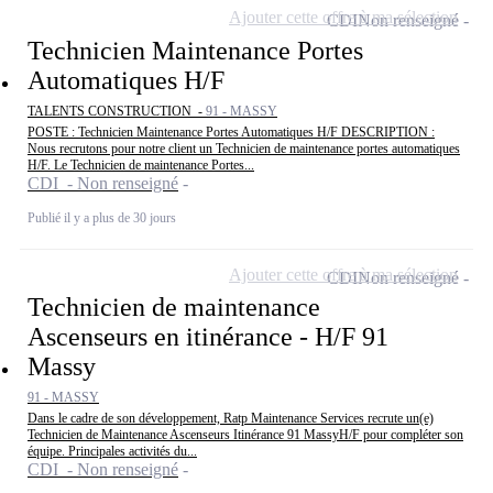
Ajouter cette offre à ma sélection
CDI
Non renseigné
Technicien Maintenance Portes
Automatiques H/F
TALENTS CONSTRUCTION -
91 - MASSY
POSTE : Technicien Maintenance Portes Automatiques H/F DESCRIPTION :
Nous recrutons pour notre client un Technicien de maintenance portes automatiques
H/F. Le Technicien de maintenance Portes...
CDI - Non renseigné
Publié il y a plus de 30 jours
Ajouter cette offre à ma sélection
CDI
Non renseigné
Technicien de maintenance
Ascenseurs en itinérance - H/F 91
Massy
91 - MASSY
Dans le cadre de son développement, Ratp Maintenance Services recrute un(e)
Technicien de Maintenance Ascenseurs Itinérance 91 MassyH/F pour compléter son
équipe. Principales activités du...
CDI - Non renseigné