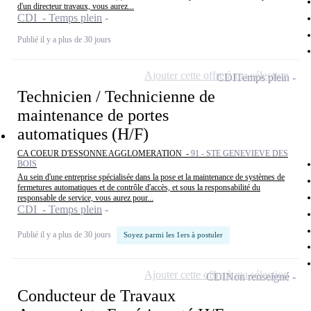
d'un directeur travaux, vous aurez...
CDI - Temps plein
Publié il y a plus de 30 jours
Ajouter cette offre à ma sélection
CDI
Temps plein
Technicien / Technicienne de
maintenance de portes
automatiques (H/F)
CA COEUR D'ESSONNE AGGLOMERATION -
91 - STE GENEVIEVE DES
BOIS
Au sein d'une entreprise spécialisée dans la pose et la maintenance de systèmes de
fermetures automatiques et de contrôle d'accès, et sous la responsabilité du
responsable de service, vous aurez pour...
CDI - Temps plein
Publié il y a plus de 30 jours
Soyez parmi les 1ers à postuler
Ajouter cette offre à ma sélection
CDI
Non renseigné
Conducteur de Travaux