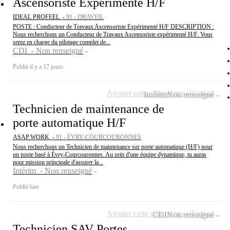
Ascensoriste Expérimenté H/F
IDEAL PROFEEL -
91 - DRAVEIL
POSTE : Conducteur de Travaux Ascensoriste Expérimenté H/F DESCRIPTION :
Nous recherchons un Conducteur de Travaux Ascensoriste expérimenté H/F. Vous
serez en charge du pilotage complet de...
CDI - Non renseigné
Publié il y a 17 jours
Ajouter cette offre à ma sélection
Intérim
Non renseigné
Technicien de maintenance de
porte automatique H/F
ASAP.WORK -
91 - ÉVRY-COURCOURONNES
Nous recherchons un Technicien de maintenance sur porte automatique (H/F) pour
un poste basé à Évry-Courcouronnes. Au sein d'une équipe dynamique, tu auras
pour mission principale d'assurer la...
Intérim - Non renseigné
Publié hier
Ajouter cette offre à ma sélection
CDI
Non renseigné
Technicien SAV Portes