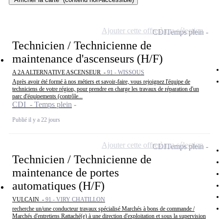
Ajouter cette offre à ma sélection
CDI
Temps plein
Technicien / Technicienne de
maintenance d'ascenseurs (H/F)
A 2A ALTERNATIVE ASCENSEUR -
91 - WISSOUS
Après avoir été formé à nos métiers et savoir-faire, vous rejoignez l'équipe de
techniciens de votre région, pour prendre en charge les travaux de réparation d'un
parc d'équipements (contrôle...
CDI - Temps plein
Publié il y a 22 jours
Ajouter cette offre à ma sélection
CDI
Temps plein
Technicien / Technicienne de
maintenance de portes
automatiques (H/F)
VULCAIN -
91 - VIRY CHATILLON
recherche un/une conducteur travaux spécialisé Marchés à bons de commande /
Marchés d'entretiens Rattaché(e) à une direction d'exploitation et sous la supervision