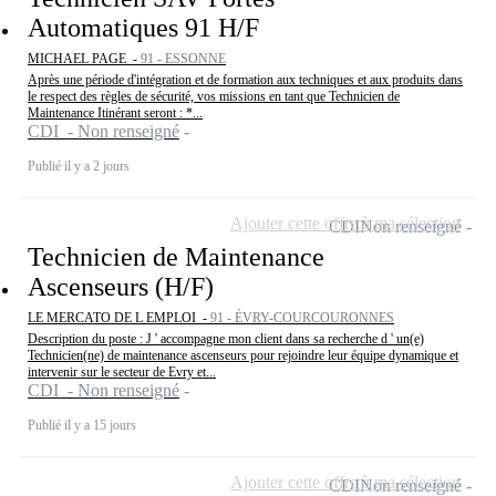
Automatiques 91 H/F
MICHAEL PAGE -
91 - ESSONNE
Après une période d'intégration et de formation aux techniques et aux produits dans
le respect des règles de sécurité, vos missions en tant que Technicien de
Maintenance Itinérant seront : *...
CDI - Non renseigné
Publié il y a 2 jours
Ajouter cette offre à ma sélection
CDI
Non renseigné
Technicien de Maintenance
Ascenseurs (H/F)
LE MERCATO DE L EMPLOI -
91 - ÉVRY-COURCOURONNES
Description du poste : J ' accompagne mon client dans sa recherche d ' un(e)
Technicien(ne) de maintenance ascenseurs pour rejoindre leur équipe dynamique et
intervenir sur le secteur de Evry et...
CDI - Non renseigné
Publié il y a 15 jours
Ajouter cette offre à ma sélection
CDI
Non renseigné