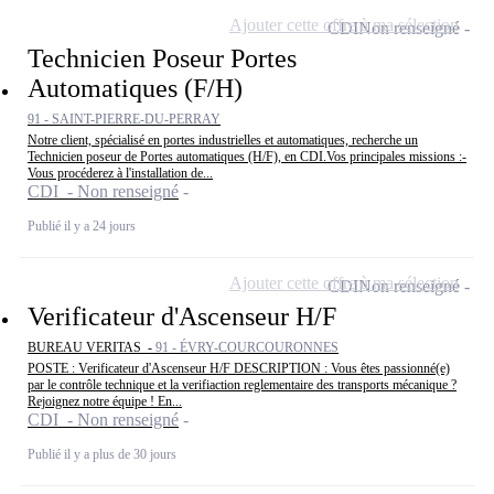
Ajouter cette offre à ma sélection
CDI
Non renseigné
Technicien Poseur Portes
Automatiques (F/H)
91 - SAINT-PIERRE-DU-PERRAY
Notre client, spécialisé en portes industrielles et automatiques, recherche un
Technicien poseur de Portes automatiques (H/F), en CDI.Vos principales missions :-
Vous procéderez à l'installation de...
CDI - Non renseigné
Publié il y a 24 jours
Ajouter cette offre à ma sélection
CDI
Non renseigné
Verificateur d'Ascenseur H/F
BUREAU VERITAS -
91 - ÉVRY-COURCOURONNES
POSTE : Verificateur d'Ascenseur H/F DESCRIPTION : Vous êtes passionné(e)
par le contrôle technique et la verifiaction reglementaire des transports mécanique ?
Rejoignez notre équipe ! En...
CDI - Non renseigné
Publié il y a plus de 30 jours