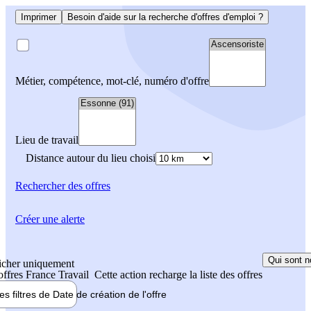
Imprimer
Besoin d'aide sur la recherche d'offres d'emploi ?
Métier, compétence, mot-clé, numéro d'offre
Lieu de travail
Distance autour du lieu choisi
Rechercher
des offres
Créer une alerte
Qui sont n
icher uniquement
 offres France Travail
Cette action recharge la liste des offres
les filtres de
Date de création
de l'offre