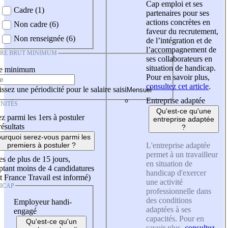
Cap emploi et ses
Cadre (1)
partenaires pour ses
actions concrètes en
Non cadre (6)
faveur du recrutement,
Non renseignée (6)
de l’intégration et de
l’accompagnement de
IRE BRUT MINIMUM
ses collaborateurs en
situation de handicap.
re minimum
Pour en savoir plus,
consultez cet article
.
ssez une périodicité pour le salaire saisi
Entreprise adaptée
NITÉS
Qu'est-ce qu'une
z parmi les 1ers à postuler
entreprise adaptée
résultats
?
urquoi serez-vous parmi les
L'entreprise adaptée
premiers à postuler ?
permet à un travailleur
es de plus de 15 jours,
en situation de
tant moins de 4 candidatures
handicap d'exercer
t France Travail est informé)
une activité
ICAP
professionnelle dans
des conditions
Employeur handi-
adaptées à ses
engagé
capacités. Pour en
Qu'est-ce qu'un
savoir plus,
consultez