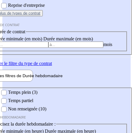
Reprise d'entreprise
plus
de types de contrat
 DE CONTRAT
ée de contrat
ée minimale (en mois)
Durée maximale (en mois)
mois
er
le filtre du type de contrat
les filtres de
Durée hebdo
madaire
 hebdomadaire
Temps plein (3)
Temps partiel
Non renseignée (10)
 HEBDOMADAIRE
cisez la durée hebdomadaire :
ée minimale (en heure)
Durée maximale (en heure)