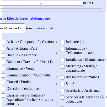
heures
er
le filtre de durée hebdomadaire
les filtres de
Domaine pro
fessionnel
ne professionel
Achats / Comptabilité / Gestion
Industrie (1)
Arts / Artisanat d'art
Informatique /
Télécommunication
Banque / Assurance
Installation / Maintenance (
Bâtiment / Travaux Publics (1)
Marketing / Stratégie
Commerce / Vente
commerciale
Communication / Multimédia
Ressources Humaines
Conseil / Etudes
Santé
Direction d'entreprise
Secrétariat / Assistanat
Espaces verts et naturels /
Services à la personne / à l
Agriculture / Pêche / Soins aux
collectivité
animaux