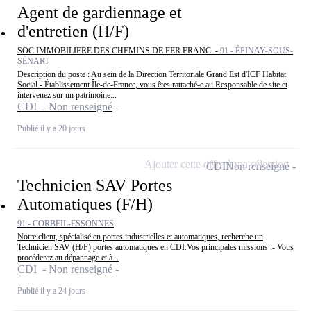
Agent de gardiennage et
d'entretien (H/F)
SOC IMMOBILIERE DES CHEMINS DE FER FRANC -
91 - ÉPINAY-SOUS-
SÉNART
Description du poste : Au sein de la Direction Territoriale Grand Est d'ICF Habitat
Social - Établissement Île-de-France, vous êtes rattaché-e au Responsable de site et
intervenez sur un patrimoine...
CDI - Non renseigné
Publié il y a 20 jours
Ajouter cette offre à ma sélection
CDI
Non renseigné
Technicien SAV Portes
Automatiques (F/H)
91 - CORBEIL-ESSONNES
Notre client, spécialisé en portes industrielles et automatiques, recherche un
Technicien SAV (H/F) portes automatiques en CDI.Vos principales missions :- Vous
procéderez au dépannage et à...
CDI - Non renseigné
Publié il y a 24 jours