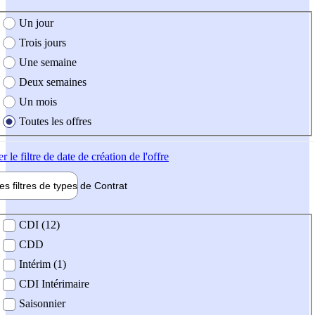
e création de l'offre
Un jour
Trois jours
Une semaine
Deux semaines
Un mois
Toutes les offres
er
le filtre de date de création de l'offre
les filtres de types de
Contrat
de contrat
CDI (12)
CDD
Intérim (1)
CDI Intérimaire
Saisonnier