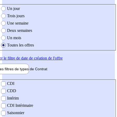
e création de l'offre
Un jour
Trois jours
Une semaine
Deux semaines
Un mois
Toutes les offres
er
le filtre de date de création de l'offre
les filtres de types de
Contrat
de contrat
CDI
CDD
Intérim
CDI Intérimaire
Saisonnier