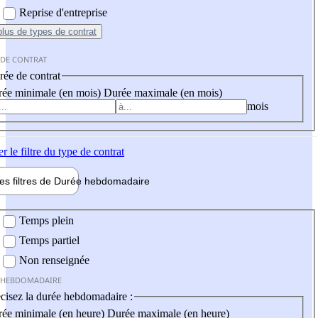
Reprise d'entreprise
plus
de types de contrat
 DE CONTRAT
ée de contrat
ée minimale (en mois)
Durée maximale (en mois)
mois
er
le filtre du type de contrat
les filtres de
Durée hebdo
madaire
 hebdomadaire
Temps plein
Temps partiel
Non renseignée
 HEBDOMADAIRE
cisez la durée hebdomadaire :
ée minimale (en heure)
Durée maximale (en heure)