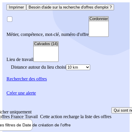
Imprimer
Besoin d'aide sur la recherche d'offres d'emploi ?
Métier, compétence, mot-clé, numéro d'offre
Lieu de travail
Distance autour du lieu choisi
Rechercher
des offres
Créer une alerte
Qui sont n
icher uniquement
 offres France Travail
Cette action recharge la liste des offres
les filtres de
Date de création
de l'offre