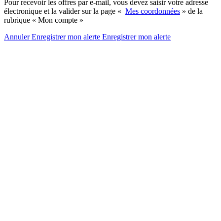
Pour recevoir les offres par e-mail, vous devez saisir votre adresse
électronique et la valider sur la page «
Mes coordonnées
» de la
rubrique « Mon compte »
Annuler
Enregistrer mon alerte
Enregistrer
mon alerte