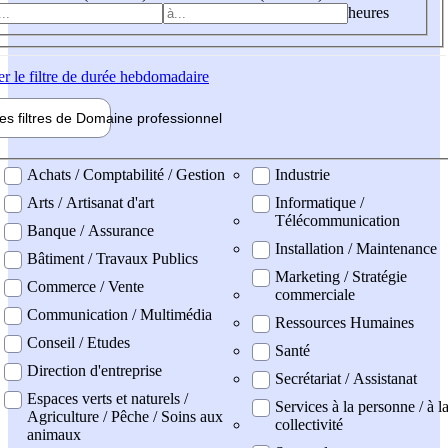
heures
er
le filtre de durée hebdomadaire
les filtres de
Domaine pro
fessionnel
ne professionel
Achats / Comptabilité / Gestion
Industrie
Arts / Artisanat d'art
Informatique /
Télécommunication
Banque / Assurance
Installation / Maintenance
Bâtiment / Travaux Publics
Marketing / Stratégie
Commerce / Vente
commerciale
Communication / Multimédia
Ressources Humaines
Conseil / Etudes
Santé
Direction d'entreprise
Secrétariat / Assistanat
Espaces verts et naturels /
Services à la personne / à l
Agriculture / Pêche / Soins aux
collectivité
animaux