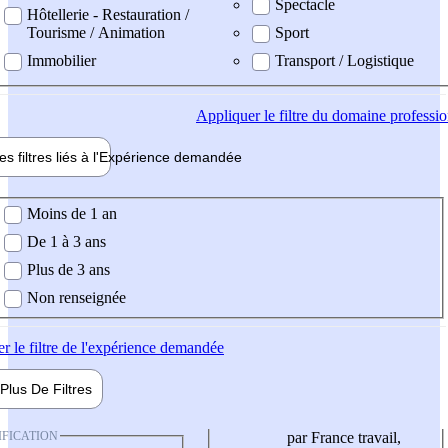
Spectacle
Hôtellerie - Restauration /
Tourisme / Animation
Sport
Immobilier
Transport / Logistique
Appliquer
le filtre du domaine professi
es filtres liés à l'
Expérience
demandée
ience demandée
Moins de 1 an
De 1 à 3 ans
Plus de 3 ans
Non renseignée
er
le filtre de l'expérience demandée
Plus De
Filtres
IFICATION
par France travail,