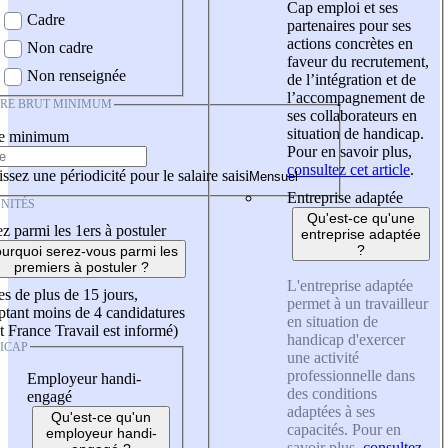
Cap emploi et ses
Cadre
partenaires pour ses
actions concrètes en
Non cadre
faveur du recrutement,
Non renseignée
de l’intégration et de
l’accompagnement de
IRE BRUT MINIMUM
ses collaborateurs en
situation de handicap.
re minimum
Pour en savoir plus,
consultez cet article
.
ssez une périodicité pour le salaire saisi
Entreprise adaptée
NITÉS
Qu'est-ce qu'une
z parmi les 1ers à postuler
entreprise adaptée
?
urquoi serez-vous parmi les
premiers à postuler ?
L'entreprise adaptée
es de plus de 15 jours,
permet à un travailleur
tant moins de 4 candidatures
en situation de
t France Travail est informé)
handicap d'exercer
ICAP
une activité
professionnelle dans
Employeur handi-
des conditions
engagé
adaptées à ses
Qu'est-ce qu'un
capacités. Pour en
employeur handi-
savoir plus,
consultez