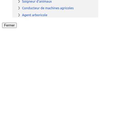
Fermer
Fermer
le détail de l'offre
/
Offre
sur
Offre précéden