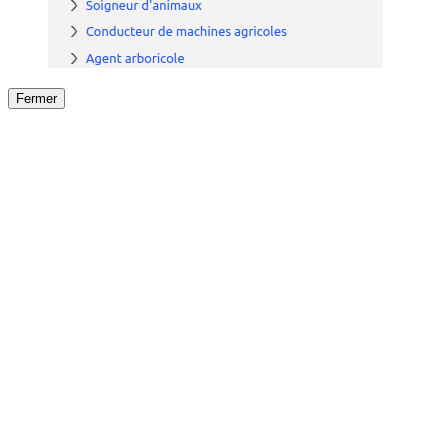
Fermer
Fermer
le détail de l'offre
/
Offre
sur
Offre précéden