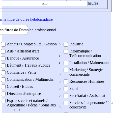
heures
er
le filtre de durée hebdomadaire
les filtres de
Domaine pro
fessionnel
ne professionel
Achats / Comptabilité / Gestion
Industrie
Arts / Artisanat d'art
Informatique /
Télécommunication
Banque / Assurance
Installation / Maintenance
Bâtiment / Travaux Publics
Marketing / Stratégie
Commerce / Vente
commerciale
Communication / Multimédia
Ressources Humaines
Conseil / Etudes
Santé
Direction d'entreprise
Secrétariat / Assistanat
Espaces verts et naturels /
Services à la personne / à l
Agriculture / Pêche / Soins aux
collectivité
animaux