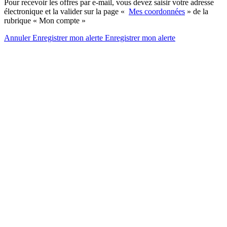
Pour recevoir les offres par e-mail, vous devez saisir votre adresse
électronique et la valider sur la page «
Mes coordonnées
» de la
rubrique « Mon compte »
Annuler
Enregistrer mon alerte
Enregistrer
mon alerte