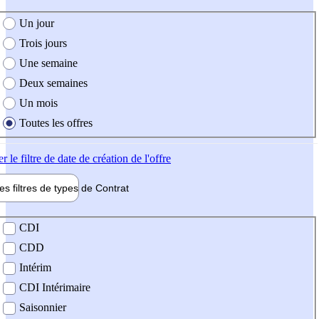
e création de l'offre
Un jour
Trois jours
Une semaine
Deux semaines
Un mois
Toutes les offres
er
le filtre de date de création de l'offre
les filtres de types de
Contrat
de contrat
CDI
CDD
Intérim
CDI Intérimaire
Saisonnier