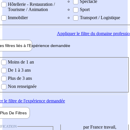
Spectacle
Hôtellerie - Restauration /
Tourisme / Animation
Sport
Immobilier
Transport / Logistique
Appliquer
le filtre du domaine professi
es filtres liés à l'
Expérience
demandée
ience demandée
Moins de 1 an
De 1 à 3 ans
Plus de 3 ans
Non renseignée
er
le filtre de l'expérience demandée
Plus De
Filtres
IFICATION
par France travail,