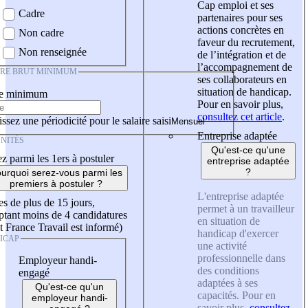
Cap emploi et ses
Cadre
partenaires pour ses
actions concrètes en
Non cadre
faveur du recrutement,
Non renseignée
de l’intégration et de
l’accompagnement de
IRE BRUT MINIMUM
ses collaborateurs en
situation de handicap.
re minimum
Pour en savoir plus,
consultez cet article
.
ssez une périodicité pour le salaire saisi
Entreprise adaptée
NITÉS
Qu'est-ce qu'une
z parmi les 1ers à postuler
entreprise adaptée
?
urquoi serez-vous parmi les
premiers à postuler ?
L'entreprise adaptée
es de plus de 15 jours,
permet à un travailleur
tant moins de 4 candidatures
en situation de
t France Travail est informé)
handicap d'exercer
ICAP
une activité
professionnelle dans
Employeur handi-
des conditions
engagé
adaptées à ses
Qu'est-ce qu'un
capacités. Pour en
employeur handi-
savoir plus,
consultez