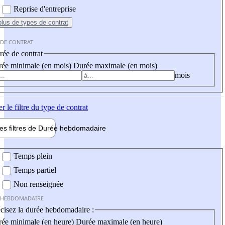
Reprise d'entreprise
plus
de types de contrat
 DE CONTRAT
ée de contrat
ée minimale (en mois)
Durée maximale (en mois)
mois
er
le filtre du type de contrat
les filtres de
Durée hebdo
madaire
 hebdomadaire
Temps plein
Temps partiel
Non renseignée
 HEBDOMADAIRE
cisez la durée hebdomadaire :
ée minimale (en heure)
Durée maximale (en heure)