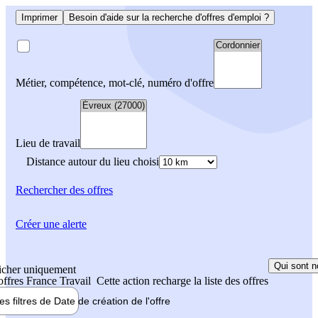
Imprimer
Besoin d'aide sur la recherche d'offres d'emploi ?
Métier, compétence, mot-clé, numéro d'offre
Lieu de travail
Distance autour du lieu choisi
Rechercher
des offres
Créer une alerte
Qui sont n
icher uniquement
 offres France Travail
Cette action recharge la liste des offres
les filtres de
Date de création
de l'offre