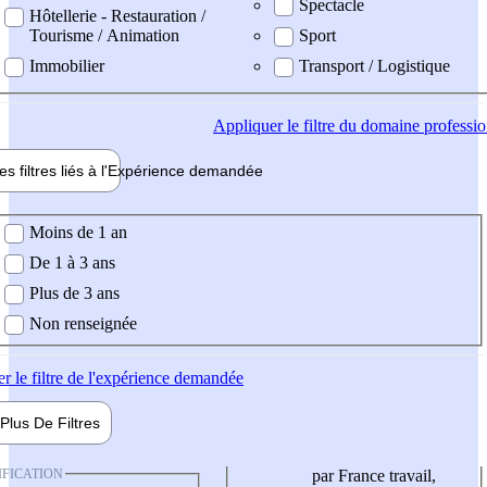
Spectacle
Hôtellerie - Restauration /
Tourisme / Animation
Sport
Immobilier
Transport / Logistique
Appliquer
le filtre du domaine professi
es filtres liés à l'
Expérience
demandée
ience demandée
Moins de 1 an
De 1 à 3 ans
Plus de 3 ans
Non renseignée
er
le filtre de l'expérience demandée
Plus De
Filtres
IFICATION
par France travail,