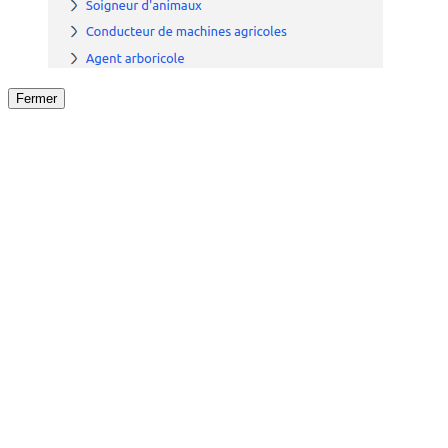
Fermer
Fermer
le détail de l'offre
/
Offre
sur
Offre précéden