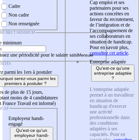
Cap emploi et ses
Cadre
partenaires pour ses
actions concrètes en
Non cadre
faveur du recrutement,
Non renseignée
de l’intégration et de
l’accompagnement de
IRE BRUT MINIMUM
ses collaborateurs en
situation de handicap.
re minimum
Pour en savoir plus,
consultez cet article
.
ssez une périodicité pour le salaire saisi
Entreprise adaptée
NITÉS
Qu'est-ce qu'une
z parmi les 1ers à postuler
entreprise adaptée
?
urquoi serez-vous parmi les
premiers à postuler ?
L'entreprise adaptée
es de plus de 15 jours,
permet à un travailleur
tant moins de 4 candidatures
en situation de
t France Travail est informé)
handicap d'exercer
ICAP
une activité
professionnelle dans
Employeur handi-
des conditions
engagé
adaptées à ses
Qu'est-ce qu'un
capacités. Pour en
employeur handi-
savoir plus,
consultez