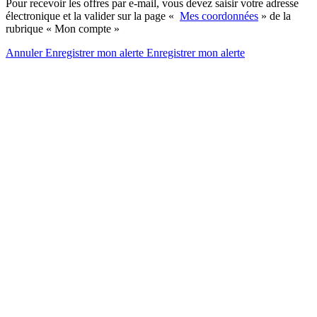
Pour recevoir les offres par e-mail, vous devez saisir votre adresse
électronique et la valider sur la page «
Mes coordonnées
» de la
rubrique « Mon compte »
Annuler
Enregistrer mon alerte
Enregistrer
mon alerte