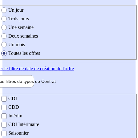
e création de l'offre
Un jour
Trois jours
Une semaine
Deux semaines
Un mois
Toutes les offres
er
le filtre de date de création de l'offre
les filtres de types de
Contrat
de contrat
CDI
CDD
Intérim
CDI Intérimaire
Saisonnier