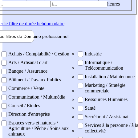
heures
er
le filtre de durée hebdomadaire
les filtres de
Domaine pro
fessionnel
ne professionel
Achats / Comptabilité / Gestion
Industrie
Arts / Artisanat d'art
Informatique /
Télécommunication
Banque / Assurance
Installation / Maintenance
Bâtiment / Travaux Publics
Marketing / Stratégie
Commerce / Vente
commerciale
Communication / Multimédia
Ressources Humaines
Conseil / Etudes
Santé
Direction d'entreprise
Secrétariat / Assistanat
Espaces verts et naturels /
Services à la personne / à l
Agriculture / Pêche / Soins aux
collectivité
animaux