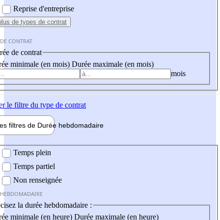
Reprise d'entreprise
plus
de types de contrat
 DE CONTRAT
ée de contrat
ée minimale (en mois)
Durée maximale (en mois)
mois
er
le filtre du type de contrat
les filtres de
Durée hebdo
madaire
 hebdomadaire
Temps plein
Temps partiel
Non renseignée
 HEBDOMADAIRE
cisez la durée hebdomadaire :
ée minimale (en heure)
Durée maximale (en heure)