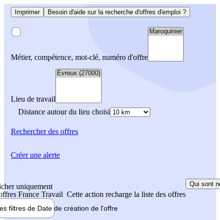
Imprimer
Besoin d'aide sur la recherche d'offres d'emploi ?
Métier, compétence, mot-clé, numéro d'offre
Lieu de travail
Distance autour du lieu choisi
Rechercher
des offres
Créer une alerte
Qui sont n
icher uniquement
 offres France Travail
Cette action recharge la liste des offres
les filtres de
Date de création
de l'offre