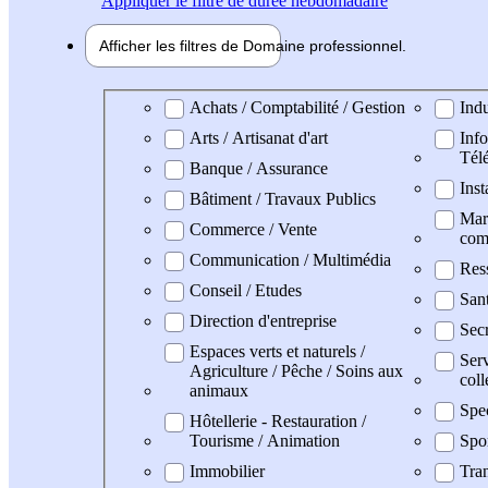
Appliquer
le filtre de durée hebdomadaire
Afficher les filtres de
Domaine pro
fessionnel
Domaine professionel
Achats / Comptabilité / Gestion
Indu
Arts / Artisanat d'art
Info
Tél
Banque / Assurance
Inst
Bâtiment / Travaux Publics
Mark
Commerce / Vente
com
Communication / Multimédia
Res
Conseil / Etudes
San
Direction d'entreprise
Secr
Espaces verts et naturels /
Serv
Agriculture / Pêche / Soins aux
coll
animaux
Spe
Hôtellerie - Restauration /
Tourisme / Animation
Spo
Immobilier
Tran