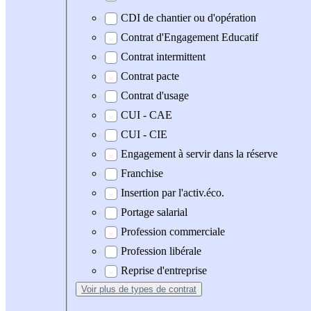
CDI de chantier ou d'opération
Contrat d'Engagement Educatif
Contrat intermittent
Contrat pacte
Contrat d'usage
CUI - CAE
CUI - CIE
Engagement à servir dans la réserve
Franchise
Insertion par l'activ.éco.
Portage salarial
Profession commerciale
Profession libérale
Reprise d'entreprise
Voir plus
de types de contrat