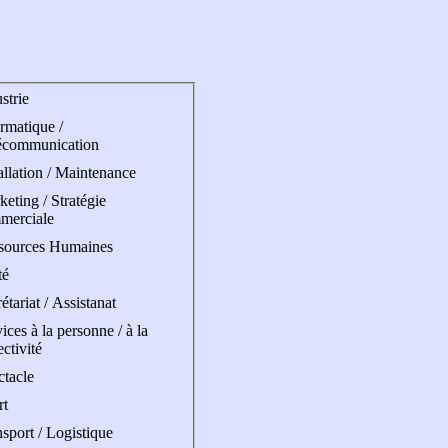
strie
rmatique /
écommunication
allation / Maintenance
eting / Stratégie
merciale
sources Humaines
té
étariat / Assistanat
ices à la personne / à la
ectivité
ctacle
rt
sport / Logistique