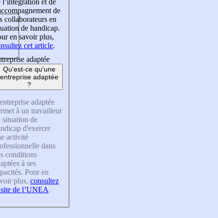
 l’intégration et de
’accompagnement de
s collaborateurs en
tuation de handicap.
ur en savoir plus,
nsultez cet article
.
treprise adaptée
Qu'est-ce qu'une
entreprise adaptée
?
entreprise adaptée
rmet à un travailleur
 situation de
ndicap d'exercer
e activité
ofessionnelle dans
s conditions
aptées à ses
pacités. Pour en
voir plus,
consultez
 site de l’UNEA
.