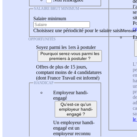
de
l
SALAIRE BRUT MINIMUM
se
si
Salaire minimum
Po
co
Choisissez une périodicité pour le salaire saisi
En
OPPORTUNITÉS
Soyez parmi les 1ers à postuler
Pourquoi serez-vous parmi les
premiers à postuler ?
L'
Offres de plus de 15 jours,
pe
comptant moins de 4 candidatures
en
(dont France Travail est informé)
ha
HANDICAP
un
pr
Employeur handi-
de
engagé
ad
Qu'est-ce qu'un
ca
employeur handi-
sa
engagé ?
le
Un employeur handi-
engagé est un
employeur reconnu