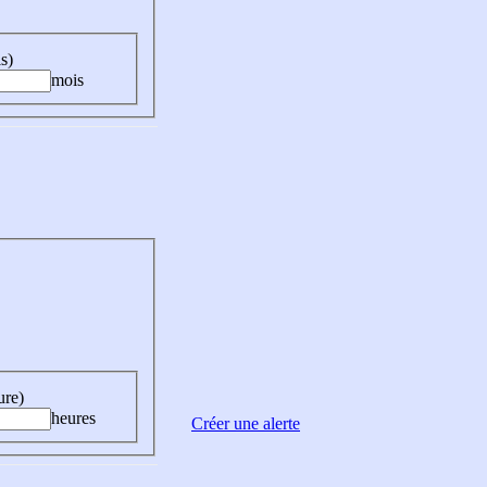
s)
mois
ure)
heures
Créer une alerte