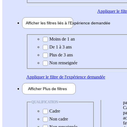
Appliquer
le fil
Afficher les filtres liés à l'
Expérience
demandée
Expérience demandée
Moins de 1 an
De 1 à 3 ans
Plus de 3 ans
Non renseignée
Appliquer
le filtre de l'expérience demandée
Afficher
Plus de
filtres
QUALIFICATION
pa
Ca
Cadre
pa
ac
Non cadre
fa
Non renseignée