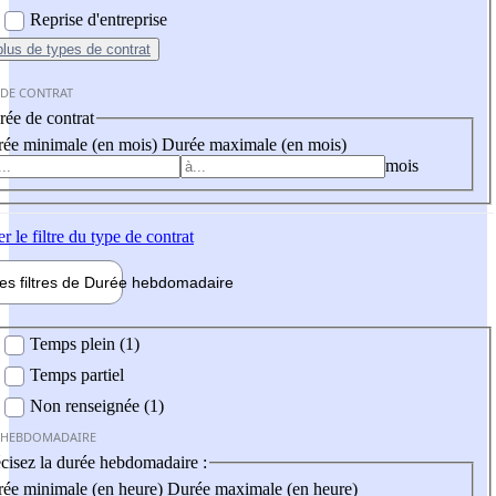
Reprise d'entreprise
plus
de types de contrat
 DE CONTRAT
ée de contrat
ée minimale (en mois)
Durée maximale (en mois)
mois
er
le filtre du type de contrat
les filtres de
Durée hebdo
madaire
 hebdomadaire
Temps plein (1)
Temps partiel
Non renseignée (1)
 HEBDOMADAIRE
cisez la durée hebdomadaire :
ée minimale (en heure)
Durée maximale (en heure)