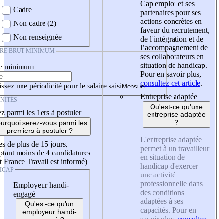
Cap emploi et ses
Cadre
partenaires pour ses
actions concrètes en
Non cadre (2)
faveur du recrutement,
Non renseignée
de l’intégration et de
l’accompagnement de
IRE BRUT MINIMUM
ses collaborateurs en
situation de handicap.
re minimum
Pour en savoir plus,
consultez cet article
.
ssez une périodicité pour le salaire saisi
Entreprise adaptée
NITÉS
Qu'est-ce qu'une
z parmi les 1ers à postuler
entreprise adaptée
?
urquoi serez-vous parmi les
premiers à postuler ?
L'entreprise adaptée
es de plus de 15 jours,
permet à un travailleur
tant moins de 4 candidatures
en situation de
t France Travail est informé)
handicap d'exercer
ICAP
une activité
professionnelle dans
Employeur handi-
des conditions
engagé
adaptées à ses
Qu'est-ce qu'un
capacités. Pour en
employeur handi-
savoir plus,
consultez