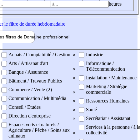
heures
er
le filtre de durée hebdomadaire
les filtres de
Domaine pro
fessionnel
ne professionel
Achats / Comptabilité / Gestion
Industrie
Arts / Artisanat d'art
Informatique /
Télécommunication
Banque / Assurance
Installation / Maintenance
Bâtiment / Travaux Publics
Marketing / Stratégie
Commerce / Vente (2)
commerciale
Communication / Multimédia
Ressources Humaines
Conseil / Etudes
Santé
Direction d'entreprise
Secrétariat / Assistanat
Espaces verts et naturels /
Services à la personne / à l
Agriculture / Pêche / Soins aux
collectivité
animaux