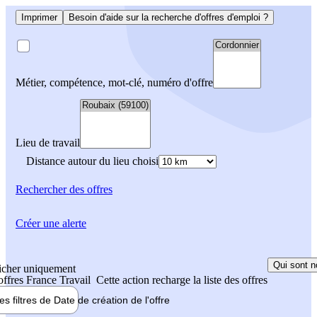
Imprimer
Besoin d'aide sur la recherche d'offres d'emploi ?
Métier, compétence, mot-clé, numéro d'offre
Lieu de travail
Distance autour du lieu choisi
Rechercher
des offres
Créer une alerte
Qui sont n
icher uniquement
 offres France Travail
Cette action recharge la liste des offres
les filtres de
Date de création
de l'offre