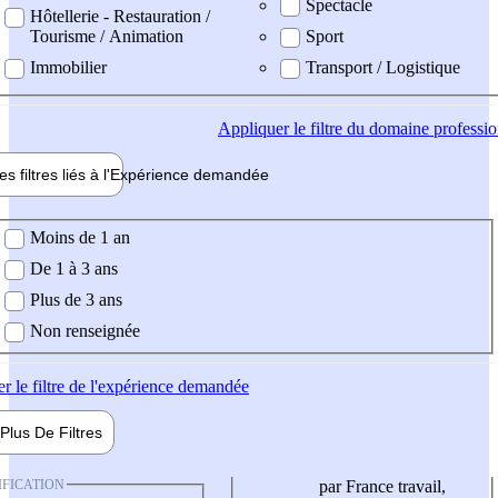
Spectacle
Hôtellerie - Restauration /
Tourisme / Animation
Sport
Immobilier
Transport / Logistique
Appliquer
le filtre du domaine professi
es filtres liés à l'
Expérience
demandée
ience demandée
Moins de 1 an
De 1 à 3 ans
Plus de 3 ans
Non renseignée
er
le filtre de l'expérience demandée
Plus De
Filtres
IFICATION
par France travail,