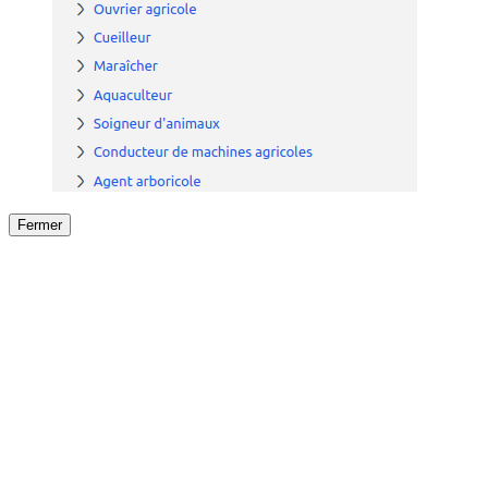
Fermer
Fermer
le détail de l'offre
/
Offre
sur
Offre précéden