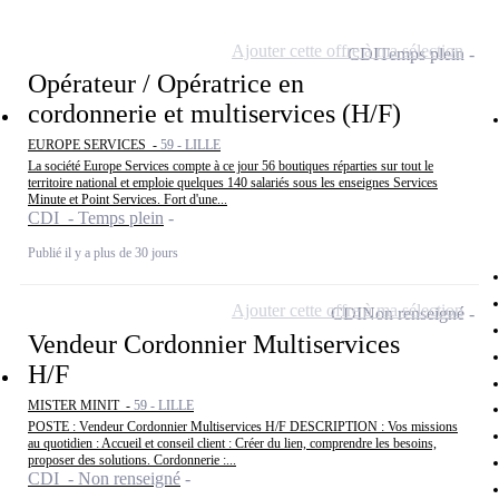
Ajouter cette offre à ma sélection
CDI
Temps plein
Opérateur / Opératrice en
cordonnerie et multiservices (H/F)
EUROPE SERVICES -
59 - LILLE
La société Europe Services compte à ce jour 56 boutiques réparties sur tout le
territoire national et emploie quelques 140 salariés sous les enseignes Services
Minute et Point Services. Fort d'une...
CDI - Temps plein
Publié il y a plus de 30 jours
Ajouter cette offre à ma sélection
CDI
Non renseigné
Vendeur Cordonnier Multiservices
H/F
MISTER MINIT -
59 - LILLE
POSTE : Vendeur Cordonnier Multiservices H/F DESCRIPTION : Vos missions
au quotidien : Accueil et conseil client : Créer du lien, comprendre les besoins,
proposer des solutions. Cordonnerie :...
CDI - Non renseigné