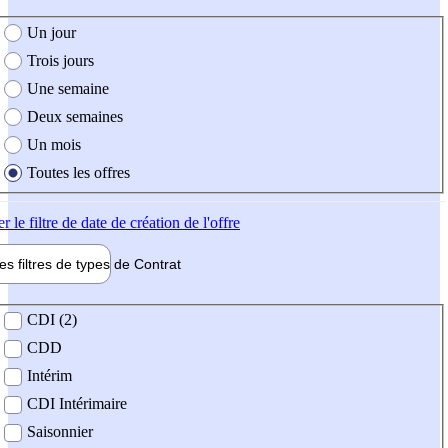
e création de l'offre
Un jour
Trois jours
Une semaine
Deux semaines
Un mois
Toutes les offres
er
le filtre de date de création de l'offre
les filtres de types de
Contrat
de contrat
CDI (2)
CDD
Intérim
CDI Intérimaire
Saisonnier