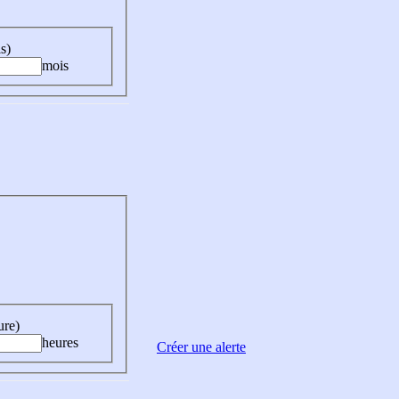
s)
mois
ure)
heures
Créer une alerte