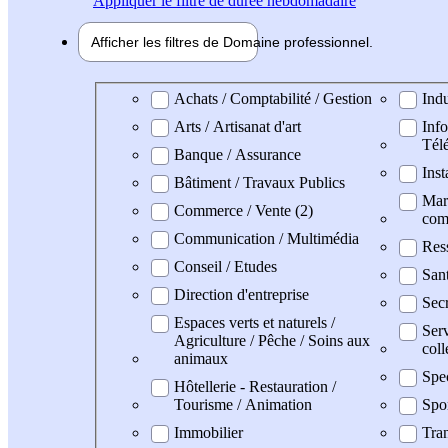
Appliquer
le filtre de durée hebdomadaire
Afficher les filtres de
Domaine pro
fessionnel
Domaine professionel
Achats / Comptabilité / Gestion
Indu
Arts / Artisanat d'art
Info
Tél
Banque / Assurance
Inst
Bâtiment / Travaux Publics
Mark
Commerce / Vente (2)
com
Communication / Multimédia
Res
Conseil / Etudes
San
Direction d'entreprise
Secr
Espaces verts et naturels /
Serv
Agriculture / Pêche / Soins aux
coll
animaux
Spe
Hôtellerie - Restauration /
Tourisme / Animation
Spo
Immobilier
Tran