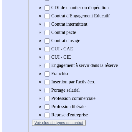
CDI de chantier ou d'opération
Contrat d'Engagement Educatif
Contrat intermittent
Contrat pacte
Contrat d'usage
CUI - CAE
CUI - CIE
Engagement à servir dans la réserve
Franchise
Insertion par l'activ.éco.
Portage salarial
Profession commerciale
Profession libérale
Reprise d'entreprise
Voir plus
de types de contrat