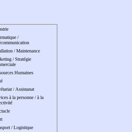
strie
rmatique /
écommunication
allation / Maintenance
eting / Stratégie
merciale
sources Humaines
té
étariat / Assistanat
ices à la personne / à la
ectivité
ctacle
rt
sport / Logistique