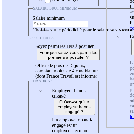
de
l
SALAIRE BRUT MINIMUM
se
si
Salaire minimum
Po
co
Choisissez une périodicité pour le salaire saisi
En
OPPORTUNITÉS
Soyez parmi les 1ers à postuler
Pourquoi serez-vous parmi les
premiers à postuler ?
L'
Offres de plus de 15 jours,
pe
comptant moins de 4 candidatures
en
(dont France Travail est informé)
ha
HANDICAP
un
pr
Employeur handi-
de
engagé
ad
Qu'est-ce qu'un
ca
employeur handi-
sa
engagé ?
le
Un employeur handi-
engagé est un
employeur reconnu