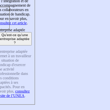
 l’intégration et de
’accompagnement de
s collaborateurs en
tuation de handicap.
ur en savoir plus,
nsultez cet article
.
treprise adaptée
Qu'est-ce qu'une
entreprise adaptée
?
entreprise adaptée
rmet à un travailleur
 situation de
ndicap d'exercer
e activité
ofessionnelle dans
s conditions
aptées à ses
pacités. Pour en
voir plus,
consultez
 site de l’UNEA
.