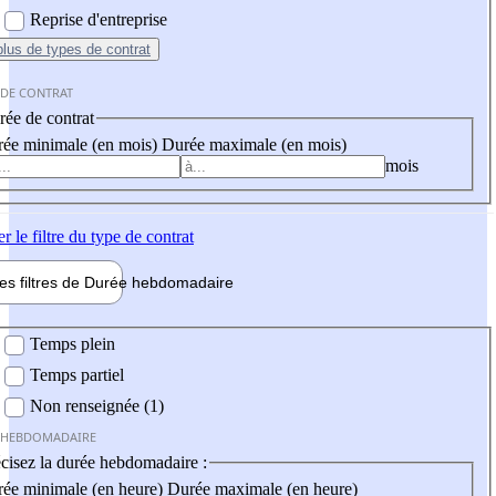
Reprise d'entreprise
plus
de types de contrat
 DE CONTRAT
ée de contrat
ée minimale (en mois)
Durée maximale (en mois)
mois
er
le filtre du type de contrat
les filtres de
Durée hebdo
madaire
 hebdomadaire
Temps plein
Temps partiel
Non renseignée (1)
 HEBDOMADAIRE
cisez la durée hebdomadaire :
ée minimale (en heure)
Durée maximale (en heure)