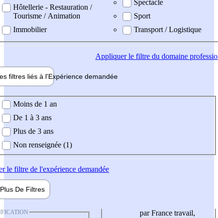
Spectacle
Hôtellerie - Restauration /
Tourisme / Animation
Sport
Immobilier
Transport / Logistique
Appliquer
le filtre du domaine professi
es filtres liés à l'
Expérience
demandée
ience demandée
Moins de 1 an
De 1 à 3 ans
Plus de 3 ans
Non renseignée (1)
er
le filtre de l'expérience demandée
Plus De
Filtres
IFICATION
par France travail,