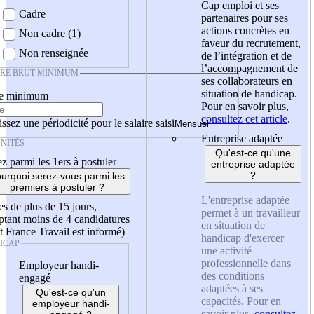
Cap emploi et ses
Cadre
partenaires pour ses
actions concrètes en
Non cadre (1)
faveur du recrutement,
Non renseignée
de l’intégration et de
l’accompagnement de
IRE BRUT MINIMUM
ses collaborateurs en
situation de handicap.
re minimum
Pour en savoir plus,
consultez cet article
.
ssez une périodicité pour le salaire saisi
Entreprise adaptée
NITÉS
Qu'est-ce qu'une
z parmi les 1ers à postuler
entreprise adaptée
?
urquoi serez-vous parmi les
premiers à postuler ?
L'entreprise adaptée
es de plus de 15 jours,
permet à un travailleur
tant moins de 4 candidatures
en situation de
t France Travail est informé)
handicap d'exercer
ICAP
une activité
professionnelle dans
Employeur handi-
des conditions
engagé
adaptées à ses
Qu'est-ce qu'un
capacités. Pour en
employeur handi-
savoir plus,
consultez