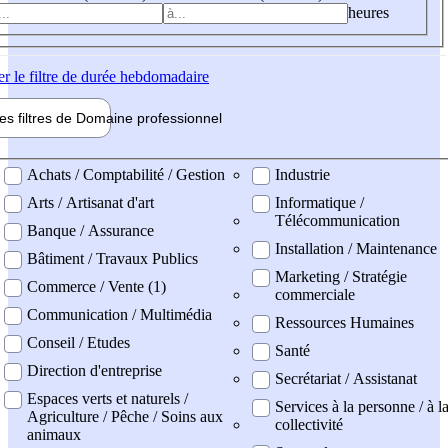
heures
er
le filtre de durée hebdomadaire
les filtres de
Domaine pro
fessionnel
ne professionel
Achats / Comptabilité / Gestion
Industrie
Arts / Artisanat d'art
Informatique /
Télécommunication
Banque / Assurance
Installation / Maintenance
Bâtiment / Travaux Publics
Marketing / Stratégie
Commerce / Vente (1)
commerciale
Communication / Multimédia
Ressources Humaines
Conseil / Etudes
Santé
Direction d'entreprise
Secrétariat / Assistanat
Espaces verts et naturels /
Services à la personne / à l
Agriculture / Pêche / Soins aux
collectivité
animaux