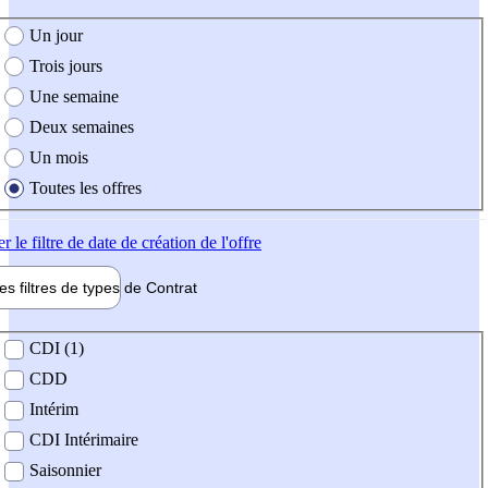
e création de l'offre
Un jour
Trois jours
Une semaine
Deux semaines
Un mois
Toutes les offres
er
le filtre de date de création de l'offre
les filtres de types de
Contrat
de contrat
CDI (1)
CDD
Intérim
CDI Intérimaire
Saisonnier