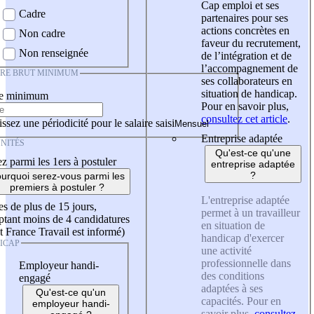
Cap emploi et ses
Cadre
partenaires pour ses
actions concrètes en
Non cadre
faveur du recrutement,
Non renseignée
de l’intégration et de
l’accompagnement de
IRE BRUT MINIMUM
ses collaborateurs en
situation de handicap.
re minimum
Pour en savoir plus,
consultez cet article
.
ssez une périodicité pour le salaire saisi
Entreprise adaptée
NITÉS
Qu'est-ce qu'une
z parmi les 1ers à postuler
entreprise adaptée
?
urquoi serez-vous parmi les
premiers à postuler ?
L'entreprise adaptée
es de plus de 15 jours,
permet à un travailleur
tant moins de 4 candidatures
en situation de
t France Travail est informé)
handicap d'exercer
ICAP
une activité
professionnelle dans
Employeur handi-
des conditions
engagé
adaptées à ses
Qu'est-ce qu'un
capacités. Pour en
employeur handi-
savoir plus,
consultez