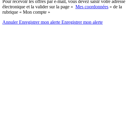
Pour recevoir les offres par e-mail, vous devez saisir votre adresse
électronique et la valider sur la page «
Mes coordonnées
» de la
rubrique « Mon compte »
Annuler
Enregistrer mon alerte
Enregistrer
mon alerte