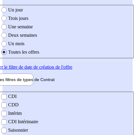
e création de l'offre
Un jour
Trois jours
Une semaine
Deux semaines
Un mois
Toutes les offres
er
le filtre de date de création de l'offre
les filtres de types de
Contrat
de contrat
CDI
CDD
Intérim
CDI Intérimaire
Saisonnier