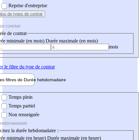
Reprise d'entreprise
plus
de types de contrat
 DE CONTRAT
ée de contrat
ée minimale (en mois)
Durée maximale (en mois)
mois
er
le filtre du type de contrat
les filtres de
Durée hebdo
madaire
 hebdomadaire
Temps plein
Temps partiel
Non renseignée
 HEBDOMADAIRE
cisez la durée hebdomadaire :
ée minimale (en heure)
Durée maximale (en heure)