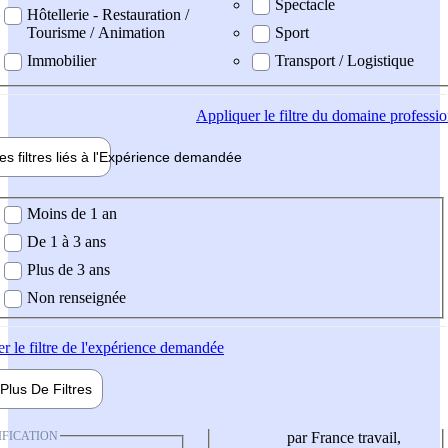
Spectacle
Hôtellerie - Restauration /
Tourisme / Animation
Sport
Immobilier
Transport / Logistique
Appliquer
le filtre du domaine professi
es filtres liés à l'
Expérience
demandée
ience demandée
Moins de 1 an
De 1 à 3 ans
Plus de 3 ans
Non renseignée
er
le filtre de l'expérience demandée
Plus De
Filtres
IFICATION
par France travail,