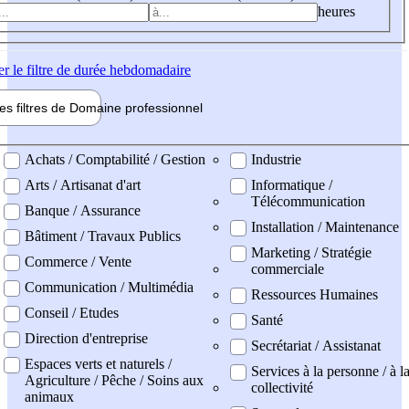
heures
er
le filtre de durée hebdomadaire
les filtres de
Domaine pro
fessionnel
ne professionel
Achats / Comptabilité / Gestion
Industrie
Arts / Artisanat d'art
Informatique /
Télécommunication
Banque / Assurance
Installation / Maintenance
Bâtiment / Travaux Publics
Marketing / Stratégie
Commerce / Vente
commerciale
Communication / Multimédia
Ressources Humaines
Conseil / Etudes
Santé
Direction d'entreprise
Secrétariat / Assistanat
Espaces verts et naturels /
Services à la personne / à l
Agriculture / Pêche / Soins aux
collectivité
animaux