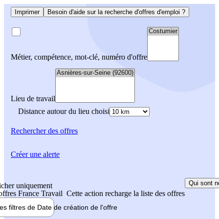
Imprimer
Besoin d'aide sur la recherche d'offres d'emploi ?
Métier, compétence, mot-clé, numéro d'offre
Lieu de travail
Distance autour du lieu choisi
Rechercher
des offres
Créer une alerte
Qui sont n
icher uniquement
 offres France Travail
Cette action recharge la liste des offres
les filtres de
Date de création
de l'offre