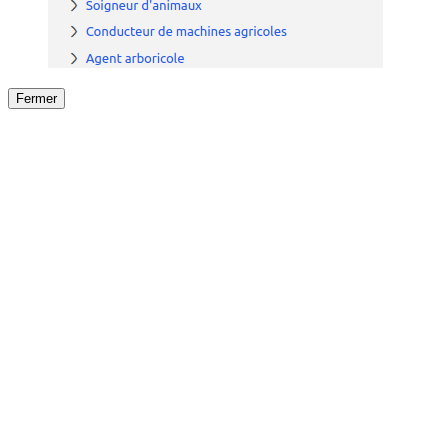
Fermer
Fermer
le détail de l'offre
/
Offre
sur
Offre précéden