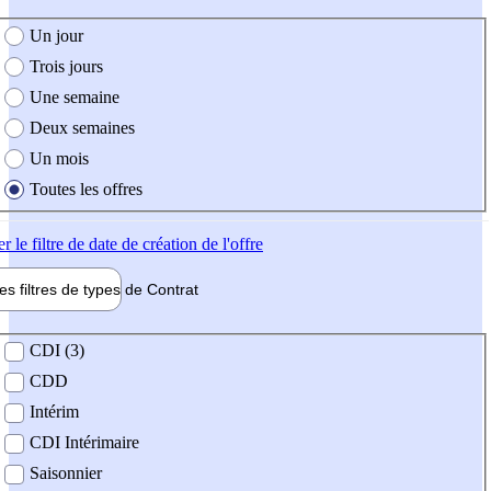
e création de l'offre
Un jour
Trois jours
Une semaine
Deux semaines
Un mois
Toutes les offres
er
le filtre de date de création de l'offre
les filtres de types de
Contrat
de contrat
CDI (3)
CDD
Intérim
CDI Intérimaire
Saisonnier