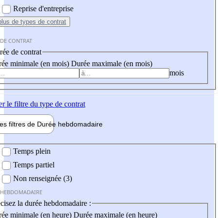
Reprise d'entreprise
plus
de types de contrat
 DE CONTRAT
ée de contrat
ée minimale (en mois)
Durée maximale (en mois)
mois
er
le filtre du type de contrat
les filtres de
Durée hebdo
madaire
 hebdomadaire
Temps plein
Temps partiel
Non renseignée (3)
 HEBDOMADAIRE
cisez la durée hebdomadaire :
ée minimale (en heure)
Durée maximale (en heure)