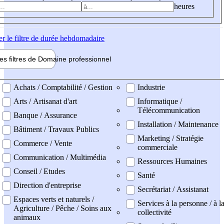
heures
er
le filtre de durée hebdomadaire
les filtres de
Domaine pro
fessionnel
ne professionel
Achats / Comptabilité / Gestion
Industrie
Arts / Artisanat d'art
Informatique /
Télécommunication
Banque / Assurance
Installation / Maintenance
Bâtiment / Travaux Publics
Marketing / Stratégie
Commerce / Vente
commerciale
Communication / Multimédia
Ressources Humaines
Conseil / Etudes
Santé
Direction d'entreprise
Secrétariat / Assistanat
Espaces verts et naturels /
Services à la personne / à l
Agriculture / Pêche / Soins aux
collectivité
animaux