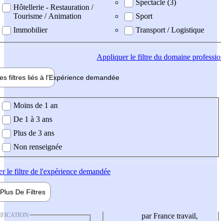
Spectacle (3)
Hôtellerie - Restauration /
Tourisme / Animation
Sport
Immobilier
Transport / Logistique
Appliquer
le filtre du domaine professi
es filtres liés à l'
Expérience
demandée
ience demandée
Moins de 1 an
De 1 à 3 ans
Plus de 3 ans
Non renseignée
er
le filtre de l'expérience demandée
Plus De
Filtres
IFICATION
par France travail,