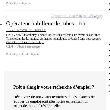
Publié il y a 28 jours
Ajouter cette offre à ma sélection
CDI
Non renseigné
Opérateur habilleur de tubes - f/h
78 - VÉLIZY-VILLACOUBLAY
Lieu : Vélizy-Villacoublay, France Construisons ensemble un avenir de confiance
Thales est un leader mondial des hautes technologies spécialisé dans trois secteurs
d'activité : Défense & Sécurité,...
CDI - Non renseigné
Publié il y a plus de 30 jours
Prêt à élargir votre recherche d’emploi ?
Découvrez de nouveaux territoires où les chances de
trouver un emploi sont plus fortes en réalisant un
projet de mobilité résidentielle