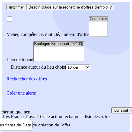
Imprimer
Besoin d'aide sur la recherche d'offres d'emploi ?
Métier, compétence, mot-clé, numéro d'offre
Lieu de travail
Distance autour du lieu choisi
Rechercher
des offres
Créer une alerte
Qui sont n
icher uniquement
 offres France Travail
Cette action recharge la liste des offres
les filtres de
Date de création
de l'offre