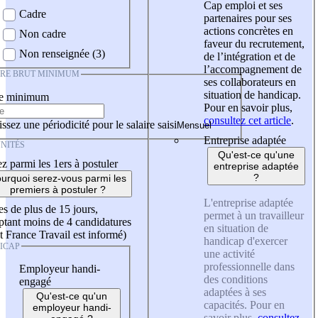
Cap emploi et ses
Cadre
partenaires pour ses
actions concrètes en
Non cadre
faveur du recrutement,
Non renseignée (3)
de l’intégration et de
l’accompagnement de
IRE BRUT MINIMUM
ses collaborateurs en
situation de handicap.
re minimum
Pour en savoir plus,
consultez cet article
.
ssez une périodicité pour le salaire saisi
Entreprise adaptée
NITÉS
Qu'est-ce qu'une
z parmi les 1ers à postuler
entreprise adaptée
?
urquoi serez-vous parmi les
premiers à postuler ?
L'entreprise adaptée
es de plus de 15 jours,
permet à un travailleur
tant moins de 4 candidatures
en situation de
t France Travail est informé)
handicap d'exercer
ICAP
une activité
professionnelle dans
Employeur handi-
des conditions
engagé
adaptées à ses
Qu'est-ce qu'un
capacités. Pour en
employeur handi-
savoir plus,
consultez