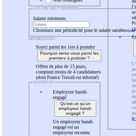
de
l
SALAIRE BRUT MINIMUM
se
si
Salaire minimum
Po
co
Choisissez une périodicité pour le salaire saisi
En
OPPORTUNITÉS
Soyez parmi les 1ers à postuler
Pourquoi serez-vous parmi les
premiers à postuler ?
L'
Offres de plus de 15 jours,
pe
comptant moins de 4 candidatures
en
(dont France Travail est informé)
ha
HANDICAP
un
pr
Employeur handi-
de
engagé
ad
Qu'est-ce qu'un
ca
employeur handi-
sa
engagé ?
le
Un employeur handi-
engagé est un
employeur reconnu