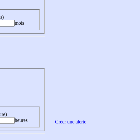
s)
mois
ure)
heures
Créer une alerte