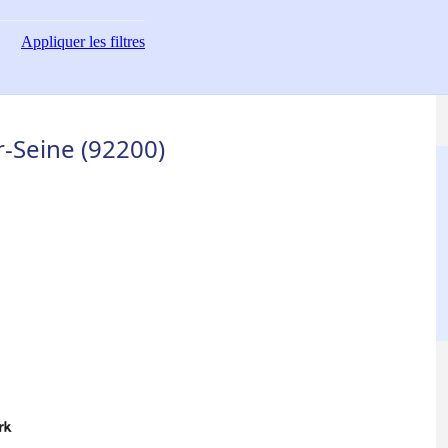
Appliquer
les filtres
r-Seine (92200)