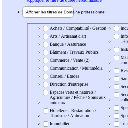
Appliquer
le filtre de durée hebdomadaire
Afficher les filtres de
Domaine pro
fessionnel
Domaine professionel
Achats / Comptabilité / Gestion
Indu
Arts / Artisanat d'art
Info
Tél
Banque / Assurance
Inst
Bâtiment / Travaux Publics
Mark
Commerce / Vente (2)
com
Communication / Multimédia
Res
Conseil / Etudes
San
Direction d'entreprise
Secr
Espaces verts et naturels /
Serv
Agriculture / Pêche / Soins aux
coll
animaux
Spe
Hôtellerie - Restauration /
Tourisme / Animation
Spo
Immobilier
Tran