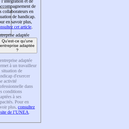
 l’intégration et de
’accompagnement de
s collaborateurs en
tuation de handicap.
ur en savoir plus,
nsultez cet article
.
treprise adaptée
Qu'est-ce qu'une
entreprise adaptée
?
entreprise adaptée
rmet à un travailleur
 situation de
ndicap d'exercer
e activité
ofessionnelle dans
s conditions
aptées à ses
pacités. Pour en
voir plus,
consultez
 site de l’UNEA
.