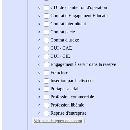
CDI de chantier ou d'opération
Contrat d'Engagement Educatif
Contrat intermittent
Contrat pacte
Contrat d'usage
CUI - CAE
CUI - CIE
Engagement à servir dans la réserve
Franchise
Insertion par l'activ.éco.
Portage salarial
Profession commerciale
Profession libérale
Reprise d'entreprise
Voir plus
de types de contrat