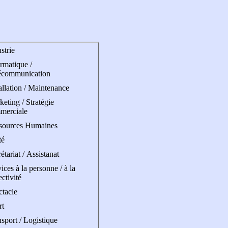
strie
rmatique /
écommunication
allation / Maintenance
eting / Stratégie
merciale
sources Humaines
té
étariat / Assistanat
ices à la personne / à la
ectivité
ctacle
rt
sport / Logistique