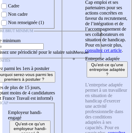
Cap emploi et ses
Cadre
partenaires pour ses
actions concrètes en
Non cadre
faveur du recrutement,
Non renseignée (1)
de l’intégration et de
l’accompagnement de
IRE BRUT MINIMUM
ses collaborateurs en
situation de handicap.
re minimum
Pour en savoir plus,
consultez cet article
.
ssez une périodicité pour le salaire saisi
Entreprise adaptée
NITÉS
Qu'est-ce qu'une
z parmi les 1ers à postuler
entreprise adaptée
?
urquoi serez-vous parmi les
premiers à postuler ?
L'entreprise adaptée
es de plus de 15 jours,
permet à un travailleur
tant moins de 4 candidatures
en situation de
t France Travail est informé)
handicap d'exercer
ICAP
une activité
professionnelle dans
Employeur handi-
des conditions
engagé
adaptées à ses
Qu'est-ce qu'un
capacités. Pour en
employeur handi-
savoir plus,
consultez