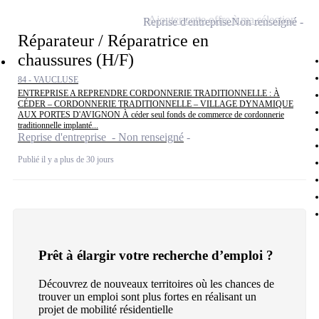
Ajouter cette offre à ma sélection
Reprise d'entreprise
Non renseigné
Réparateur / Réparatrice en
chaussures (H/F)
84 - VAUCLUSE
ENTREPRISE A REPRENDRE CORDONNERIE TRADITIONNELLE : À
CÉDER – CORDONNERIE TRADITIONNELLE – VILLAGE DYNAMIQUE
AUX PORTES D'AVIGNON À céder seul fonds de commerce de cordonnerie
traditionnelle implanté...
Reprise d'entreprise - Non renseigné
Publié il y a plus de 30 jours
Prêt à élargir votre recherche d’emploi ?
Découvrez de nouveaux territoires où les chances de
trouver un emploi sont plus fortes en réalisant un
projet de mobilité résidentielle