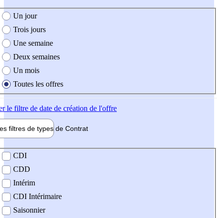
e création de l'offre
Un jour
Trois jours
Une semaine
Deux semaines
Un mois
Toutes les offres
er
le filtre de date de création de l'offre
les filtres de types de
Contrat
de contrat
CDI
CDD
Intérim
CDI Intérimaire
Saisonnier