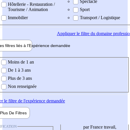
Spectacle
Hôtellerie - Restauration /
Tourisme / Animation
Sport
Immobilier
Transport / Logistique
Appliquer
le filtre du domaine professi
es filtres liés à l'
Expérience
demandée
ience demandée
Moins de 1 an
De 1 à 3 ans
Plus de 3 ans
Non renseignée
er
le filtre de l'expérience demandée
Plus De
Filtres
IFICATION
par France travail,