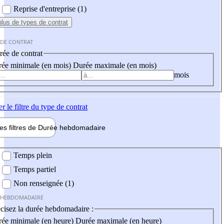
Reprise d'entreprise (1)
plus
de types de contrat
 DE CONTRAT
ée de contrat
ée minimale (en mois)
Durée maximale (en mois)
mois
er
le filtre du type de contrat
les filtres de
Durée hebdo
madaire
 hebdomadaire
Temps plein
Temps partiel
Non renseignée (1)
 HEBDOMADAIRE
cisez la durée hebdomadaire :
ée minimale (en heure)
Durée maximale (en heure)