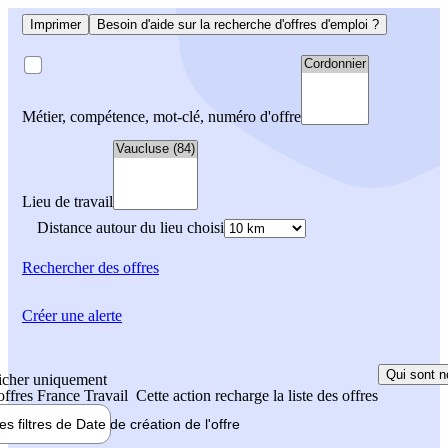
Imprimer
Besoin d'aide sur la recherche d'offres d'emploi ?
Métier, compétence, mot-clé, numéro d'offre
Lieu de travail
Distance autour du lieu choisi
Rechercher
des offres
Créer une alerte
Qui sont n
icher uniquement
 offres France Travail
Cette action recharge la liste des offres
les filtres de
Date de création
de l'offre