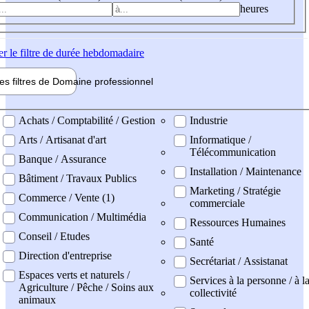
heures
er
le filtre de durée hebdomadaire
les filtres de
Domaine pro
fessionnel
ne professionel
Achats / Comptabilité / Gestion
Industrie
Arts / Artisanat d'art
Informatique /
Télécommunication
Banque / Assurance
Installation / Maintenance
Bâtiment / Travaux Publics
Marketing / Stratégie
Commerce / Vente (1)
commerciale
Communication / Multimédia
Ressources Humaines
Conseil / Etudes
Santé
Direction d'entreprise
Secrétariat / Assistanat
Espaces verts et naturels /
Services à la personne / à l
Agriculture / Pêche / Soins aux
collectivité
animaux