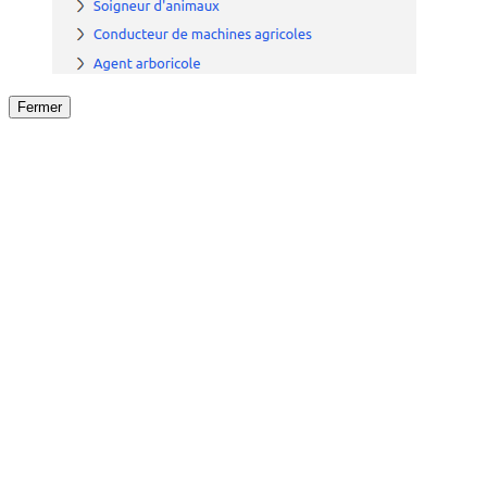
Fermer
Fermer
le détail de l'offre
/
Offre
sur
Offre précéden