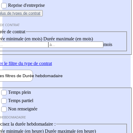
Reprise d'entreprise
plus
de types de contrat
 DE CONTRAT
ée de contrat
ée minimale (en mois)
Durée maximale (en mois)
mois
er
le filtre du type de contrat
les filtres de
Durée hebdo
madaire
 hebdomadaire
Temps plein
Temps partiel
Non renseignée
 HEBDOMADAIRE
cisez la durée hebdomadaire :
ée minimale (en heure)
Durée maximale (en heure)