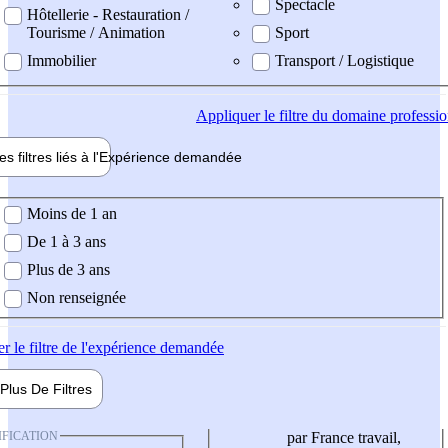
Spectacle
Hôtellerie - Restauration /
Tourisme / Animation
Sport
Immobilier
Transport / Logistique
Appliquer
le filtre du domaine professi
es filtres liés à l'
Expérience
demandée
ience demandée
Moins de 1 an
De 1 à 3 ans
Plus de 3 ans
Non renseignée
er
le filtre de l'expérience demandée
Plus De
Filtres
IFICATION
par France travail,