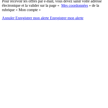
Pour recevoir les offres par e-mail, vous devez saisir votre adresse
électronique et la valider sur la page «
Mes coordonnées
» de la
rubrique « Mon compte »
Annuler
Enregistrer mon alerte
Enregistrer
mon alerte