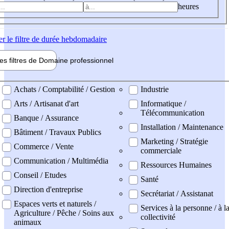
heures
er
le filtre de durée hebdomadaire
les filtres de
Domaine pro
fessionnel
ne professionel
Achats / Comptabilité / Gestion
Industrie
Arts / Artisanat d'art
Informatique /
Télécommunication
Banque / Assurance
Installation / Maintenance
Bâtiment / Travaux Publics
Marketing / Stratégie
Commerce / Vente
commerciale
Communication / Multimédia
Ressources Humaines
Conseil / Etudes
Santé
Direction d'entreprise
Secrétariat / Assistanat
Espaces verts et naturels /
Services à la personne / à l
Agriculture / Pêche / Soins aux
collectivité
animaux