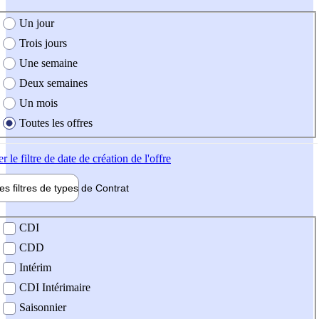
e création de l'offre
Un jour
Trois jours
Une semaine
Deux semaines
Un mois
Toutes les offres
er
le filtre de date de création de l'offre
les filtres de types de
Contrat
de contrat
CDI
CDD
Intérim
CDI Intérimaire
Saisonnier