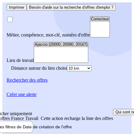
Imprimer
Besoin d'aide sur la recherche d'offres d'emploi ?
Métier, compétence, mot-clé, numéro d'offre
Lieu de travail
Distance autour du lieu choisi
Rechercher
des offres
Créer une alerte
Qui sont n
icher uniquement
 offres France Travail
Cette action recharge la liste des offres
les filtres de
Date de création
de l'offre