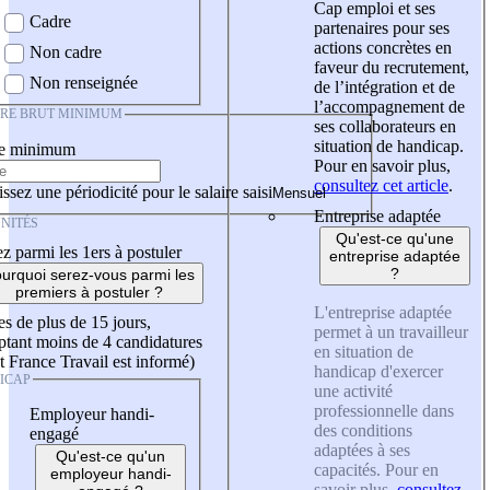
Cap emploi et ses
Cadre
partenaires pour ses
actions concrètes en
Non cadre
faveur du recrutement,
Non renseignée
de l’intégration et de
l’accompagnement de
IRE BRUT MINIMUM
ses collaborateurs en
situation de handicap.
re minimum
Pour en savoir plus,
consultez cet article
.
ssez une périodicité pour le salaire saisi
Entreprise adaptée
NITÉS
Qu'est-ce qu'une
z parmi les 1ers à postuler
entreprise adaptée
?
urquoi serez-vous parmi les
premiers à postuler ?
L'entreprise adaptée
es de plus de 15 jours,
permet à un travailleur
tant moins de 4 candidatures
en situation de
t France Travail est informé)
handicap d'exercer
ICAP
une activité
professionnelle dans
Employeur handi-
des conditions
engagé
adaptées à ses
Qu'est-ce qu'un
capacités. Pour en
employeur handi-
savoir plus,
consultez