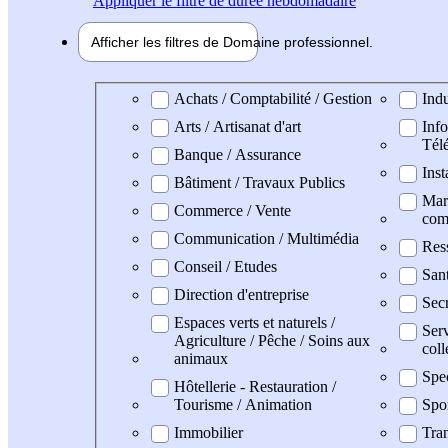
Appliquer
le filtre de durée hebdomadaire
Afficher les filtres de
Domaine pro
fessionnel
Domaine professionel
Achats / Comptabilité / Gestion
Indu
Arts / Artisanat d'art
Info
Tél
Banque / Assurance
Inst
Bâtiment / Travaux Publics
Mark
Commerce / Vente
com
Communication / Multimédia
Res
Conseil / Etudes
San
Direction d'entreprise
Secr
Espaces verts et naturels /
Serv
Agriculture / Pêche / Soins aux
coll
animaux
Spe
Hôtellerie - Restauration /
Tourisme / Animation
Spo
Immobilier
Tran