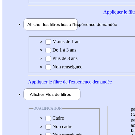
Appliquer
le fil
Afficher les filtres liés à l'
Expérience
demandée
Expérience demandée
Moins de 1 an
De 1 à 3 ans
Plus de 3 ans
Non renseignée
Appliquer
le filtre de l'expérience demandée
Afficher
Plus de
filtres
QUALIFICATION
pa
Ca
Cadre
pa
ac
Non cadre
fa
Non renseignée