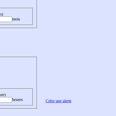
s)
mois
ure)
heures
Créer une alerte