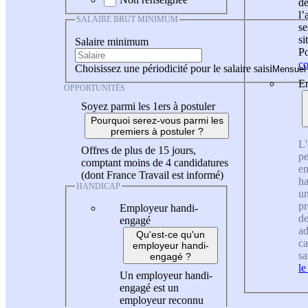
de
l
SALAIRE BRUT MINIMUM
se
si
Salaire minimum
Po
co
Choisissez une périodicité pour le salaire saisi
En
OPPORTUNITÉS
Soyez parmi les 1ers à postuler
Pourquoi serez-vous parmi les
premiers à postuler ?
L'
Offres de plus de 15 jours,
pe
comptant moins de 4 candidatures
en
(dont France Travail est informé)
ha
HANDICAP
un
pr
Employeur handi-
de
engagé
ad
Qu'est-ce qu'un
ca
employeur handi-
sa
engagé ?
le
Un employeur handi-
engagé est un
employeur reconnu