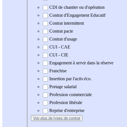
CDI de chantier ou d'opération
Contrat d'Engagement Educatif
Contrat intermittent
Contrat pacte
Contrat d'usage
CUI - CAE
CUI - CIE
Engagement à servir dans la réserve
Franchise
Insertion par l'activ.éco.
Portage salarial
Profession commerciale
Profession libérale
Reprise d'entreprise
Voir plus
de types de contrat