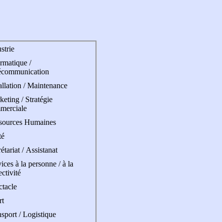
strie
rmatique /
écommunication
allation / Maintenance
eting / Stratégie
merciale
sources Humaines
té
étariat / Assistanat
ices à la personne / à la
ectivité
ctacle
rt
sport / Logistique