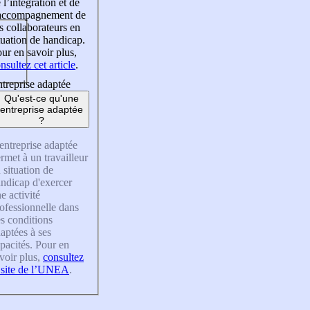
 l’intégration et de
’accompagnement de
s collaborateurs en
tuation de handicap.
ur en savoir plus,
nsultez cet article
.
treprise adaptée
Qu'est-ce qu'une
entreprise adaptée
?
entreprise adaptée
rmet à un travailleur
 situation de
ndicap d'exercer
e activité
ofessionnelle dans
s conditions
aptées à ses
pacités. Pour en
voir plus,
consultez
 site de l’UNEA
.