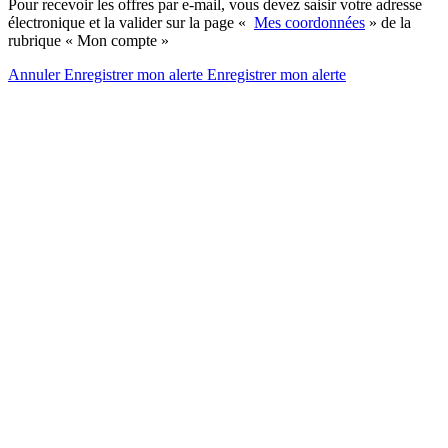
Pour recevoir les offres par e-mail, vous devez saisir votre adresse
électronique et la valider sur la page «
Mes coordonnées
» de la
rubrique « Mon compte »
Annuler
Enregistrer mon alerte
Enregistrer
mon alerte