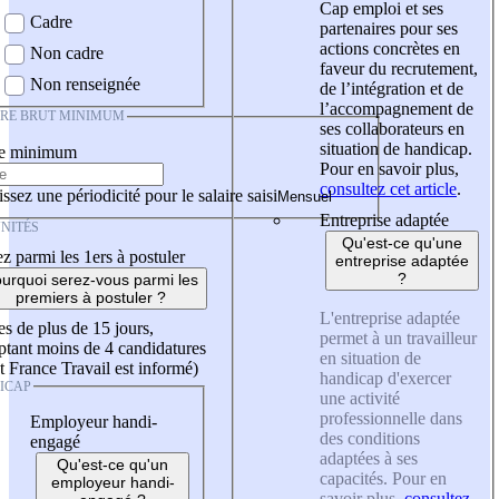
Cap emploi et ses
Cadre
partenaires pour ses
actions concrètes en
Non cadre
faveur du recrutement,
Non renseignée
de l’intégration et de
l’accompagnement de
IRE BRUT MINIMUM
ses collaborateurs en
situation de handicap.
re minimum
Pour en savoir plus,
consultez cet article
.
ssez une périodicité pour le salaire saisi
Entreprise adaptée
NITÉS
Qu'est-ce qu'une
z parmi les 1ers à postuler
entreprise adaptée
?
urquoi serez-vous parmi les
premiers à postuler ?
L'entreprise adaptée
es de plus de 15 jours,
permet à un travailleur
tant moins de 4 candidatures
en situation de
t France Travail est informé)
handicap d'exercer
ICAP
une activité
professionnelle dans
Employeur handi-
des conditions
engagé
adaptées à ses
Qu'est-ce qu'un
capacités. Pour en
employeur handi-
savoir plus,
consultez