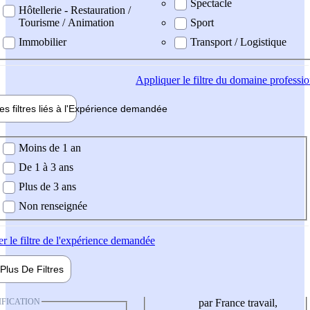
Spectacle
Hôtellerie - Restauration /
Tourisme / Animation
Sport
Immobilier
Transport / Logistique
Appliquer
le filtre du domaine professi
es filtres liés à l'
Expérience
demandée
ience demandée
Moins de 1 an
De 1 à 3 ans
Plus de 3 ans
Non renseignée
er
le filtre de l'expérience demandée
Plus De
Filtres
IFICATION
par France travail,