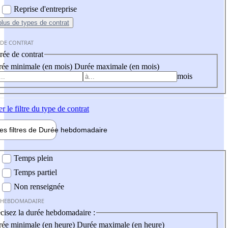
Reprise d'entreprise
plus
de types de contrat
 DE CONTRAT
ée de contrat
ée minimale (en mois)
Durée maximale (en mois)
mois
er
le filtre du type de contrat
les filtres de
Durée hebdo
madaire
 hebdomadaire
Temps plein
Temps partiel
Non renseignée
 HEBDOMADAIRE
cisez la durée hebdomadaire :
ée minimale (en heure)
Durée maximale (en heure)