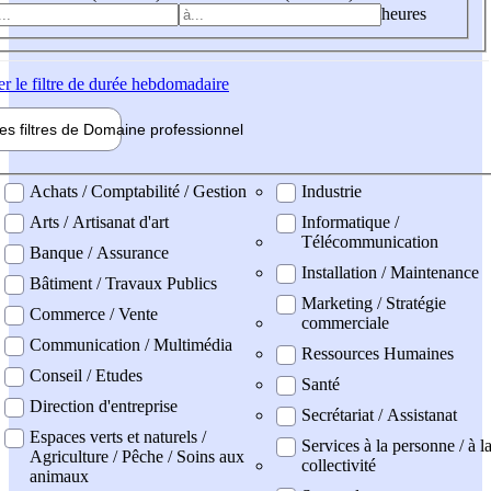
heures
er
le filtre de durée hebdomadaire
les filtres de
Domaine pro
fessionnel
ne professionel
Achats / Comptabilité / Gestion
Industrie
Arts / Artisanat d'art
Informatique /
Télécommunication
Banque / Assurance
Installation / Maintenance
Bâtiment / Travaux Publics
Marketing / Stratégie
Commerce / Vente
commerciale
Communication / Multimédia
Ressources Humaines
Conseil / Etudes
Santé
Direction d'entreprise
Secrétariat / Assistanat
Espaces verts et naturels /
Services à la personne / à l
Agriculture / Pêche / Soins aux
collectivité
animaux