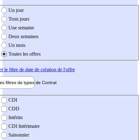
e création de l'offre
Un jour
Trois jours
Une semaine
Deux semaines
Un mois
Toutes les offres
er
le filtre de date de création de l'offre
les filtres de types de
Contrat
de contrat
CDI
CDD
Intérim
CDI Intérimaire
Saisonnier