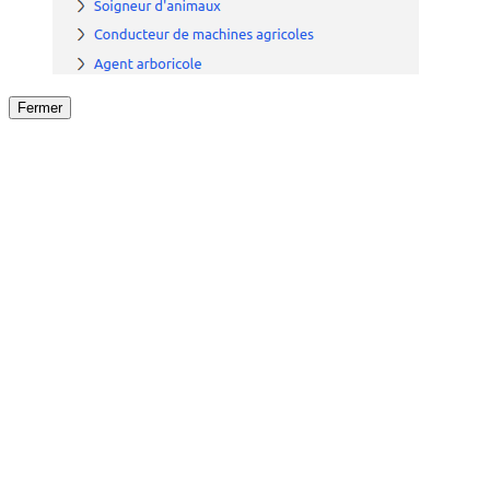
Fermer
Fermer
le détail de l'offre
/
Offre
sur
Offre précéden