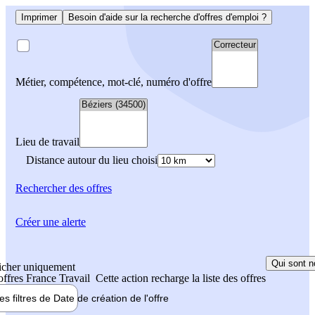
Imprimer
Besoin d'aide sur la recherche d'offres d'emploi ?
Métier, compétence, mot-clé, numéro d'offre
Lieu de travail
Distance autour du lieu choisi
Rechercher
des offres
Créer une alerte
Qui sont n
icher uniquement
 offres France Travail
Cette action recharge la liste des offres
les filtres de
Date de création
de l'offre