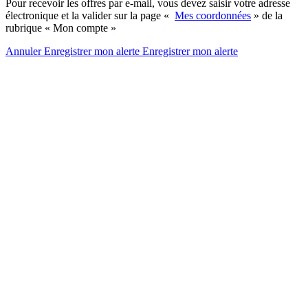
Pour recevoir les offres par e-mail, vous devez saisir votre adresse
électronique et la valider sur la page «
Mes coordonnées
» de la
rubrique « Mon compte »
Annuler
Enregistrer mon alerte
Enregistrer
mon alerte