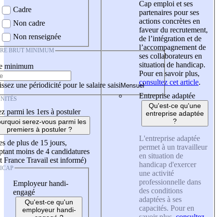
Cap emploi et ses
Cadre
partenaires pour ses
actions concrètes en
Non cadre
faveur du recrutement,
Non renseignée
de l’intégration et de
l’accompagnement de
IRE BRUT MINIMUM
ses collaborateurs en
situation de handicap.
re minimum
Pour en savoir plus,
consultez cet article
.
ssez une périodicité pour le salaire saisi
Entreprise adaptée
NITÉS
Qu'est-ce qu'une
z parmi les 1ers à postuler
entreprise adaptée
?
urquoi serez-vous parmi les
premiers à postuler ?
L'entreprise adaptée
es de plus de 15 jours,
permet à un travailleur
tant moins de 4 candidatures
en situation de
t France Travail est informé)
handicap d'exercer
ICAP
une activité
professionnelle dans
Employeur handi-
des conditions
engagé
adaptées à ses
Qu'est-ce qu'un
capacités. Pour en
employeur handi-
savoir plus,
consultez