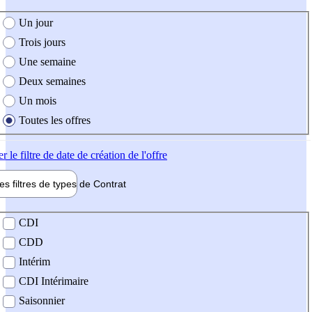
e création de l'offre
Un jour
Trois jours
Une semaine
Deux semaines
Un mois
Toutes les offres
er
le filtre de date de création de l'offre
les filtres de types de
Contrat
de contrat
CDI
CDD
Intérim
CDI Intérimaire
Saisonnier