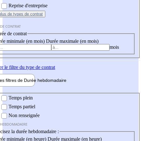
Reprise d'entreprise
plus
de types de contrat
 DE CONTRAT
ée de contrat
ée minimale (en mois)
Durée maximale (en mois)
mois
er
le filtre du type de contrat
les filtres de
Durée hebdo
madaire
 hebdomadaire
Temps plein
Temps partiel
Non renseignée
 HEBDOMADAIRE
cisez la durée hebdomadaire :
ée minimale (en heure)
Durée maximale (en heure)