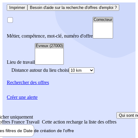
Imprimer
Besoin d'aide sur la recherche d'offres d'emploi ?
Métier, compétence, mot-clé, numéro d'offre
Lieu de travail
Distance autour du lieu choisi
Rechercher
des offres
Créer une alerte
Qui sont n
icher uniquement
 offres France Travail
Cette action recharge la liste des offres
les filtres de
Date de création
de l'offre