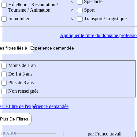
Spectacle
Hôtellerie - Restauration /
Tourisme / Animation
Sport
Immobilier
Transport / Logistique
Appliquer
le filtre du domaine professi
es filtres liés à l'
Expérience
demandée
ience demandée
Moins de 1 an
De 1 à 3 ans
Plus de 3 ans
Non renseignée
er
le filtre de l'expérience demandée
Plus De
Filtres
IFICATION
par France travail,