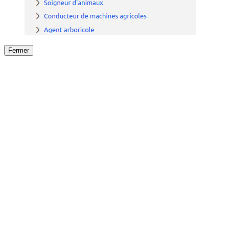
Fermer
Fermer
le détail de l'offre
/
Offre
sur
Offre précéden