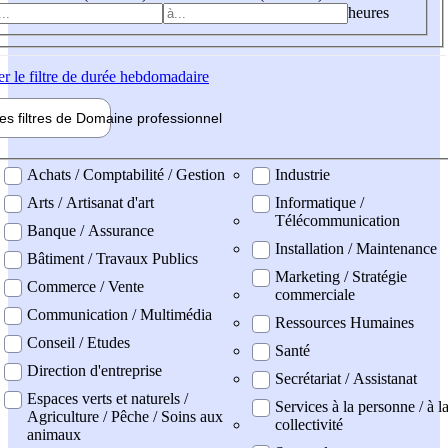
heures
er
le filtre de durée hebdomadaire
les filtres de
Domaine pro
fessionnel
ne professionel
Achats / Comptabilité / Gestion
Industrie
Arts / Artisanat d'art
Informatique /
Télécommunication
Banque / Assurance
Installation / Maintenance
Bâtiment / Travaux Publics
Marketing / Stratégie
Commerce / Vente
commerciale
Communication / Multimédia
Ressources Humaines
Conseil / Etudes
Santé
Direction d'entreprise
Secrétariat / Assistanat
Espaces verts et naturels /
Services à la personne / à l
Agriculture / Pêche / Soins aux
collectivité
animaux