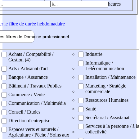
heures
er
le filtre de durée hebdomadaire
les filtres de
Domaine pro
fessionnel
ne professionel
Achats / Comptabilité /
Industrie
Gestion (4)
Informatique /
Arts / Artisanat d'art
Télécommunication
Banque / Assurance
Installation / Maintenance
Bâtiment / Travaux Publics
Marketing / Stratégie
commerciale
Commerce / Vente
Ressources Humaines
Communication / Multimédia
Santé
Conseil / Etudes
Secrétariat / Assistanat
Direction d'entreprise
Services à la personne / à l
Espaces verts et naturels /
collectivité
Agriculture / Pêche / Soins aux