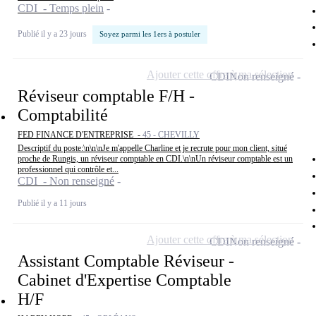
CDI - Temps plein
Publié il y a 23 jours
Soyez parmi les 1ers à postuler
Ajouter cette offre à ma sélection
CDI
Non renseigné
Réviseur comptable F/H -
Comptabilité
FED FINANCE D'ENTREPRISE -
45 - CHEVILLY
Descriptif du poste:\n\n\nJe m'appelle Charline et je recrute pour mon client, situé
proche de Rungis, un réviseur comptable en CDI.\n\nUn réviseur comptable est un
professionnel qui contrôle et...
CDI - Non renseigné
Publié il y a 11 jours
Ajouter cette offre à ma sélection
CDI
Non renseigné
Assistant Comptable Réviseur -
Cabinet d'Expertise Comptable
H/F