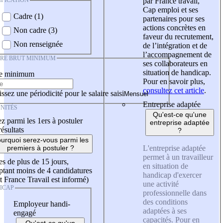
IFICATION
par France travail,
Cap emploi et ses
Cadre (1)
partenaires pour ses
actions concrètes en
Non cadre (3)
faveur du recrutement,
Non renseignée
de l’intégration et de
l’accompagnement de
IRE BRUT MINIMUM
ses collaborateurs en
situation de handicap.
re minimum
Pour en savoir plus,
consultez cet article
.
ssez une périodicité pour le salaire saisi
Entreprise adaptée
NITÉS
Qu'est-ce qu'une
z parmi les 1ers à postuler
entreprise adaptée
résultats
?
urquoi serez-vous parmi les
L'entreprise adaptée
premiers à postuler ?
permet à un travailleur
es de plus de 15 jours,
en situation de
tant moins de 4 candidatures
handicap d'exercer
t France Travail est informé)
une activité
ICAP
professionnelle dans
des conditions
Employeur handi-
adaptées à ses
engagé
capacités. Pour en
Qu'est-ce qu'un