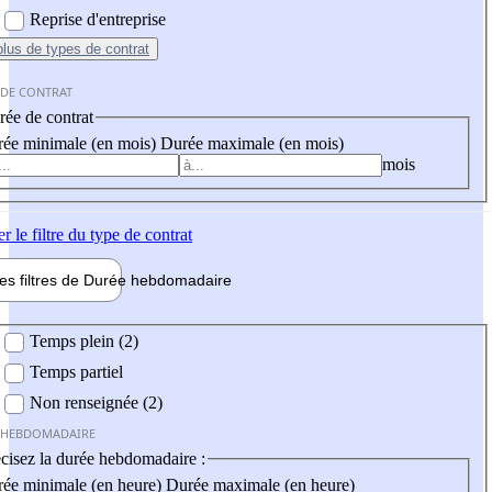
Reprise d'entreprise
plus
de types de contrat
 DE CONTRAT
ée de contrat
ée minimale (en mois)
Durée maximale (en mois)
mois
er
le filtre du type de contrat
les filtres de
Durée hebdo
madaire
 hebdomadaire
Temps plein (2)
Temps partiel
Non renseignée (2)
 HEBDOMADAIRE
cisez la durée hebdomadaire :
ée minimale (en heure)
Durée maximale (en heure)