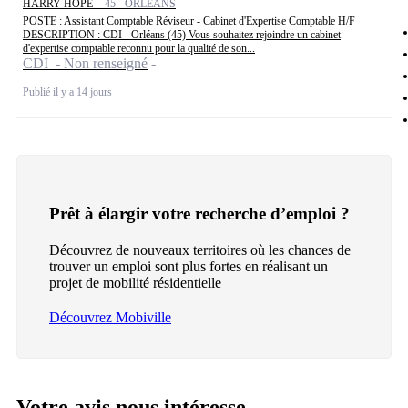
HARRY HOPE -
45 - ORLÉANS
POSTE : Assistant Comptable Réviseur - Cabinet d'Expertise Comptable H/F
DESCRIPTION : CDI - Orléans (45) Vous souhaitez rejoindre un cabinet
d'expertise comptable reconnu pour la qualité de son...
CDI - Non renseigné
Publié il y a 14 jours
Prêt à élargir votre recherche d’emploi ?
Découvrez de nouveaux territoires où les chances de
trouver un emploi sont plus fortes en réalisant un
projet de mobilité résidentielle
Découvrez Mobiville
Votre avis nous intéresse