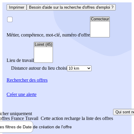
Imprimer
Besoin d'aide sur la recherche d'offres d'emploi ?
Métier, compétence, mot-clé, numéro d'offre
Lieu de travail
Distance autour du lieu choisi
Rechercher
des offres
Créer une alerte
Qui sont n
icher uniquement
 offres France Travail
Cette action recharge la liste des offres
les filtres de
Date de création
de l'offre