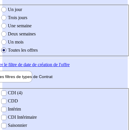
e création de l'offre
Un jour
Trois jours
Une semaine
Deux semaines
Un mois
Toutes les offres
er
le filtre de date de création de l'offre
les filtres de types de
Contrat
de contrat
CDI (4)
CDD
Intérim
CDI Intérimaire
Saisonnier