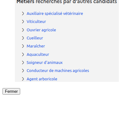
Fermer
Fermer
le détail de l'offre
/
Offre
sur
Offre précéden