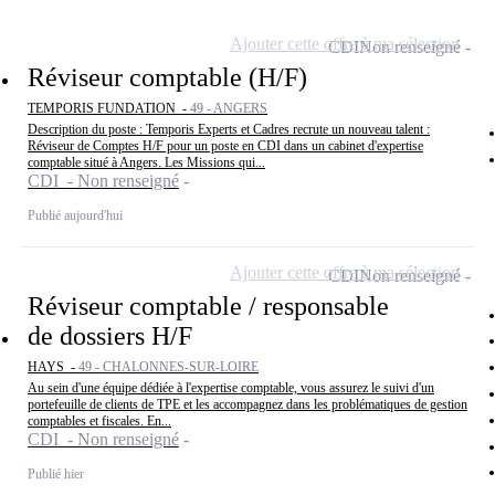
Ajouter cette offre à ma sélection
CDI
Non renseigné
Réviseur comptable (H/F)
TEMPORIS FUNDATION -
49 - ANGERS
Description du poste : Temporis Experts et Cadres recrute un nouveau talent :
Réviseur de Comptes H/F pour un poste en CDI dans un cabinet d'expertise
comptable situé à Angers. Les Missions qui...
CDI - Non renseigné
Publié aujourd'hui
Ajouter cette offre à ma sélection
CDI
Non renseigné
Réviseur comptable / responsable
de dossiers H/F
HAYS -
49 - CHALONNES-SUR-LOIRE
Au sein d'une équipe dédiée à l'expertise comptable, vous assurez le suivi d'un
portefeuille de clients de TPE et les accompagnez dans les problématiques de gestion
comptables et fiscales. En...
CDI - Non renseigné
Publié hier