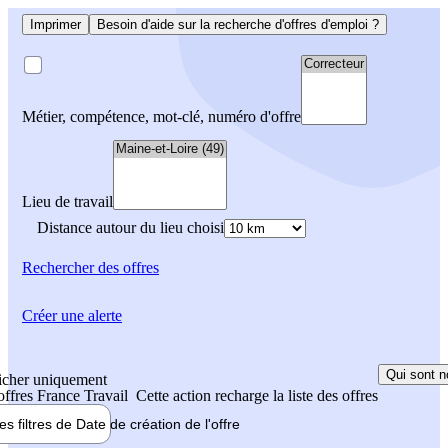
Imprimer
Besoin d'aide sur la recherche d'offres d'emploi ?
Métier, compétence, mot-clé, numéro d'offre
Lieu de travail
Distance autour du lieu choisi
Rechercher
des offres
Créer une alerte
Qui sont n
icher uniquement
 offres France Travail
Cette action recharge la liste des offres
les filtres de
Date de création
de l'offre