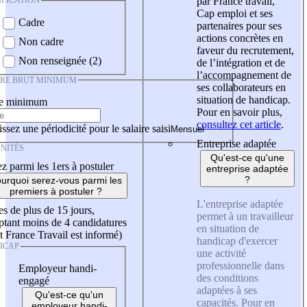
IFICATION
par France travail,
Cap emploi et ses
Cadre
partenaires pour ses
actions concrètes en
Non cadre
faveur du recrutement,
Non renseignée (2)
de l’intégration et de
l’accompagnement de
IRE BRUT MINIMUM
ses collaborateurs en
situation de handicap.
re minimum
Pour en savoir plus,
consultez cet article
.
ssez une périodicité pour le salaire saisi
Entreprise adaptée
NITÉS
Qu'est-ce qu'une
z parmi les 1ers à postuler
entreprise adaptée
?
urquoi serez-vous parmi les
premiers à postuler ?
L'entreprise adaptée
es de plus de 15 jours,
permet à un travailleur
tant moins de 4 candidatures
en situation de
t France Travail est informé)
handicap d'exercer
ICAP
une activité
professionnelle dans
Employeur handi-
des conditions
engagé
adaptées à ses
Qu'est-ce qu'un
capacités. Pour en
employeur handi-