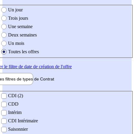
e création de l'offre
Un jour
Trois jours
Une semaine
Deux semaines
Un mois
Toutes les offres
er
le filtre de date de création de l'offre
les filtres de types de
Contrat
de contrat
CDI (2)
CDD
Intérim
CDI Intérimaire
Saisonnier