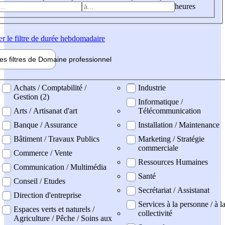
heures
er
le filtre de durée hebdomadaire
les filtres de
Domaine pro
fessionnel
ne professionel
Achats / Comptabilité /
Industrie
Gestion (2)
Informatique /
Arts / Artisanat d'art
Télécommunication
Banque / Assurance
Installation / Maintenance
Bâtiment / Travaux Publics
Marketing / Stratégie
commerciale
Commerce / Vente
Ressources Humaines
Communication / Multimédia
Santé
Conseil / Etudes
Secrétariat / Assistanat
Direction d'entreprise
Services à la personne / à l
Espaces verts et naturels /
collectivité
Agriculture / Pêche / Soins aux