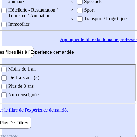
animaux
Spectacle
Hôtellerie - Restauration /
Sport
Tourisme / Animation
Transport / Logistique
Immobilier
Appliquer
le filtre du domaine professi
es filtres liés à l'
Expérience
demandée
ience demandée
Moins de 1 an
De 1 à 3 ans (2)
Plus de 3 ans
Non renseignée
er
le filtre de l'expérience demandée
Plus De
Filtres