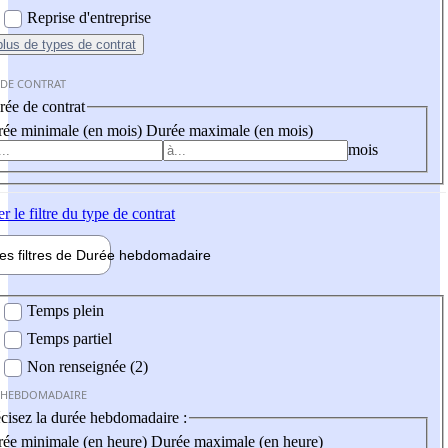
Reprise d'entreprise
plus
de types de contrat
 DE CONTRAT
ée de contrat
ée minimale (en mois)
Durée maximale (en mois)
mois
er
le filtre du type de contrat
les filtres de
Durée hebdo
madaire
 hebdomadaire
Temps plein
Temps partiel
Non renseignée (2)
 HEBDOMADAIRE
cisez la durée hebdomadaire :
ée minimale (en heure)
Durée maximale (en heure)