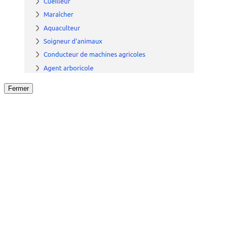
Fermer
Fermer
le détail de l'offre
/
Offre
sur
Offre précéden