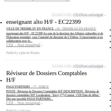
Ajouter cette offre à ma sélection
CDI
Non renseigné
enseignant alto H/F - EC22399
VILLE DE TREMBLAY EN FRANCE -
93 - TREMBLAY-EN-FRANCE
enseignant alto H/F - EC22399 Au sein de la direction des Affaires culturelles et de
l'Éducation populaire, sous l’autorité du directeur de L’Odéon / Conservatoire et en
collaboration avec le...
CDI - Non renseigné
Publié il y a plus de 30 jours
Ajouter cette offre à ma sélection
CDI
Non renseigné
Réviseur de Dossiers Comptables
H/F
PAGO PARTNERS -
77 - TORCY
POSTE : Réviseur de Dossiers Comptables H/F DESCRIPTION : Réviseur de
dossiers comptables H/F Localisation : Torcy (77) Contrat : CDI Date de début :
Dès que possible PAGO PARTNERS...
CDI - Non renseigné
Publié il y a 16 jours