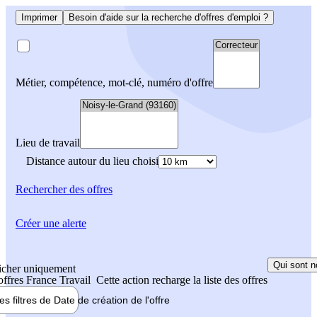
Imprimer
Besoin d'aide sur la recherche d'offres d'emploi ?
Métier, compétence, mot-clé, numéro d'offre
Lieu de travail
Distance autour du lieu choisi
Rechercher
des offres
Créer une alerte
Qui sont n
icher uniquement
 offres France Travail
Cette action recharge la liste des offres
les filtres de
Date de création
de l'offre