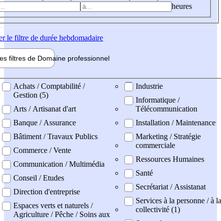
heures
er
le filtre de durée hebdomadaire
les filtres de
Domaine pro
fessionnel
ne professionel
Achats / Comptabilité /
Industrie
Gestion (5)
Informatique /
Arts / Artisanat d'art
Télécommunication
Banque / Assurance
Installation / Maintenance
Bâtiment / Travaux Publics
Marketing / Stratégie
commerciale
Commerce / Vente
Ressources Humaines
Communication / Multimédia
Santé
Conseil / Etudes
Secrétariat / Assistanat
Direction d'entreprise
Services à la personne / à l
Espaces verts et naturels /
collectivité (1)
Agriculture / Pêche / Soins aux