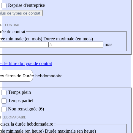
Reprise d'entreprise
plus
de types de contrat
 DE CONTRAT
ée de contrat
ée minimale (en mois)
Durée maximale (en mois)
mois
er
le filtre du type de contrat
les filtres de
Durée hebdo
madaire
 hebdomadaire
Temps plein
Temps partiel
Non renseignée (6)
 HEBDOMADAIRE
cisez la durée hebdomadaire :
ée minimale (en heure)
Durée maximale (en heure)