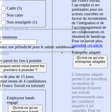
IFICATION
par France travail,
Cap emploi et ses
Cadre (5)
partenaires pour ses
actions concrètes en
Non cadre
faveur du recrutement,
Non renseignée (1)
de l’intégration et de
l’accompagnement de
IRE BRUT MINIMUM
ses collaborateurs en
situation de handicap.
re minimum
Pour en savoir plus,
consultez cet article
.
ssez une périodicité pour le salaire saisi
Entreprise adaptée
NITÉS
Qu'est-ce qu'une
z parmi les 1ers à postuler
entreprise adaptée
?
urquoi serez-vous parmi les
premiers à postuler ?
L'entreprise adaptée
es de plus de 15 jours,
permet à un travailleur
tant moins de 4 candidatures
en situation de
t France Travail est informé)
handicap d'exercer
ICAP
une activité
professionnelle dans
Employeur handi-
des conditions
engagé
adaptées à ses
Qu'est-ce qu'un
capacités. Pour en
employeur handi-