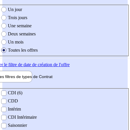
e création de l'offre
Un jour
Trois jours
Une semaine
Deux semaines
Un mois
Toutes les offres
er
le filtre de date de création de l'offre
les filtres de types de
Contrat
de contrat
CDI (6)
CDD
Intérim
CDI Intérimaire
Saisonnier