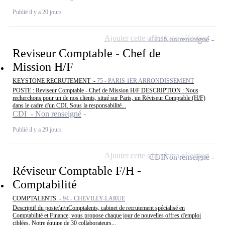
Publié il y a 20 jours
Ajouter cette offre à ma sélection
CDI
Non renseigné
Reviseur Comptable - Chef de
Mission H/F
KEYSTONE RECRUTEMENT -
75 - PARIS 1ER ARRONDISSEMENT
POSTE : Reviseur Comptable - Chef de Mission H/F DESCRIPTION : Nous
recherchons pour un de nos clients, situé sur Paris, un Réviseur Comptable (H/F)
dans le cadre d'un CDI. Sous la responsabilité...
CDI - Non renseigné
Publié il y a 29 jours
Ajouter cette offre à ma sélection
CDI
Non renseigné
Réviseur Comptable F/H -
Comptabilité
COMPTALENTS -
94 - CHEVILLY-LARUE
Descriptif du poste:\n\nComptalents, cabinet de recrutement spécialisé en
Comptabilité et Finance, vous propose chaque jour de nouvelles offres d'emploi
ciblées. Notre équipe de 30 collaborateurs...