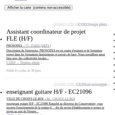
Afficher la carte
(contenu non-accessible)
Ajouter cette offre à ma sélection
CDD
Temps plein
Assistant coordinateur de projet
FLE (H/F)
PROSODIA -
75 - PARIS (DEPT.)
Description de l'entreprise: PROSODIA est un centre d'examen et de formation
expert dans les formations linguistiques et savoirs de base. Nous travaillons aussi
bien avec des collectivités locales...
CDD - Temps plein
Publié il y a plus de 30 jours
Ajouter cette offre à ma sélection
CDI
Non renseigné
enseignant guitare H/F - EC21096
VILLE DE CHOISY-LE-ROI -
94 - CHOISY-LE-ROI
enseignant guitare H/F - EC21096 Rattaché au directeur du Conservatoire, vous
assurez l'enseignement de la guitare d ... dre du projet d'établissement et portez ce
projet au sein de l'équipe...