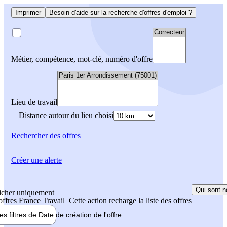
Imprimer
Besoin d'aide sur la recherche d'offres d'emploi ?
Métier, compétence, mot-clé, numéro d'offre
Lieu de travail
Distance autour du lieu choisi
Rechercher
des offres
Créer une alerte
Qui sont n
icher uniquement
 offres France Travail
Cette action recharge la liste des offres
les filtres de
Date de création
de l'offre