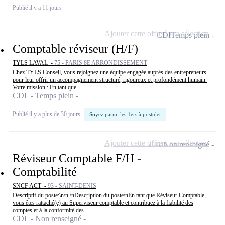
Publié il y a 11 jours
Ajouter cette offre à ma sélection
CDI
Temps plein
Comptable réviseur (H/F)
TYLS LAVAL -
75 - PARIS 8E ARRONDISSEMENT
Chez TYLS Conseil, vous rejoignez une équipe engagée auprès des entrepreneurs
pour leur offrir un accompagnement structuré, rigoureux et profondément humain.
Votre mission : En tant que...
CDI - Temps plein
Publié il y a plus de 30 jours
Soyez parmi les 1ers à postuler
Ajouter cette offre à ma sélection
CDI
Non renseigné
Réviseur Comptable F/H -
Comptabilité
SNCF ACT -
93 - SAINT-DENIS
Descriptif du poste:\n\n \nDescription du poste\nEn tant que Réviseur Comptable,
vous êtes rattaché(e) au Superviseur comptable et contribuez à la fiabilité des
comptes et à la conformité des...
CDI - Non renseigné