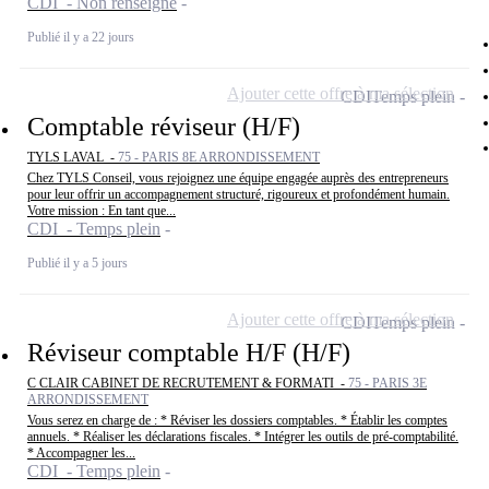
CDI - Non renseigné
Publié il y a 22 jours
Ajouter cette offre à ma sélection
CDI
Temps plein
Comptable réviseur (H/F)
TYLS LAVAL -
75 - PARIS 8E ARRONDISSEMENT
Chez TYLS Conseil, vous rejoignez une équipe engagée auprès des entrepreneurs
pour leur offrir un accompagnement structuré, rigoureux et profondément humain.
Votre mission : En tant que...
CDI - Temps plein
Publié il y a 5 jours
Ajouter cette offre à ma sélection
CDI
Temps plein
Réviseur comptable H/F (H/F)
C CLAIR CABINET DE RECRUTEMENT & FORMATI -
75 - PARIS 3E
ARRONDISSEMENT
Vous serez en charge de : * Réviser les dossiers comptables. * Établir les comptes
annuels. * Réaliser les déclarations fiscales. * Intégrer les outils de pré-comptabilité.
* Accompagner les...
CDI - Temps plein