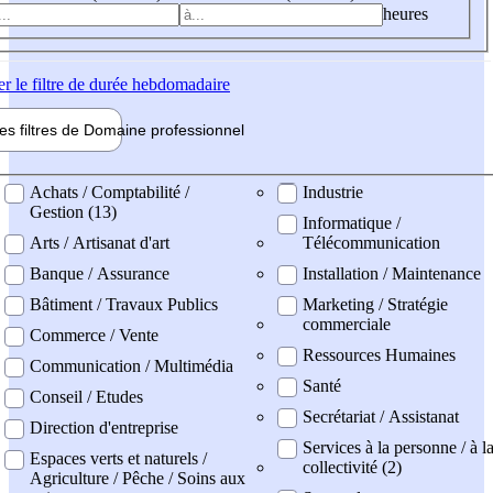
heures
er
le filtre de durée hebdomadaire
les filtres de
Domaine pro
fessionnel
ne professionel
Achats / Comptabilité /
Industrie
Gestion (13)
Informatique /
Arts / Artisanat d'art
Télécommunication
Banque / Assurance
Installation / Maintenance
Bâtiment / Travaux Publics
Marketing / Stratégie
commerciale
Commerce / Vente
Ressources Humaines
Communication / Multimédia
Santé
Conseil / Etudes
Secrétariat / Assistanat
Direction d'entreprise
Services à la personne / à l
Espaces verts et naturels /
collectivité (2)
Agriculture / Pêche / Soins aux