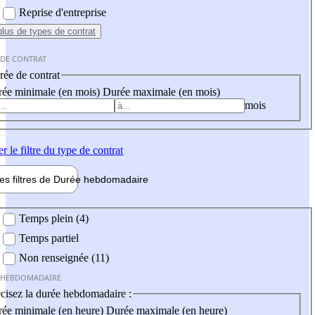
Reprise d'entreprise
plus
de types de contrat
 DE CONTRAT
ée de contrat
ée minimale (en mois)
Durée maximale (en mois)
mois
er
le filtre du type de contrat
les filtres de
Durée hebdo
madaire
 hebdomadaire
Temps plein (4)
Temps partiel
Non renseignée (11)
 HEBDOMADAIRE
cisez la durée hebdomadaire :
ée minimale (en heure)
Durée maximale (en heure)