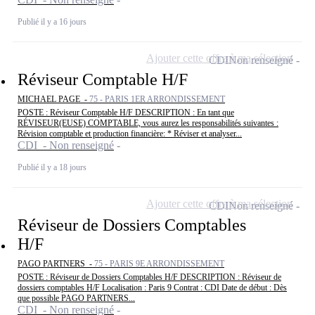
Publié il y a 16 jours
Ajouter cette offre à ma sélection
CDI
Non renseigné
Réviseur Comptable H/F
MICHAEL PAGE -
75 - PARIS 1ER ARRONDISSEMENT
POSTE : Réviseur Comptable H/F DESCRIPTION : En tant que
RÉVISEUR(EUSE) COMPTABLE, vous aurez les responsabilités suivantes :
Révision comptable et production financière: * Réviser et analyser...
CDI - Non renseigné
Publié il y a 18 jours
Ajouter cette offre à ma sélection
CDI
Non renseigné
Réviseur de Dossiers Comptables
H/F
PAGO PARTNERS -
75 - PARIS 9E ARRONDISSEMENT
POSTE : Réviseur de Dossiers Comptables H/F DESCRIPTION : Réviseur de
dossiers comptables H/F Localisation : Paris 9 Contrat : CDI Date de début : Dès
que possible PAGO PARTNERS...
CDI - Non renseigné