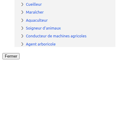
Fermer
Fermer
le détail de l'offre
/
Offre
sur
Offre précéden