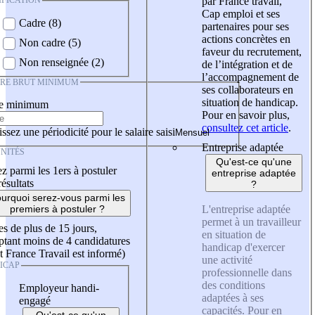
IFICATION
par France travail,
Cap emploi et ses
Cadre (8)
partenaires pour ses
actions concrètes en
Non cadre (5)
faveur du recrutement,
Non renseignée (2)
de l’intégration et de
l’accompagnement de
IRE BRUT MINIMUM
ses collaborateurs en
situation de handicap.
re minimum
Pour en savoir plus,
consultez cet article
.
ssez une périodicité pour le salaire saisi
Entreprise adaptée
NITÉS
Qu'est-ce qu'une
z parmi les 1ers à postuler
entreprise adaptée
résultats
?
urquoi serez-vous parmi les
L'entreprise adaptée
premiers à postuler ?
permet à un travailleur
es de plus de 15 jours,
en situation de
tant moins de 4 candidatures
handicap d'exercer
t France Travail est informé)
une activité
ICAP
professionnelle dans
des conditions
Employeur handi-
adaptées à ses
engagé
capacités. Pour en
Qu'est-ce qu'un