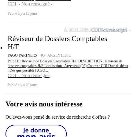
CDI - Non renseigné
Publié il y a 13 jours
Ajouter cette offre à ma sélection
CDI
Non renseigné
Réviseur de Dossiers Comptables
H/F
PAGO PARTNERS -
95 - ARGENTEUIL
POSTE : Réviseur de Dossiers Comptables H/F DESCRIPTION : Réviseur de
dossiers comptables H/F Localisation : Argenteuil (95) Contrat : CDI Date de début
: Dès que possible PAGO...
CDI - Non renseigné
Publié il y a 20 jours
Votre avis nous intéresse
Qu'avez-vous pensé du service de recherche d'offres ?