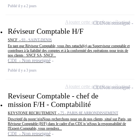
Publié il y a 2 jours
Ajouter cette offre à ma sélection
CDI
Non renseigné
Réviseur Comptable H/F
SNCF -
93 - SAINT-DENIS
En tant que Réviseur Comptable, vous êtes rattaché(e) au Superviseur comptable et
contribuez à la fiabilité des comptes et à la conformité des opérations pour trois de
nos clients : SNCF SA, SNCF...
CDI - Non renseigné
Publié il y a 3 jours
Ajouter cette offre à ma sélection
CDI
Non renseigné
Reviseur Comptable - chef de
mission F/H - Comptabilité
KEYSTONE RECRUTEMENT -
75 - PARIS 8E ARRONDISSEMENT
Descriptif du poste:\n\nNous recherchons pour un de nos clients, situé sur Paris, un
Réviseur Comptable (H/F) dans le cadre d'un CDI.\n \nSous la responsabilité de
l'Expert-Comptable, vous prendrez...
CDI - Non renseigné