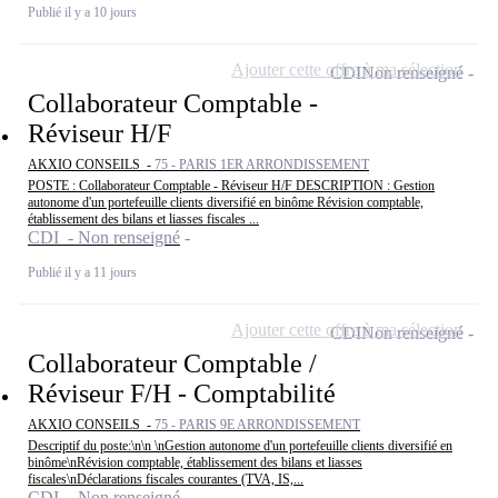
Publié il y a 10 jours
Ajouter cette offre à ma sélection
CDI
Non renseigné
Collaborateur Comptable -
Réviseur H/F
AKXIO CONSEILS -
75 - PARIS 1ER ARRONDISSEMENT
POSTE : Collaborateur Comptable - Réviseur H/F DESCRIPTION : Gestion
autonome d'un portefeuille clients diversifié en binôme Révision comptable,
établissement des bilans et liasses fiscales ...
CDI - Non renseigné
Publié il y a 11 jours
Ajouter cette offre à ma sélection
CDI
Non renseigné
Collaborateur Comptable /
Réviseur F/H - Comptabilité
AKXIO CONSEILS -
75 - PARIS 9E ARRONDISSEMENT
Descriptif du poste:\n\n \nGestion autonome d'un portefeuille clients diversifié en
binôme\nRévision comptable, établissement des bilans et liasses
fiscales\nDéclarations fiscales courantes (TVA, IS,...
CDI - Non renseigné