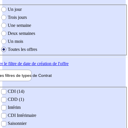
e création de l'offre
Un jour
Trois jours
Une semaine
Deux semaines
Un mois
Toutes les offres
er
le filtre de date de création de l'offre
les filtres de types de
Contrat
de contrat
CDI (14)
CDD (1)
Intérim
CDI Intérimaire
Saisonnier