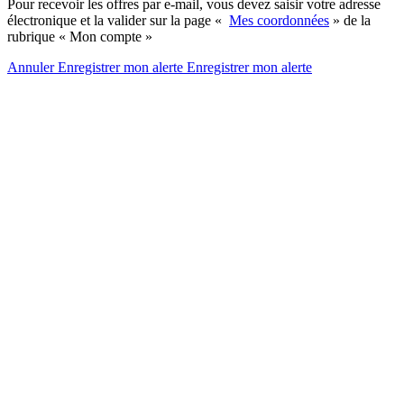
Pour recevoir les offres par e-mail, vous devez saisir votre adresse
électronique et la valider sur la page «
Mes coordonnées
» de la
rubrique « Mon compte »
Annuler
Enregistrer mon alerte
Enregistrer
mon alerte