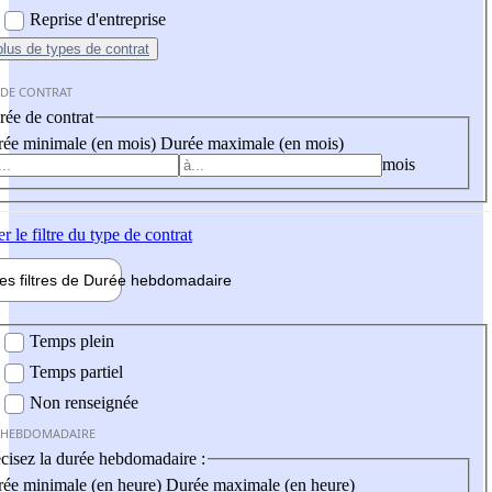
Reprise d'entreprise
plus
de types de contrat
 DE CONTRAT
ée de contrat
ée minimale (en mois)
Durée maximale (en mois)
mois
er
le filtre du type de contrat
les filtres de
Durée hebdo
madaire
 hebdomadaire
Temps plein
Temps partiel
Non renseignée
 HEBDOMADAIRE
cisez la durée hebdomadaire :
ée minimale (en heure)
Durée maximale (en heure)