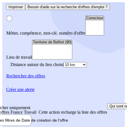
Imprimer
Besoin d'aide sur la recherche d'offres d'emploi ?
Métier, compétence, mot-clé, numéro d'offre
Lieu de travail
Distance autour du lieu choisi
Rechercher
des offres
Créer une alerte
Qui sont n
icher uniquement
 offres France Travail
Cette action recharge la liste des offres
les filtres de
Date de création
de l'offre