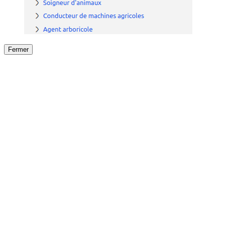
Fermer
Fermer
le détail de l'offre
/
Offre
sur
Offre précéden