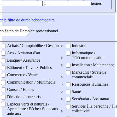
heures
er
le filtre de durée hebdomadaire
les filtres de
Domaine pro
fessionnel
ne professionel
Achats / Comptabilité / Gestion
Industrie
Arts / Artisanat d'art
Informatique /
Télécommunication
Banque / Assurance
Installation / Maintenance
Bâtiment / Travaux Publics
Marketing / Stratégie
Commerce / Vente
commerciale
Communication / Multimédia
Ressources Humaines
Conseil / Etudes
Santé
Direction d'entreprise
Secrétariat / Assistanat
Espaces verts et naturels /
Services à la personne / à l
Agriculture / Pêche / Soins aux
collectivité
animaux