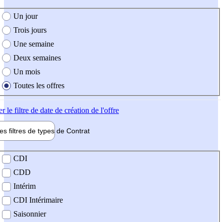
e création de l'offre
Un jour
Trois jours
Une semaine
Deux semaines
Un mois
Toutes les offres
er
le filtre de date de création de l'offre
les filtres de types de
Contrat
de contrat
CDI
CDD
Intérim
CDI Intérimaire
Saisonnier