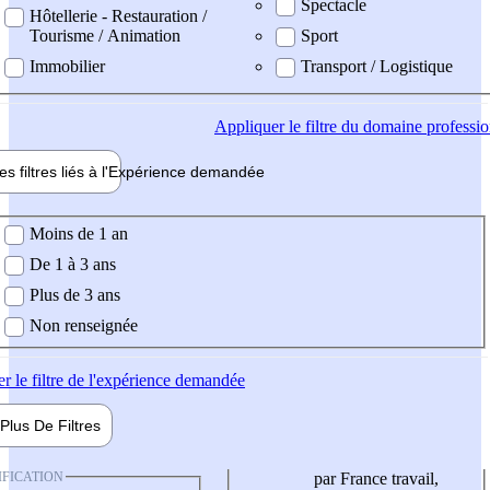
Spectacle
Hôtellerie - Restauration /
Tourisme / Animation
Sport
Immobilier
Transport / Logistique
Appliquer
le filtre du domaine professi
es filtres liés à l'
Expérience
demandée
ience demandée
Moins de 1 an
De 1 à 3 ans
Plus de 3 ans
Non renseignée
er
le filtre de l'expérience demandée
Plus De
Filtres
IFICATION
par France travail,