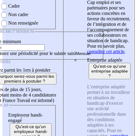
Cap emploi et ses
Cadre
partenaires pour ses
actions concrètes en
Non cadre
faveur du recrutement,
Non renseignée
de l’intégration et de
l’accompagnement de
IRE BRUT MINIMUM
ses collaborateurs en
situation de handicap.
re minimum
Pour en savoir plus,
consultez cet article
.
ssez une périodicité pour le salaire saisi
Entreprise adaptée
NITÉS
Qu'est-ce qu'une
z parmi les 1ers à postuler
entreprise adaptée
?
urquoi serez-vous parmi les
premiers à postuler ?
L'entreprise adaptée
es de plus de 15 jours,
permet à un travailleur
tant moins de 4 candidatures
en situation de
t France Travail est informé)
handicap d'exercer
ICAP
une activité
professionnelle dans
Employeur handi-
des conditions
engagé
adaptées à ses
Qu'est-ce qu'un
capacités. Pour en
employeur handi-
savoir plus,
consultez