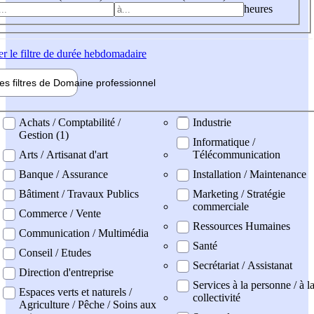
heures
er
le filtre de durée hebdomadaire
les filtres de
Domaine pro
fessionnel
ne professionel
Achats / Comptabilité /
Industrie
Gestion (1)
Informatique /
Arts / Artisanat d'art
Télécommunication
Banque / Assurance
Installation / Maintenance
Bâtiment / Travaux Publics
Marketing / Stratégie
commerciale
Commerce / Vente
Ressources Humaines
Communication / Multimédia
Santé
Conseil / Etudes
Secrétariat / Assistanat
Direction d'entreprise
Services à la personne / à l
Espaces verts et naturels /
collectivité
Agriculture / Pêche / Soins aux