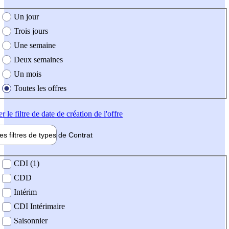
e création de l'offre
Un jour
Trois jours
Une semaine
Deux semaines
Un mois
Toutes les offres
er
le filtre de date de création de l'offre
les filtres de types de
Contrat
de contrat
CDI (1)
CDD
Intérim
CDI Intérimaire
Saisonnier