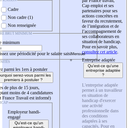
IFICATION
par France travail,
Cap emploi et ses
Cadre
partenaires pour ses
actions concrètes en
Non cadre (1)
faveur du recrutement,
Non renseignée
de l’intégration et de
l’accompagnement de
IRE BRUT MINIMUM
ses collaborateurs en
situation de handicap.
re minimum
Pour en savoir plus,
consultez cet article
.
ssez une périodicité pour le salaire saisi
Entreprise adaptée
NITÉS
Qu'est-ce qu'une
z parmi les 1ers à postuler
entreprise adaptée
?
urquoi serez-vous parmi les
premiers à postuler ?
L'entreprise adaptée
es de plus de 15 jours,
permet à un travailleur
tant moins de 4 candidatures
en situation de
t France Travail est informé)
handicap d'exercer
ICAP
une activité
professionnelle dans
Employeur handi-
des conditions
engagé
adaptées à ses
Qu'est-ce qu'un
capacités. Pour en
employeur handi-