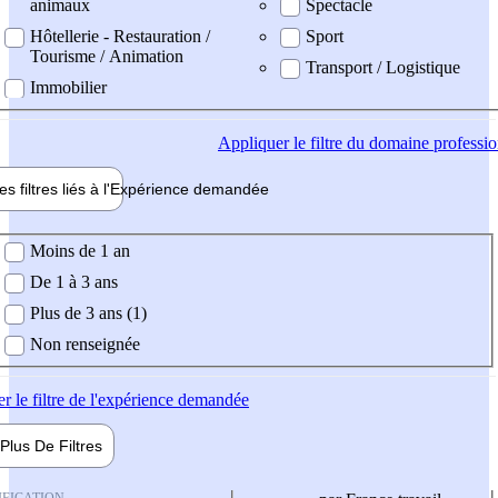
animaux
Spectacle
Hôtellerie - Restauration /
Sport
Tourisme / Animation
Transport / Logistique
Immobilier
Appliquer
le filtre du domaine professi
es filtres liés à l'
Expérience
demandée
ience demandée
Moins de 1 an
De 1 à 3 ans
Plus de 3 ans (1)
Non renseignée
er
le filtre de l'expérience demandée
Plus De
Filtres