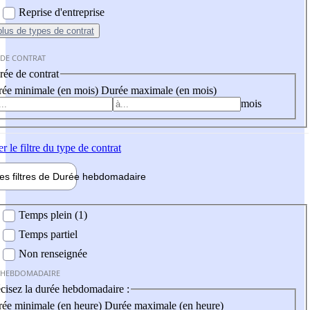
Reprise d'entreprise
plus
de types de contrat
 DE CONTRAT
ée de contrat
ée minimale (en mois)
Durée maximale (en mois)
mois
er
le filtre du type de contrat
les filtres de
Durée hebdo
madaire
 hebdomadaire
Temps plein (1)
Temps partiel
Non renseignée
 HEBDOMADAIRE
cisez la durée hebdomadaire :
ée minimale (en heure)
Durée maximale (en heure)