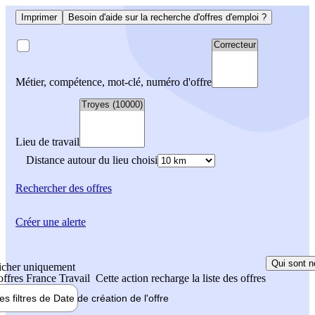
Imprimer
Besoin d'aide sur la recherche d'offres d'emploi ?
Métier, compétence, mot-clé, numéro d'offre
Lieu de travail
Distance autour du lieu choisi
Rechercher
des offres
Créer une alerte
Qui sont n
icher uniquement
 offres France Travail
Cette action recharge la liste des offres
les filtres de
Date de création
de l'offre