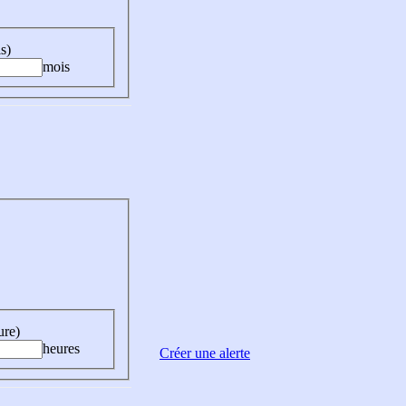
s)
mois
ure)
heures
Créer une alerte