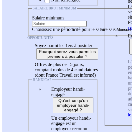
de
l
SALAIRE BRUT MINIMUM
se
si
Salaire minimum
Po
co
Choisissez une périodicité pour le salaire saisi
En
OPPORTUNITÉS
Soyez parmi les 1ers à postuler
Pourquoi serez-vous parmi les
premiers à postuler ?
L'
Offres de plus de 15 jours,
pe
comptant moins de 4 candidatures
en
(dont France Travail est informé)
ha
HANDICAP
un
pr
Employeur handi-
de
engagé
ad
Qu'est-ce qu'un
ca
employeur handi-
sa
engagé ?
le
Un employeur handi-
engagé est un
employeur reconnu