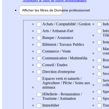
Appliquer
le filtre de durée hebdomadaire
Afficher les filtres de
Domaine pro
fessionnel
Domaine professionel
Achats / Comptabilité / Gestion
Indu
Arts / Artisanat d'art
Info
Tél
Banque / Assurance
Inst
Bâtiment / Travaux Publics
Mark
Commerce / Vente
com
Communication / Multimédia
Res
Conseil / Etudes
San
Direction d'entreprise
Secr
Espaces verts et naturels /
Serv
Agriculture / Pêche / Soins aux
coll
animaux
Spe
Hôtellerie - Restauration /
Tourisme / Animation
Spo
Immobilier
Tran