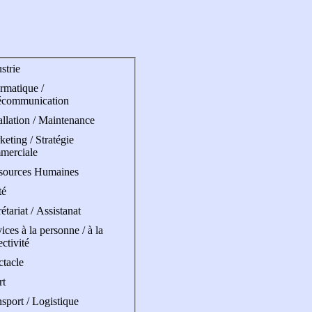
strie
rmatique /
écommunication
allation / Maintenance
eting / Stratégie
merciale
sources Humaines
té
étariat / Assistanat
ices à la personne / à la
ectivité
ctacle
rt
sport / Logistique