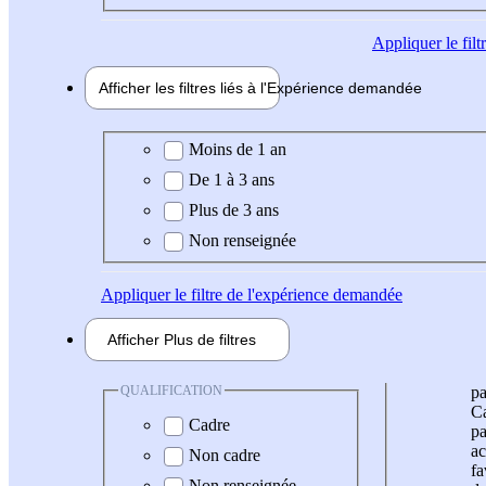
Appliquer
le fil
Afficher les filtres liés à l'
Expérience
demandée
Expérience demandée
Moins de 1 an
De 1 à 3 ans
Plus de 3 ans
Non renseignée
Appliquer
le filtre de l'expérience demandée
Afficher
Plus de
filtres
QUALIFICATION
pa
Ca
Cadre
pa
ac
Non cadre
fa
Non renseignée