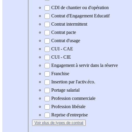
CDI de chantier ou d'opération
Contrat d'Engagement Educatif
Contrat intermittent
Contrat pacte
Contrat d'usage
CUI - CAE
CUI - CIE
Engagement à servir dans la réserve
Franchise
Insertion par l'activ.éco.
Portage salarial
Profession commerciale
Profession libérale
Reprise d'entreprise
Voir plus
de types de contrat