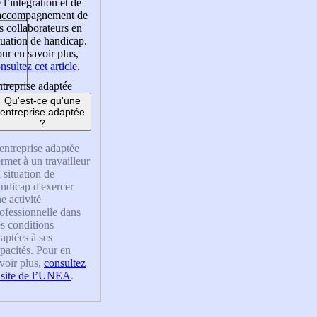
 l’intégration et de
’accompagnement de
s collaborateurs en
tuation de handicap.
ur en savoir plus,
nsultez cet article
.
treprise adaptée
Qu'est-ce qu'une
entreprise adaptée
?
entreprise adaptée
rmet à un travailleur
 situation de
ndicap d'exercer
e activité
ofessionnelle dans
s conditions
aptées à ses
pacités. Pour en
voir plus,
consultez
 site de l’UNEA
.