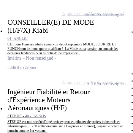
Ajouter cette offre à ma sélection
Intérim
Non renseigné
CONSEILLER(E) DE MODE
(H/F/X) Kiabi
64 - ANGLET
CDI pour l'univers adulte à pourvoir début septembre MODE, SOURIRE ET
PUNCHsont les mots qui te qualifient !- La Mode est ta passion, tu connais les
dernières tendances !-Tu es riche d'une expérience...
Intérim - Non renseigné
Publié il y a 29 jours
Ajouter cette offre à ma sélection
CDI
Non renseigné
Ingénieur Fiabilité et Retour
d'Expérience Moteurs
Aéronautiques (H/F)
STEP UP -
40 - TARNOS
STEP UP est une société d'ingénierie experte en pilotage de projets industriels et
informatiques (+ 250 collaborateurs sur 11 agences en France), plaçant le potentiel
humain comme 1er vecteur...