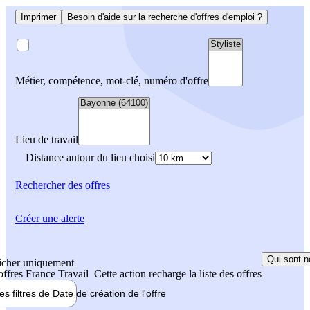
Imprimer
Besoin d'aide sur la recherche d'offres d'emploi ?
Métier, compétence, mot-clé, numéro d'offre
Lieu de travail
Distance autour du lieu choisi
Rechercher
des offres
Créer une alerte
Qui sont n
icher uniquement
 offres France Travail
Cette action recharge la liste des offres
les filtres de
Date de création
de l'offre