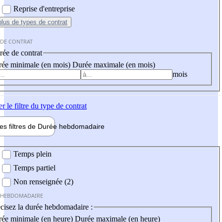
Reprise d'entreprise
plus
de types de contrat
 DE CONTRAT
ée de contrat
ée minimale (en mois)
Durée maximale (en mois)
mois
er
le filtre du type de contrat
les filtres de
Durée hebdo
madaire
 hebdomadaire
Temps plein
Temps partiel
Non renseignée (2)
 HEBDOMADAIRE
cisez la durée hebdomadaire :
ée minimale (en heure)
Durée maximale (en heure)