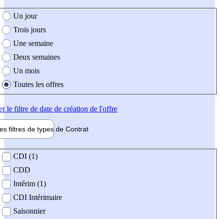
e création de l'offre
Un jour
Trois jours
Une semaine
Deux semaines
Un mois
Toutes les offres
er
le filtre de date de création de l'offre
les filtres de types de
Contrat
de contrat
CDI (1)
CDD
Intérim (1)
CDI Intérimaire
Saisonnier