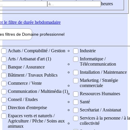
heures
er
le filtre de durée hebdomadaire
les filtres de
Domaine pro
fessionnel
ne professionel
Achats / Comptabilité / Gestion
Industrie
Arts / Artisanat d'art (1)
Informatique /
Télécommunication
Banque / Assurance
Installation / Maintenance
Bâtiment / Travaux Publics
Marketing / Stratégie
Commerce / Vente
commerciale
Communication / Multimédia (1)
Ressources Humaines
Conseil / Etudes
Santé
Direction d'entreprise
Secrétariat / Assistanat
Espaces verts et naturels /
Services à la personne / à l
Agriculture / Pêche / Soins aux
collectivité
animaux