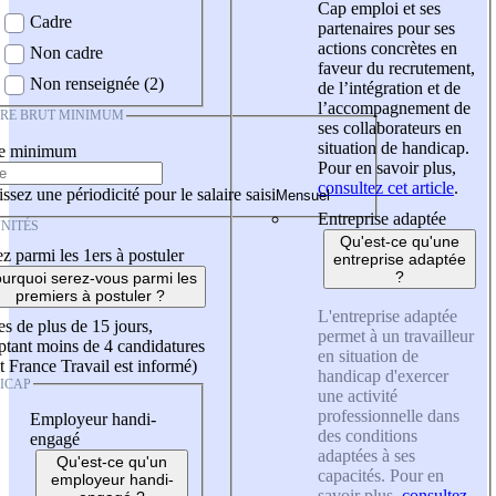
Cap emploi et ses
Cadre
partenaires pour ses
actions concrètes en
Non cadre
faveur du recrutement,
Non renseignée (2)
de l’intégration et de
l’accompagnement de
IRE BRUT MINIMUM
ses collaborateurs en
situation de handicap.
re minimum
Pour en savoir plus,
consultez cet article
.
ssez une périodicité pour le salaire saisi
Entreprise adaptée
NITÉS
Qu'est-ce qu'une
z parmi les 1ers à postuler
entreprise adaptée
?
urquoi serez-vous parmi les
premiers à postuler ?
L'entreprise adaptée
es de plus de 15 jours,
permet à un travailleur
tant moins de 4 candidatures
en situation de
t France Travail est informé)
handicap d'exercer
ICAP
une activité
professionnelle dans
Employeur handi-
des conditions
engagé
adaptées à ses
Qu'est-ce qu'un
capacités. Pour en
employeur handi-
savoir plus,
consultez