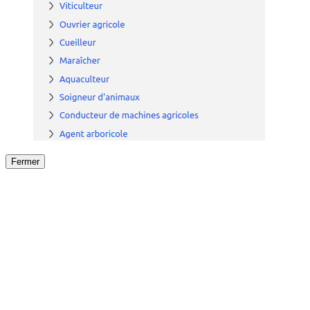
Fermer
Fermer
le détail de l'offre
/
Offre
sur
Offre précéden