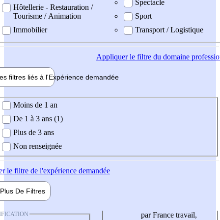
Spectacle
Hôtellerie - Restauration /
Tourisme / Animation
Sport
Immobilier
Transport / Logistique
Appliquer
le filtre du domaine professi
es filtres liés à l'
Expérience
demandée
ience demandée
Moins de 1 an
De 1 à 3 ans (1)
Plus de 3 ans
Non renseignée
er
le filtre de l'expérience demandée
Plus De
Filtres
IFICATION
par France travail,