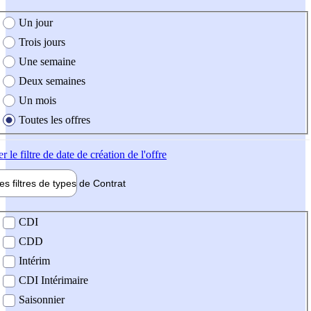
e création de l'offre
Un jour
Trois jours
Une semaine
Deux semaines
Un mois
Toutes les offres
er
le filtre de date de création de l'offre
les filtres de types de
Contrat
de contrat
CDI
CDD
Intérim
CDI Intérimaire
Saisonnier