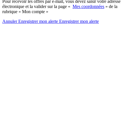
Pour recevoir les offres par e-mail, vous devez saisir votre adresse
électronique et la valider sur la page «
Mes coordonnées
» de la
rubrique « Mon compte »
Annuler
Enregistrer mon alerte
Enregistrer
mon alerte