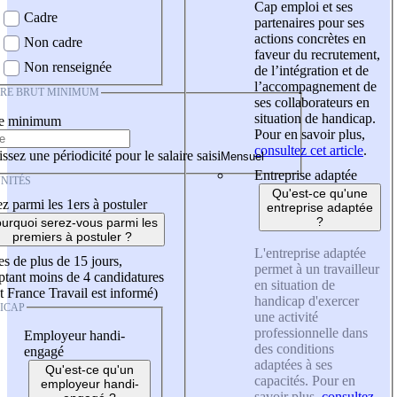
Cap emploi et ses
Cadre
partenaires pour ses
actions concrètes en
Non cadre
faveur du recrutement,
Non renseignée
de l’intégration et de
l’accompagnement de
IRE BRUT MINIMUM
ses collaborateurs en
situation de handicap.
re minimum
Pour en savoir plus,
consultez cet article
.
ssez une périodicité pour le salaire saisi
Entreprise adaptée
NITÉS
Qu'est-ce qu'une
z parmi les 1ers à postuler
entreprise adaptée
?
urquoi serez-vous parmi les
premiers à postuler ?
L'entreprise adaptée
es de plus de 15 jours,
permet à un travailleur
tant moins de 4 candidatures
en situation de
t France Travail est informé)
handicap d'exercer
ICAP
une activité
professionnelle dans
Employeur handi-
des conditions
engagé
adaptées à ses
Qu'est-ce qu'un
capacités. Pour en
employeur handi-
savoir plus,
consultez