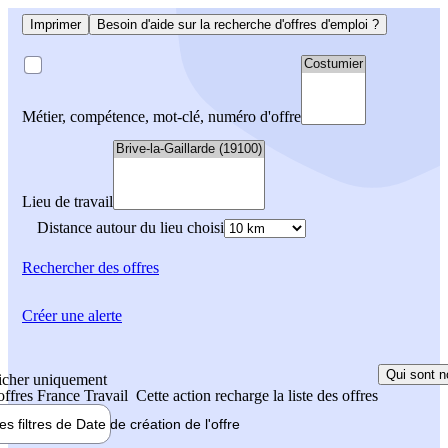
Imprimer
Besoin d'aide sur la recherche d'offres d'emploi ?
Métier, compétence, mot-clé, numéro d'offre
Lieu de travail
Distance autour du lieu choisi
Rechercher
des offres
Créer une alerte
Qui sont n
icher uniquement
 offres France Travail
Cette action recharge la liste des offres
les filtres de
Date de création
de l'offre