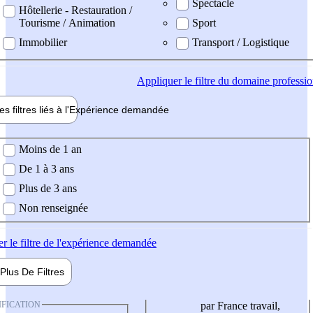
Spectacle
Hôtellerie - Restauration /
Tourisme / Animation
Sport
Immobilier
Transport / Logistique
Appliquer
le filtre du domaine professi
es filtres liés à l'
Expérience
demandée
ience demandée
Moins de 1 an
De 1 à 3 ans
Plus de 3 ans
Non renseignée
er
le filtre de l'expérience demandée
Plus De
Filtres
IFICATION
par France travail,