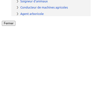
Fermer
Fermer
le détail de l'offre
/
Offre
sur
Offre précéden