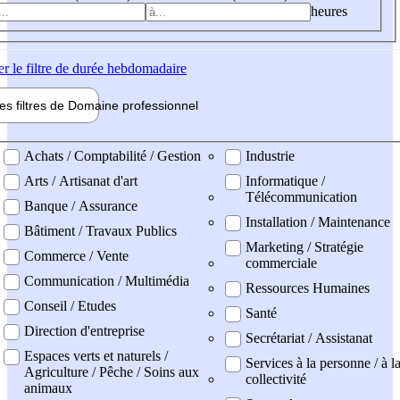
heures
er
le filtre de durée hebdomadaire
les filtres de
Domaine pro
fessionnel
ne professionel
Achats / Comptabilité / Gestion
Industrie
Arts / Artisanat d'art
Informatique /
Télécommunication
Banque / Assurance
Installation / Maintenance
Bâtiment / Travaux Publics
Marketing / Stratégie
Commerce / Vente
commerciale
Communication / Multimédia
Ressources Humaines
Conseil / Etudes
Santé
Direction d'entreprise
Secrétariat / Assistanat
Espaces verts et naturels /
Services à la personne / à l
Agriculture / Pêche / Soins aux
collectivité
animaux