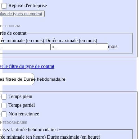
Reprise d'entreprise
plus
de types de contrat
 DE CONTRAT
ée de contrat
ée minimale (en mois)
Durée maximale (en mois)
mois
er
le filtre du type de contrat
les filtres de
Durée hebdo
madaire
 hebdomadaire
Temps plein
Temps partiel
Non renseignée
 HEBDOMADAIRE
cisez la durée hebdomadaire :
ée minimale (en heure)
Durée maximale (en heure)