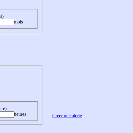
s)
mois
ure)
heures
Créer une alerte