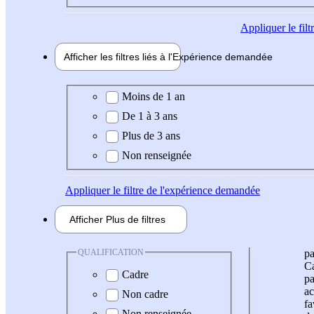
Appliquer
le fil
Afficher les filtres liés à l'
Expérience
demandée
Expérience demandée
Moins de 1 an
De 1 à 3 ans
Plus de 3 ans
Non renseignée
Appliquer
le filtre de l'expérience demandée
Afficher
Plus de
filtres
QUALIFICATION
pa
Ca
Cadre
pa
ac
Non cadre
fa
Non renseignée