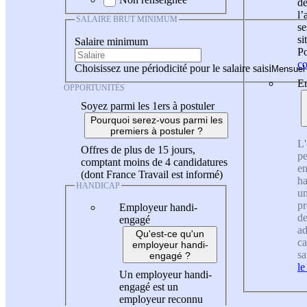
de
l
SALAIRE BRUT MINIMUM
se
si
Salaire minimum
Po
co
Choisissez une périodicité pour le salaire saisi
En
OPPORTUNITÉS
Soyez parmi les 1ers à postuler
Pourquoi serez-vous parmi les
premiers à postuler ?
L'
Offres de plus de 15 jours,
pe
comptant moins de 4 candidatures
en
(dont France Travail est informé)
ha
HANDICAP
un
pr
Employeur handi-
de
engagé
ad
Qu'est-ce qu'un
ca
employeur handi-
sa
engagé ?
le
Un employeur handi-
engagé est un
employeur reconnu