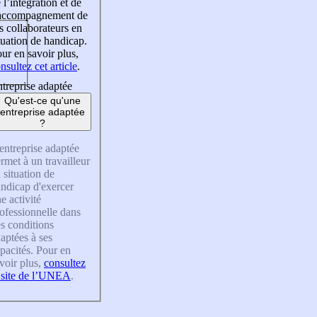
 l’intégration et de
’accompagnement de
s collaborateurs en
tuation de handicap.
ur en savoir plus,
nsultez cet article
.
treprise adaptée
Qu'est-ce qu'une
entreprise adaptée
?
entreprise adaptée
rmet à un travailleur
 situation de
ndicap d'exercer
e activité
ofessionnelle dans
s conditions
aptées à ses
pacités. Pour en
voir plus,
consultez
 site de l’UNEA
.