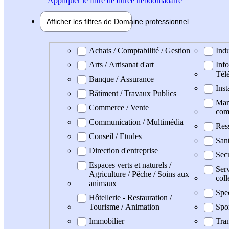
Appliquer
le filtre de durée hebdomadaire
Afficher les filtres de
Domaine pro
fessionnel
Domaine professionel
Achats / Comptabilité / Gestion
Indu
Arts / Artisanat d'art
Info
Tél
Banque / Assurance
Inst
Bâtiment / Travaux Publics
Mark
Commerce / Vente
com
Communication / Multimédia
Res
Conseil / Etudes
San
Direction d'entreprise
Secr
Espaces verts et naturels /
Serv
Agriculture / Pêche / Soins aux
coll
animaux
Spe
Hôtellerie - Restauration /
Tourisme / Animation
Spo
Immobilier
Tran