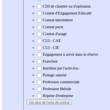
CDI de chantier ou d'opération
Contrat d'Engagement Educatif
Contrat intermittent
Contrat pacte
Contrat d'usage
CUI - CAE
CUI - CIE
Engagement à servir dans la réserve
Franchise
Insertion par l'activ.éco.
Portage salarial
Profession commerciale
Profession libérale
Reprise d'entreprise
Voir plus
de types de contrat