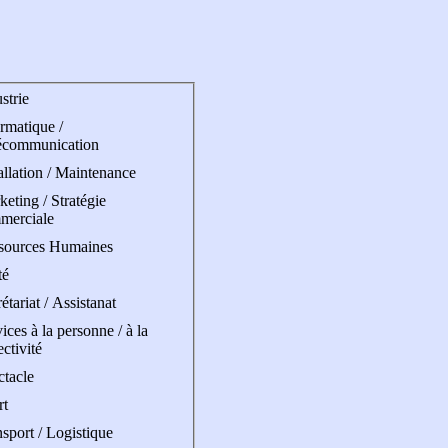
strie
rmatique /
écommunication
allation / Maintenance
eting / Stratégie
merciale
sources Humaines
té
étariat / Assistanat
ices à la personne / à la
ectivité
ctacle
rt
sport / Logistique