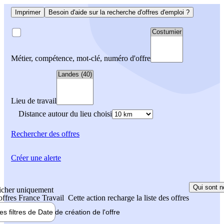
Imprimer
Besoin d'aide sur la recherche d'offres d'emploi ?
Métier, compétence, mot-clé, numéro d'offre
Lieu de travail
Distance autour du lieu choisi
Rechercher
des offres
Créer une alerte
Qui sont n
icher uniquement
 offres France Travail
Cette action recharge la liste des offres
les filtres de
Date de création
de l'offre