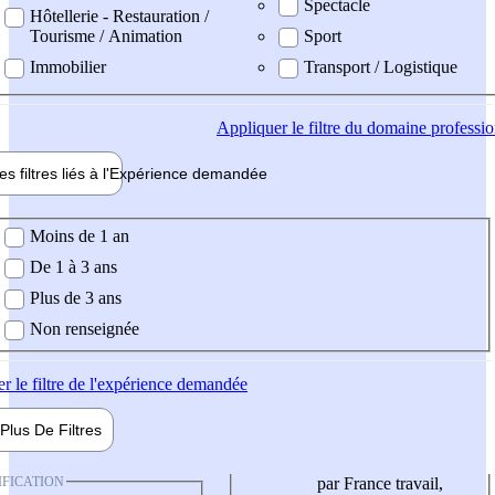
Spectacle
Hôtellerie - Restauration /
Tourisme / Animation
Sport
Immobilier
Transport / Logistique
Appliquer
le filtre du domaine professi
es filtres liés à l'
Expérience
demandée
ience demandée
Moins de 1 an
De 1 à 3 ans
Plus de 3 ans
Non renseignée
er
le filtre de l'expérience demandée
Plus De
Filtres
IFICATION
par France travail,