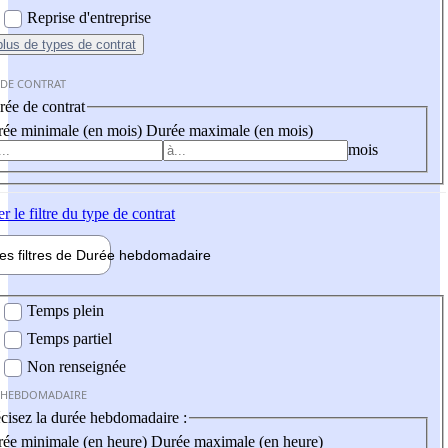
Reprise d'entreprise
plus
de types de contrat
 DE CONTRAT
ée de contrat
ée minimale (en mois)
Durée maximale (en mois)
mois
er
le filtre du type de contrat
les filtres de
Durée hebdo
madaire
 hebdomadaire
Temps plein
Temps partiel
Non renseignée
 HEBDOMADAIRE
cisez la durée hebdomadaire :
ée minimale (en heure)
Durée maximale (en heure)