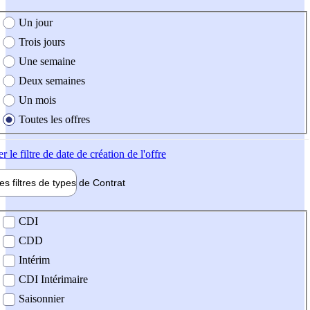
e création de l'offre
Un jour
Trois jours
Une semaine
Deux semaines
Un mois
Toutes les offres
er
le filtre de date de création de l'offre
les filtres de types de
Contrat
de contrat
CDI
CDD
Intérim
CDI Intérimaire
Saisonnier