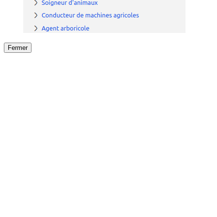
Fermer
Fermer
le détail de l'offre
/
Offre
sur
Offre précéden