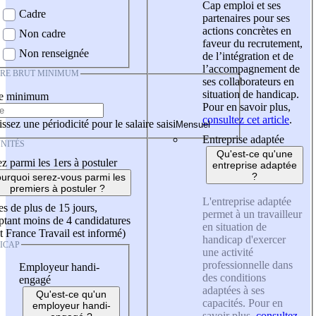
Cap emploi et ses
Cadre
partenaires pour ses
actions concrètes en
Non cadre
faveur du recrutement,
Non renseignée
de l’intégration et de
l’accompagnement de
IRE BRUT MINIMUM
ses collaborateurs en
situation de handicap.
re minimum
Pour en savoir plus,
consultez cet article
.
ssez une périodicité pour le salaire saisi
Entreprise adaptée
NITÉS
Qu'est-ce qu'une
z parmi les 1ers à postuler
entreprise adaptée
?
urquoi serez-vous parmi les
premiers à postuler ?
L'entreprise adaptée
es de plus de 15 jours,
permet à un travailleur
tant moins de 4 candidatures
en situation de
t France Travail est informé)
handicap d'exercer
ICAP
une activité
professionnelle dans
Employeur handi-
des conditions
engagé
adaptées à ses
Qu'est-ce qu'un
capacités. Pour en
employeur handi-
savoir plus,
consultez