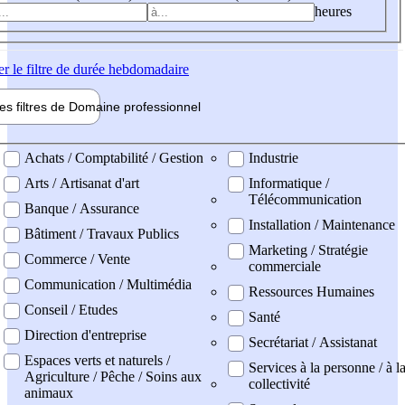
heures
er
le filtre de durée hebdomadaire
les filtres de
Domaine pro
fessionnel
ne professionel
Achats / Comptabilité / Gestion
Industrie
Arts / Artisanat d'art
Informatique /
Télécommunication
Banque / Assurance
Installation / Maintenance
Bâtiment / Travaux Publics
Marketing / Stratégie
Commerce / Vente
commerciale
Communication / Multimédia
Ressources Humaines
Conseil / Etudes
Santé
Direction d'entreprise
Secrétariat / Assistanat
Espaces verts et naturels /
Services à la personne / à l
Agriculture / Pêche / Soins aux
collectivité
animaux