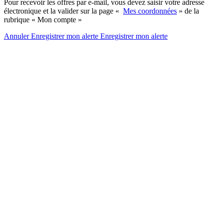
Pour recevoir les offres par e-mail, vous devez saisir votre adresse
électronique et la valider sur la page «
Mes coordonnées
» de la
rubrique « Mon compte »
Annuler
Enregistrer mon alerte
Enregistrer
mon alerte