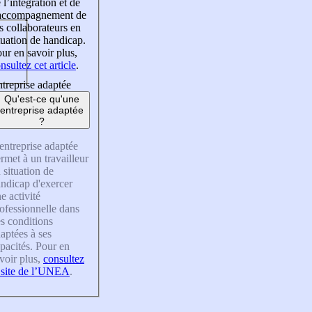
 l’intégration et de
’accompagnement de
s collaborateurs en
tuation de handicap.
ur en savoir plus,
nsultez cet article
.
treprise adaptée
Qu'est-ce qu'une
entreprise adaptée
?
entreprise adaptée
rmet à un travailleur
 situation de
ndicap d'exercer
e activité
ofessionnelle dans
s conditions
aptées à ses
pacités. Pour en
voir plus,
consultez
 site de l’UNEA
.