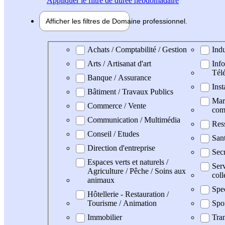
Appliquer
le filtre de durée hebdomadaire
Afficher les filtres de
Domaine pro
fessionnel
Domaine professionel
Achats / Comptabilité / Gestion
Indu
Arts / Artisanat d'art
Info
Tél
Banque / Assurance
Inst
Bâtiment / Travaux Publics
Mark
Commerce / Vente
com
Communication / Multimédia
Res
Conseil / Etudes
San
Direction d'entreprise
Secr
Espaces verts et naturels /
Serv
Agriculture / Pêche / Soins aux
coll
animaux
Spe
Hôtellerie - Restauration /
Tourisme / Animation
Spo
Immobilier
Tran