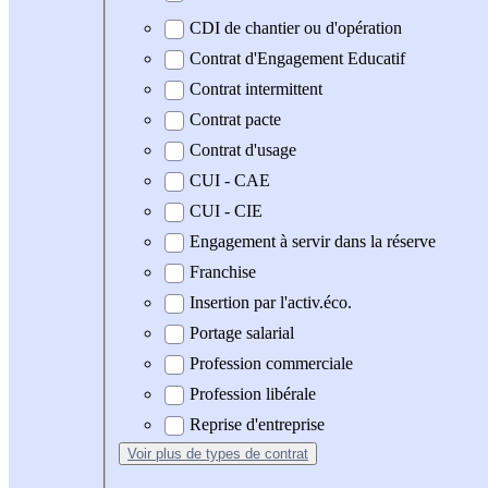
CDI de chantier ou d'opération
Contrat d'Engagement Educatif
Contrat intermittent
Contrat pacte
Contrat d'usage
CUI - CAE
CUI - CIE
Engagement à servir dans la réserve
Franchise
Insertion par l'activ.éco.
Portage salarial
Profession commerciale
Profession libérale
Reprise d'entreprise
Voir plus
de types de contrat