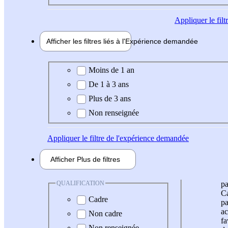
Appliquer
le fil
Afficher les filtres liés à l'
Expérience
demandée
Expérience demandée
Moins de 1 an
De 1 à 3 ans
Plus de 3 ans
Non renseignée
Appliquer
le filtre de l'expérience demandée
Afficher
Plus de
filtres
QUALIFICATION
pa
Ca
Cadre
pa
ac
Non cadre
fa
Non renseignée