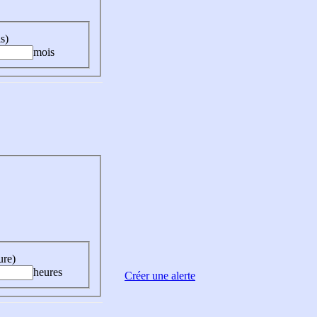
s)
mois
ure)
heures
Créer une alerte