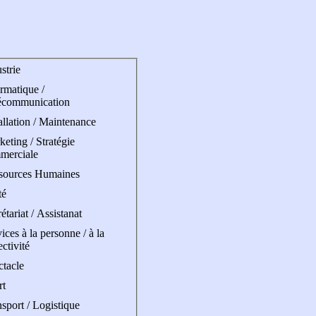
strie
rmatique /
écommunication
allation / Maintenance
eting / Stratégie
merciale
sources Humaines
té
étariat / Assistanat
ices à la personne / à la
ectivité
ctacle
rt
sport / Logistique