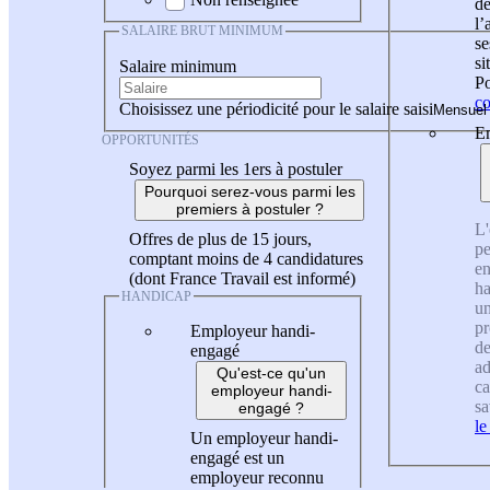
de
l
SALAIRE BRUT MINIMUM
se
si
Salaire minimum
Po
co
Choisissez une périodicité pour le salaire saisi
En
OPPORTUNITÉS
Soyez parmi les 1ers à postuler
Pourquoi serez-vous parmi les
premiers à postuler ?
L'
Offres de plus de 15 jours,
pe
comptant moins de 4 candidatures
en
(dont France Travail est informé)
ha
HANDICAP
un
pr
Employeur handi-
de
engagé
ad
Qu'est-ce qu'un
ca
employeur handi-
sa
engagé ?
le
Un employeur handi-
engagé est un
employeur reconnu