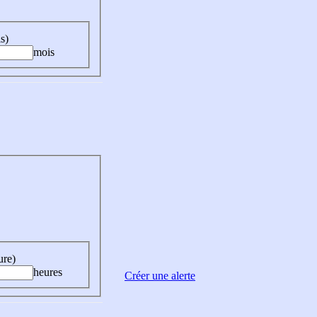
s)
mois
ure)
heures
Créer une alerte