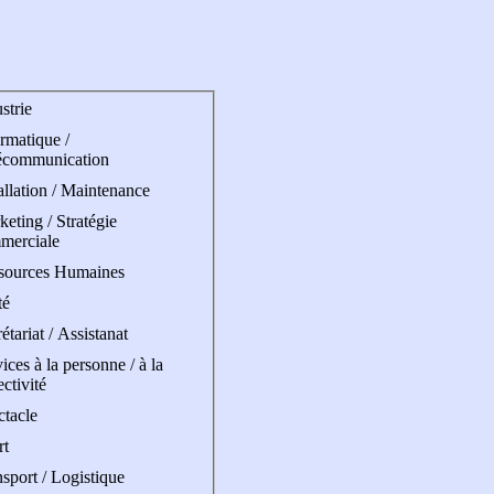
strie
rmatique /
écommunication
allation / Maintenance
eting / Stratégie
merciale
sources Humaines
té
étariat / Assistanat
ices à la personne / à la
ectivité
ctacle
rt
sport / Logistique