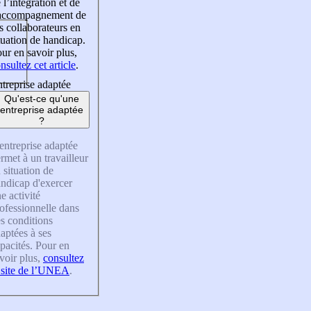
 l’intégration et de
’accompagnement de
s collaborateurs en
tuation de handicap.
ur en savoir plus,
nsultez cet article
.
treprise adaptée
Qu'est-ce qu'une
entreprise adaptée
?
entreprise adaptée
rmet à un travailleur
 situation de
ndicap d'exercer
e activité
ofessionnelle dans
s conditions
aptées à ses
pacités. Pour en
voir plus,
consultez
 site de l’UNEA
.