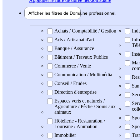
Appliquer
le filtre de durée hebdomadaire
Afficher les filtres de
Domaine pro
fessionnel
Domaine professionel
Achats / Comptabilité / Gestion
Indu
Arts / Artisanat d'art
Info
Tél
Banque / Assurance
Inst
Bâtiment / Travaux Publics
Mark
Commerce / Vente
com
Communication / Multimédia
Res
Conseil / Etudes
San
Direction d'entreprise
Secr
Espaces verts et naturels /
Serv
Agriculture / Pêche / Soins aux
coll
animaux
Spe
Hôtellerie - Restauration /
Tourisme / Animation
Spo
Immobilier
Tran