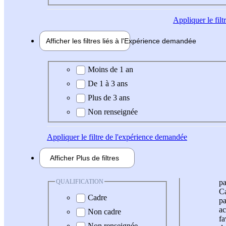
Appliquer
le fil
Afficher les filtres liés à l'
Expérience
demandée
Expérience demandée
Moins de 1 an
De 1 à 3 ans
Plus de 3 ans
Non renseignée
Appliquer
le filtre de l'expérience demandée
Afficher
Plus de
filtres
QUALIFICATION
pa
Ca
Cadre
pa
ac
Non cadre
fa
Non renseignée