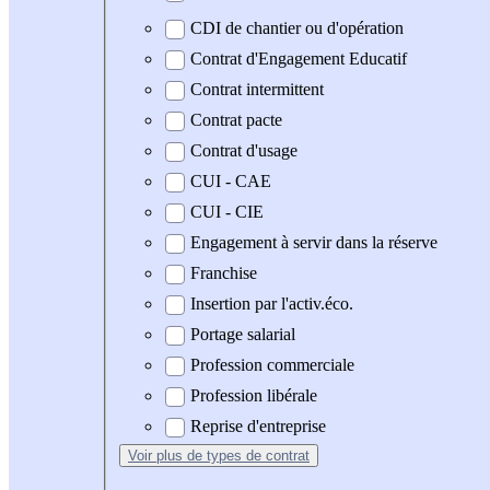
CDI de chantier ou d'opération
Contrat d'Engagement Educatif
Contrat intermittent
Contrat pacte
Contrat d'usage
CUI - CAE
CUI - CIE
Engagement à servir dans la réserve
Franchise
Insertion par l'activ.éco.
Portage salarial
Profession commerciale
Profession libérale
Reprise d'entreprise
Voir plus
de types de contrat