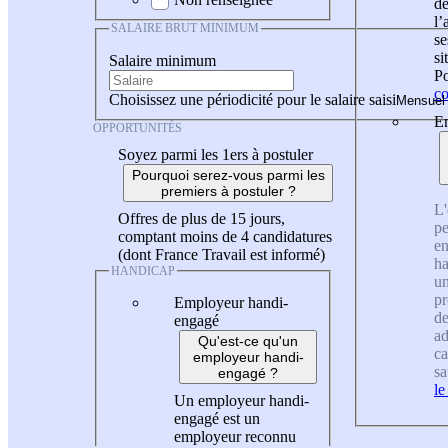
de
l
SALAIRE BRUT MINIMUM
se
si
Salaire minimum
Po
co
Choisissez une périodicité pour le salaire saisi
En
OPPORTUNITÉS
Soyez parmi les 1ers à postuler
Pourquoi serez-vous parmi les
premiers à postuler ?
L'
Offres de plus de 15 jours,
pe
comptant moins de 4 candidatures
en
(dont France Travail est informé)
ha
HANDICAP
un
pr
Employeur handi-
de
engagé
ad
Qu'est-ce qu'un
ca
employeur handi-
sa
engagé ?
le
Un employeur handi-
engagé est un
employeur reconnu