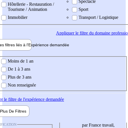
Spectacle
Hôtellerie - Restauration /
Tourisme / Animation
Sport
Immobilier
Transport / Logistique
Appliquer
le filtre du domaine professi
es filtres liés à l'
Expérience
demandée
ience demandée
Moins de 1 an
De 1 à 3 ans
Plus de 3 ans
Non renseignée
er
le filtre de l'expérience demandée
Plus De
Filtres
IFICATION
par France travail,