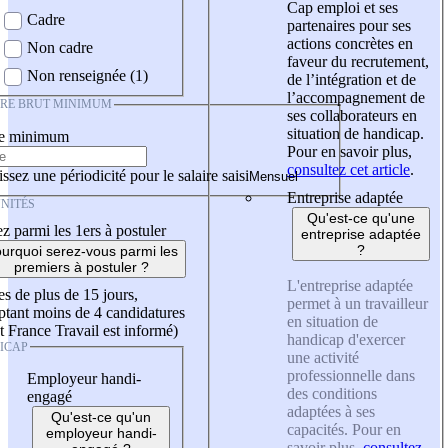
Cap emploi et ses
Cadre
partenaires pour ses
actions concrètes en
Non cadre
faveur du recrutement,
Non renseignée (1)
de l’intégration et de
l’accompagnement de
IRE BRUT MINIMUM
ses collaborateurs en
situation de handicap.
re minimum
Pour en savoir plus,
consultez cet article
.
ssez une périodicité pour le salaire saisi
Entreprise adaptée
NITÉS
Qu'est-ce qu'une
z parmi les 1ers à postuler
entreprise adaptée
?
urquoi serez-vous parmi les
premiers à postuler ?
L'entreprise adaptée
es de plus de 15 jours,
permet à un travailleur
tant moins de 4 candidatures
en situation de
t France Travail est informé)
handicap d'exercer
ICAP
une activité
professionnelle dans
Employeur handi-
des conditions
engagé
adaptées à ses
Qu'est-ce qu'un
capacités. Pour en
employeur handi-
savoir plus,
consultez