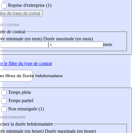
Reprise d'entreprise (1)
plus
de types de contrat
 DE CONTRAT
ée de contrat
ée minimale (en mois)
Durée maximale (en mois)
mois
er
le filtre du type de contrat
les filtres de
Durée hebdo
madaire
 hebdomadaire
Temps plein
Temps partiel
Non renseignée (1)
 HEBDOMADAIRE
cisez la durée hebdomadaire :
ée minimale (en heure)
Durée maximale (en heure)