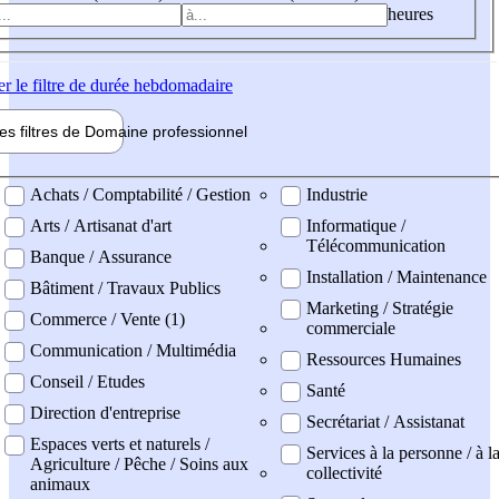
heures
er
le filtre de durée hebdomadaire
les filtres de
Domaine pro
fessionnel
ne professionel
Achats / Comptabilité / Gestion
Industrie
Arts / Artisanat d'art
Informatique /
Télécommunication
Banque / Assurance
Installation / Maintenance
Bâtiment / Travaux Publics
Marketing / Stratégie
Commerce / Vente (1)
commerciale
Communication / Multimédia
Ressources Humaines
Conseil / Etudes
Santé
Direction d'entreprise
Secrétariat / Assistanat
Espaces verts et naturels /
Services à la personne / à l
Agriculture / Pêche / Soins aux
collectivité
animaux