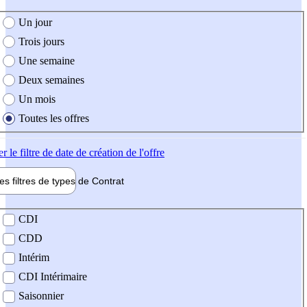
e création de l'offre
Un jour
Trois jours
Une semaine
Deux semaines
Un mois
Toutes les offres
er
le filtre de date de création de l'offre
les filtres de types de
Contrat
de contrat
CDI
CDD
Intérim
CDI Intérimaire
Saisonnier