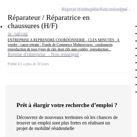
Ajouter cette offre à ma sélection
Reprise d'entreprise
Non renseigné
Réparateur / Réparatrice en
chaussures (H/F)
58 - NIÈVRE
ENTREPRISE A REPRENDRE COORDONNERIE - CLES MINUTES : A
vendre - cause retraite - Fonds de Commerce Multiservices : cordonnerie,
reproduction de tous types de clés dont clés auto codées, reproduction...
Reprise d'entreprise - Non renseigné
Publié il y a plus de 30 jours
Prêt à élargir votre recherche d’emploi ?
Découvrez de nouveaux territoires où les chances de
trouver un emploi sont plus fortes en réalisant un
projet de mobilité résidentielle