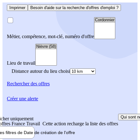
Imprimer
Besoin d'aide sur la recherche d'offres d'emploi ?
Métier, compétence, mot-clé, numéro d'offre
Lieu de travail
Distance autour du lieu choisi
Rechercher
des offres
Créer une alerte
Qui sont n
icher uniquement
 offres France Travail
Cette action recharge la liste des offres
les filtres de
Date de création
de l'offre