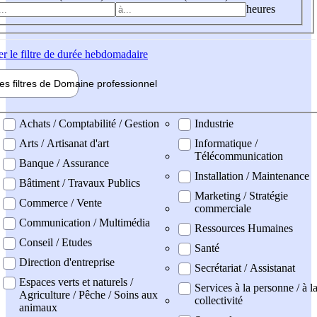
heures
er
le filtre de durée hebdomadaire
les filtres de
Domaine pro
fessionnel
ne professionel
Achats / Comptabilité / Gestion
Industrie
Arts / Artisanat d'art
Informatique /
Télécommunication
Banque / Assurance
Installation / Maintenance
Bâtiment / Travaux Publics
Marketing / Stratégie
Commerce / Vente
commerciale
Communication / Multimédia
Ressources Humaines
Conseil / Etudes
Santé
Direction d'entreprise
Secrétariat / Assistanat
Espaces verts et naturels /
Services à la personne / à l
Agriculture / Pêche / Soins aux
collectivité
animaux