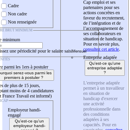
Cap emploi et ses
Cadre
partenaires pour ses
actions concrètes en
Non cadre
faveur du recrutement,
Non renseignée
de l’intégration et de
l’accompagnement de
IRE BRUT MINIMUM
ses collaborateurs en
situation de handicap.
re minimum
Pour en savoir plus,
consultez cet article
.
ssez une périodicité pour le salaire saisi
Entreprise adaptée
NITÉS
Qu'est-ce qu'une
z parmi les 1ers à postuler
entreprise adaptée
?
urquoi serez-vous parmi les
premiers à postuler ?
L'entreprise adaptée
es de plus de 15 jours,
permet à un travailleur
tant moins de 4 candidatures
en situation de
t France Travail est informé)
handicap d'exercer
ICAP
une activité
professionnelle dans
Employeur handi-
des conditions
engagé
adaptées à ses
Qu'est-ce qu'un
capacités. Pour en
employeur handi-
savoir plus,
consultez