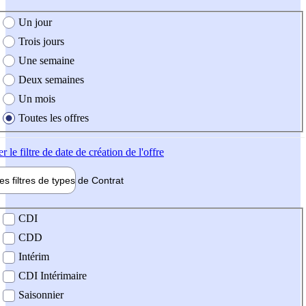
e création de l'offre
Un jour
Trois jours
Une semaine
Deux semaines
Un mois
Toutes les offres
er
le filtre de date de création de l'offre
les filtres de types de
Contrat
de contrat
CDI
CDD
Intérim
CDI Intérimaire
Saisonnier