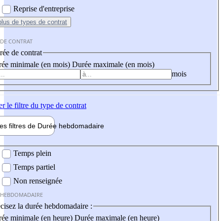
Reprise d'entreprise
plus
de types de contrat
 DE CONTRAT
ée de contrat
ée minimale (en mois)
Durée maximale (en mois)
mois
er
le filtre du type de contrat
les filtres de
Durée hebdo
madaire
 hebdomadaire
Temps plein
Temps partiel
Non renseignée
 HEBDOMADAIRE
cisez la durée hebdomadaire :
ée minimale (en heure)
Durée maximale (en heure)