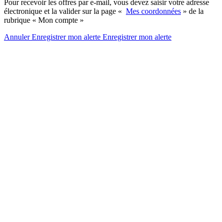
Pour recevoir les offres par e-mail, vous devez saisir votre adresse
électronique et la valider sur la page «
Mes coordonnées
» de la
rubrique « Mon compte »
Annuler
Enregistrer mon alerte
Enregistrer
mon alerte