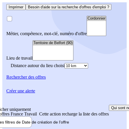
Imprimer
Besoin d'aide sur la recherche d'offres d'emploi ?
Métier, compétence, mot-clé, numéro d'offre
Lieu de travail
Distance autour du lieu choisi
Rechercher
des offres
Créer une alerte
Qui sont n
icher uniquement
 offres France Travail
Cette action recharge la liste des offres
les filtres de
Date de création
de l'offre