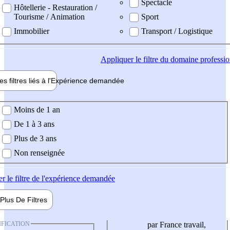
Spectacle
Hôtellerie - Restauration /
Tourisme / Animation
Sport
Immobilier
Transport / Logistique
Appliquer
le filtre du domaine professi
es filtres liés à l'
Expérience
demandée
ience demandée
Moins de 1 an
De 1 à 3 ans
Plus de 3 ans
Non renseignée
er
le filtre de l'expérience demandée
Plus De
Filtres
IFICATION
par France travail,