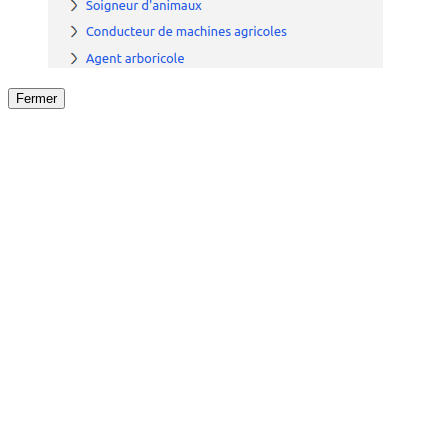
Fermer
Fermer
le détail de l'offre
/
Offre
sur
Offre précéden