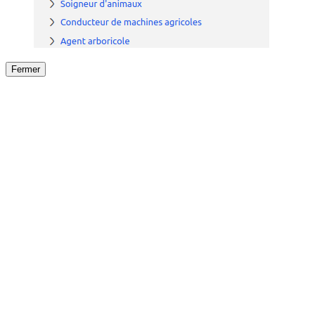
Fermer
Fermer
le détail de l'offre
/
Offre
sur
Offre précéden