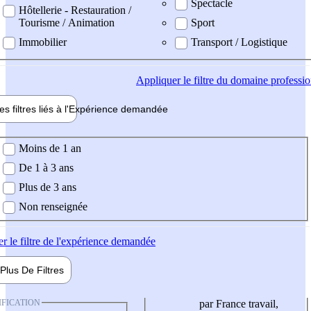
Spectacle
Hôtellerie - Restauration /
Tourisme / Animation
Sport
Immobilier
Transport / Logistique
Appliquer
le filtre du domaine professi
es filtres liés à l'
Expérience
demandée
ience demandée
Moins de 1 an
De 1 à 3 ans
Plus de 3 ans
Non renseignée
er
le filtre de l'expérience demandée
Plus De
Filtres
IFICATION
par France travail,