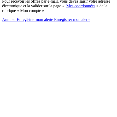
Pour recevoir les offres par e-mail, vous devez saisir votre adresse
électronique et la valider sur la page «
Mes coordonnées
» de la
rubrique « Mon compte »
Annuler
Enregistrer mon alerte
Enregistrer
mon alerte