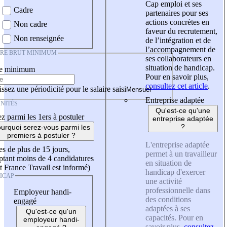
Cap emploi et ses
Cadre
partenaires pour ses
actions concrètes en
Non cadre
faveur du recrutement,
Non renseignée
de l’intégration et de
l’accompagnement de
IRE BRUT MINIMUM
ses collaborateurs en
situation de handicap.
re minimum
Pour en savoir plus,
consultez cet article
.
ssez une périodicité pour le salaire saisi
Entreprise adaptée
NITÉS
Qu'est-ce qu'une
z parmi les 1ers à postuler
entreprise adaptée
?
urquoi serez-vous parmi les
premiers à postuler ?
L'entreprise adaptée
es de plus de 15 jours,
permet à un travailleur
tant moins de 4 candidatures
en situation de
t France Travail est informé)
handicap d'exercer
ICAP
une activité
professionnelle dans
Employeur handi-
des conditions
engagé
adaptées à ses
Qu'est-ce qu'un
capacités. Pour en
employeur handi-
savoir plus,
consultez