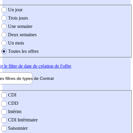
e création de l'offre
Un jour
Trois jours
Une semaine
Deux semaines
Un mois
Toutes les offres
er
le filtre de date de création de l'offre
les filtres de types de
Contrat
de contrat
CDI
CDD
Intérim
CDI Intérimaire
Saisonnier