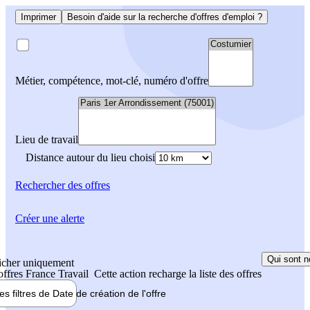
Imprimer
Besoin d'aide sur la recherche d'offres d'emploi ?
Métier, compétence, mot-clé, numéro d'offre
Lieu de travail
Distance autour du lieu choisi
Rechercher
des offres
Créer une alerte
Qui sont n
icher uniquement
 offres France Travail
Cette action recharge la liste des offres
les filtres de
Date de création
de l'offre