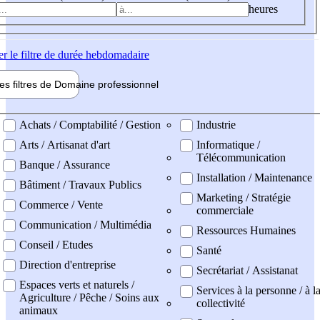
heures
er
le filtre de durée hebdomadaire
les filtres de
Domaine pro
fessionnel
ne professionel
Achats / Comptabilité / Gestion
Industrie
Arts / Artisanat d'art
Informatique /
Télécommunication
Banque / Assurance
Installation / Maintenance
Bâtiment / Travaux Publics
Marketing / Stratégie
Commerce / Vente
commerciale
Communication / Multimédia
Ressources Humaines
Conseil / Etudes
Santé
Direction d'entreprise
Secrétariat / Assistanat
Espaces verts et naturels /
Services à la personne / à l
Agriculture / Pêche / Soins aux
collectivité
animaux