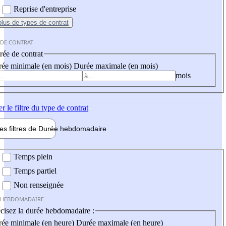
Reprise d'entreprise
plus
de types de contrat
 DE CONTRAT
ée de contrat
ée minimale (en mois)
Durée maximale (en mois)
mois
er
le filtre du type de contrat
les filtres de
Durée hebdo
madaire
 hebdomadaire
Temps plein
Temps partiel
Non renseignée
 HEBDOMADAIRE
cisez la durée hebdomadaire :
ée minimale (en heure)
Durée maximale (en heure)