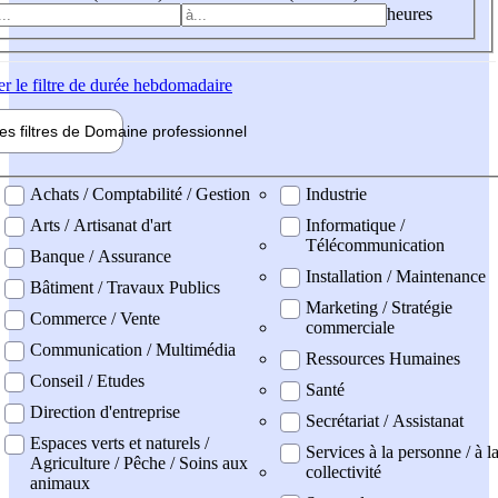
heures
er
le filtre de durée hebdomadaire
les filtres de
Domaine pro
fessionnel
ne professionel
Achats / Comptabilité / Gestion
Industrie
Arts / Artisanat d'art
Informatique /
Télécommunication
Banque / Assurance
Installation / Maintenance
Bâtiment / Travaux Publics
Marketing / Stratégie
Commerce / Vente
commerciale
Communication / Multimédia
Ressources Humaines
Conseil / Etudes
Santé
Direction d'entreprise
Secrétariat / Assistanat
Espaces verts et naturels /
Services à la personne / à l
Agriculture / Pêche / Soins aux
collectivité
animaux