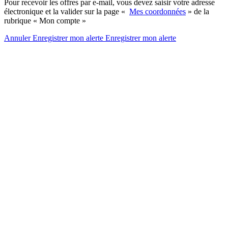
Pour recevoir les offres par e-mail, vous devez saisir votre adresse
électronique et la valider sur la page «
Mes coordonnées
» de la
rubrique « Mon compte »
Annuler
Enregistrer mon alerte
Enregistrer
mon alerte