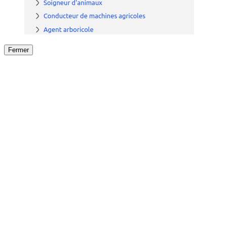
Fermer
Fermer
le détail de l'offre
/
Offre
sur
Offre précéden