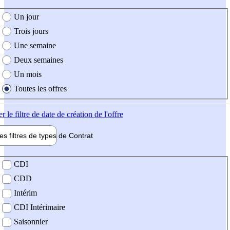
e création de l'offre
Un jour
Trois jours
Une semaine
Deux semaines
Un mois
Toutes les offres
er
le filtre de date de création de l'offre
les filtres de types de
Contrat
de contrat
CDI
CDD
Intérim
CDI Intérimaire
Saisonnier