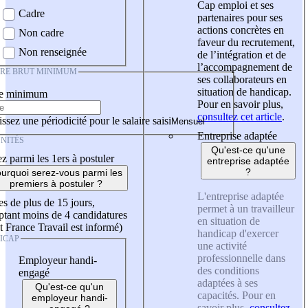
Cap emploi et ses
Cadre
partenaires pour ses
actions concrètes en
Non cadre
faveur du recrutement,
Non renseignée
de l’intégration et de
l’accompagnement de
IRE BRUT MINIMUM
ses collaborateurs en
situation de handicap.
re minimum
Pour en savoir plus,
consultez cet article
.
ssez une périodicité pour le salaire saisi
Entreprise adaptée
NITÉS
Qu'est-ce qu'une
z parmi les 1ers à postuler
entreprise adaptée
?
urquoi serez-vous parmi les
premiers à postuler ?
L'entreprise adaptée
es de plus de 15 jours,
permet à un travailleur
tant moins de 4 candidatures
en situation de
t France Travail est informé)
handicap d'exercer
ICAP
une activité
professionnelle dans
Employeur handi-
des conditions
engagé
adaptées à ses
Qu'est-ce qu'un
capacités. Pour en
employeur handi-
savoir plus,
consultez