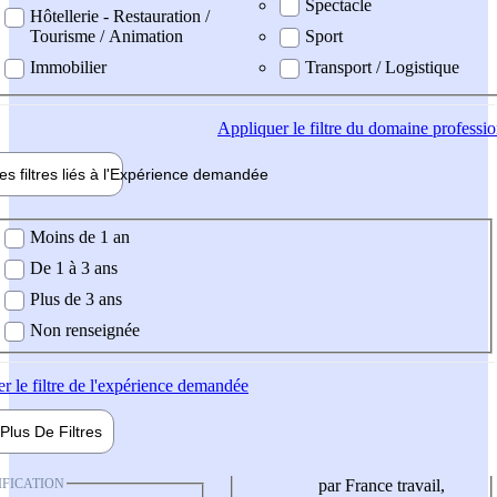
Spectacle
Hôtellerie - Restauration /
Tourisme / Animation
Sport
Immobilier
Transport / Logistique
Appliquer
le filtre du domaine professi
es filtres liés à l'
Expérience
demandée
ience demandée
Moins de 1 an
De 1 à 3 ans
Plus de 3 ans
Non renseignée
er
le filtre de l'expérience demandée
Plus De
Filtres
IFICATION
par France travail,