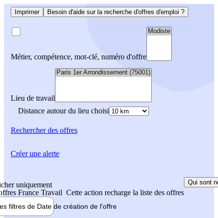
Imprimer
Besoin d'aide sur la recherche d'offres d'emploi ?
Métier, compétence, mot-clé, numéro d'offre
Lieu de travail
Distance autour du lieu choisi
Rechercher
des offres
Créer une alerte
Qui sont n
icher uniquement
 offres France Travail
Cette action recharge la liste des offres
les filtres de
Date de création
de l'offre