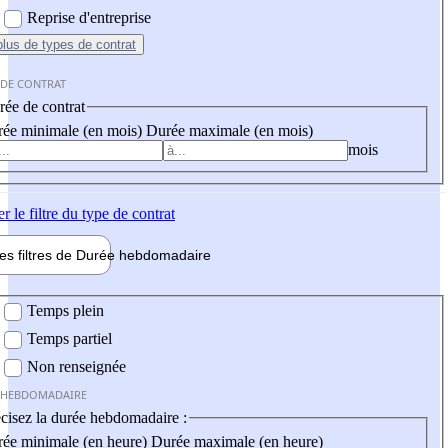
Reprise d'entreprise
plus
de types de contrat
 DE CONTRAT
ée de contrat
ée minimale (en mois)
Durée maximale (en mois)
mois
er
le filtre du type de contrat
les filtres de
Durée hebdo
madaire
 hebdomadaire
Temps plein
Temps partiel
Non renseignée
 HEBDOMADAIRE
cisez la durée hebdomadaire :
ée minimale (en heure)
Durée maximale (en heure)