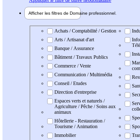
Appliquer
le filtre de durée hebdomadaire
Afficher les filtres de
Domaine pro
fessionnel
Domaine professionel
Achats / Comptabilité / Gestion
Indu
Arts / Artisanat d'art
Info
Tél
Banque / Assurance
Inst
Bâtiment / Travaux Publics
Mark
Commerce / Vente
com
Communication / Multimédia
Res
Conseil / Etudes
San
Direction d'entreprise
Secr
Espaces verts et naturels /
Serv
Agriculture / Pêche / Soins aux
coll
animaux
Spe
Hôtellerie - Restauration /
Tourisme / Animation
Spo
Immobilier
Tran