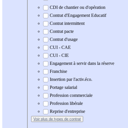
CDI de chantier ou d'opération
Contrat d'Engagement Educatif
Contrat intermittent
Contrat pacte
Contrat d'usage
CUI - CAE
CUI - CIE
Engagement à servir dans la réserve
Franchise
Insertion par l'activ.éco.
Portage salarial
Profession commerciale
Profession libérale
Reprise d'entreprise
Voir plus
de types de contrat