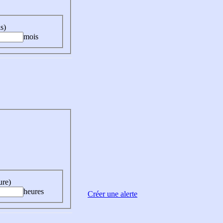
s)
mois
ure)
heures
Créer une alerte