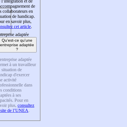
 l’intégration et de
’accompagnement de
s collaborateurs en
tuation de handicap.
ur en savoir plus,
nsultez cet article
.
treprise adaptée
Qu'est-ce qu'une
entreprise adaptée
?
entreprise adaptée
rmet à un travailleur
 situation de
ndicap d'exercer
e activité
ofessionnelle dans
s conditions
aptées à ses
pacités. Pour en
voir plus,
consultez
 site de l’UNEA
.