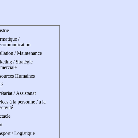
strie
rmatique /
écommunication
allation / Maintenance
eting / Stratégie
merciale
sources Humaines
té
étariat / Assistanat
ices à la personne / à la
ectivité
ctacle
rt
sport / Logistique