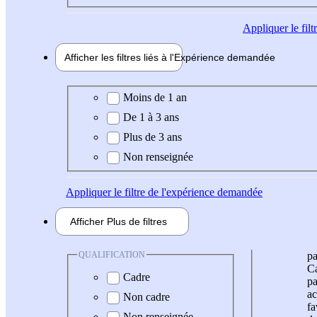
Appliquer
le fil
Afficher les filtres liés à l'
Expérience
demandée
Expérience demandée
Moins de 1 an
De 1 à 3 ans
Plus de 3 ans
Non renseignée
Appliquer
le filtre de l'expérience demandée
Afficher
Plus de
filtres
QUALIFICATION
pa
Ca
Cadre
pa
ac
Non cadre
fa
Non renseignée