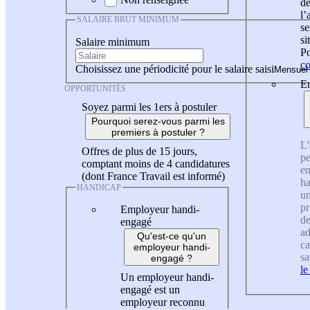
de
l
SALAIRE BRUT MINIMUM
se
si
Salaire minimum
Po
co
Choisissez une périodicité pour le salaire saisi
En
OPPORTUNITÉS
Soyez parmi les 1ers à postuler
Pourquoi serez-vous parmi les
premiers à postuler ?
L'
Offres de plus de 15 jours,
pe
comptant moins de 4 candidatures
en
(dont France Travail est informé)
ha
HANDICAP
un
pr
Employeur handi-
de
engagé
ad
Qu'est-ce qu'un
ca
employeur handi-
sa
engagé ?
le
Un employeur handi-
engagé est un
employeur reconnu