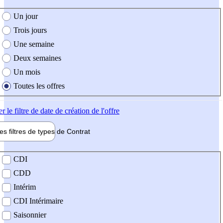
e création de l'offre
Un jour
Trois jours
Une semaine
Deux semaines
Un mois
Toutes les offres
er
le filtre de date de création de l'offre
les filtres de types de
Contrat
de contrat
CDI
CDD
Intérim
CDI Intérimaire
Saisonnier