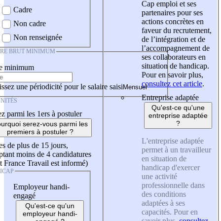
Cap emploi et ses
Cadre
partenaires pour ses
actions concrètes en
Non cadre
faveur du recrutement,
Non renseignée
de l’intégration et de
l’accompagnement de
IRE BRUT MINIMUM
ses collaborateurs en
situation de handicap.
re minimum
Pour en savoir plus,
consultez cet article
.
ssez une périodicité pour le salaire saisi
Entreprise adaptée
NITÉS
Qu'est-ce qu'une
z parmi les 1ers à postuler
entreprise adaptée
?
urquoi serez-vous parmi les
premiers à postuler ?
L'entreprise adaptée
es de plus de 15 jours,
permet à un travailleur
tant moins de 4 candidatures
en situation de
t France Travail est informé)
handicap d'exercer
ICAP
une activité
professionnelle dans
Employeur handi-
des conditions
engagé
adaptées à ses
Qu'est-ce qu'un
capacités. Pour en
employeur handi-
savoir plus,
consultez