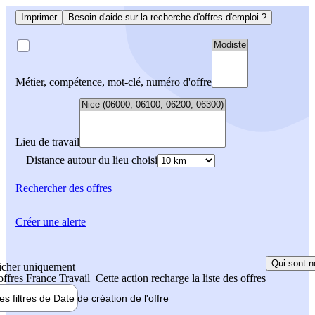
Imprimer
Besoin d'aide sur la recherche d'offres d'emploi ?
Métier, compétence, mot-clé, numéro d'offre
Lieu de travail
Distance autour du lieu choisi
Rechercher
des offres
Créer une alerte
Qui sont n
icher uniquement
 offres France Travail
Cette action recharge la liste des offres
les filtres de
Date de création
de l'offre