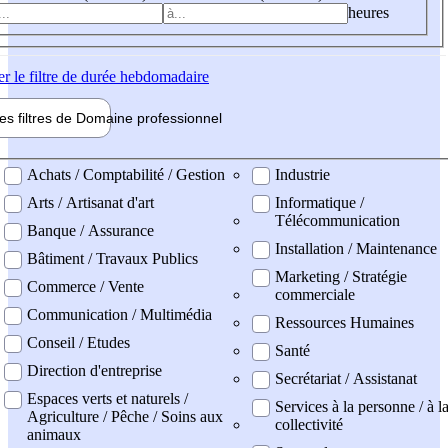
heures
er
le filtre de durée hebdomadaire
les filtres de
Domaine pro
fessionnel
ne professionel
Achats / Comptabilité / Gestion
Industrie
Arts / Artisanat d'art
Informatique /
Télécommunication
Banque / Assurance
Installation / Maintenance
Bâtiment / Travaux Publics
Marketing / Stratégie
Commerce / Vente
commerciale
Communication / Multimédia
Ressources Humaines
Conseil / Etudes
Santé
Direction d'entreprise
Secrétariat / Assistanat
Espaces verts et naturels /
Services à la personne / à l
Agriculture / Pêche / Soins aux
collectivité
animaux