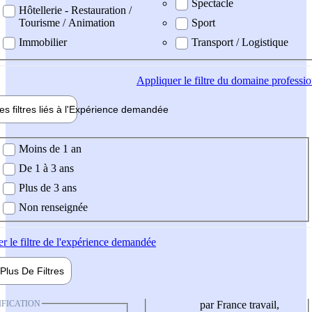
Spectacle
Hôtellerie - Restauration /
Tourisme / Animation
Sport
Immobilier
Transport / Logistique
Appliquer
le filtre du domaine professi
es filtres liés à l'
Expérience
demandée
ience demandée
Moins de 1 an
De 1 à 3 ans
Plus de 3 ans
Non renseignée
er
le filtre de l'expérience demandée
Plus De
Filtres
IFICATION
par France travail,