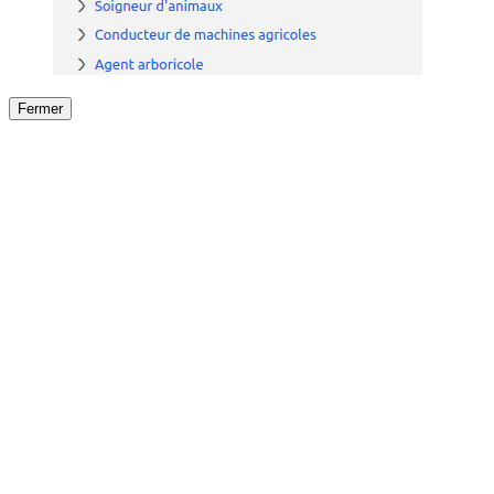
Fermer
Fermer
le détail de l'offre
/
Offre
sur
Offre précéden