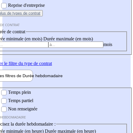
Reprise d'entreprise
plus
de types de contrat
 DE CONTRAT
ée de contrat
ée minimale (en mois)
Durée maximale (en mois)
mois
er
le filtre du type de contrat
les filtres de
Durée hebdo
madaire
 hebdomadaire
Temps plein
Temps partiel
Non renseignée
 HEBDOMADAIRE
cisez la durée hebdomadaire :
ée minimale (en heure)
Durée maximale (en heure)