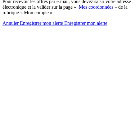
Pour recevoir les offres par e-mail, vous devez saisir votre adresse
électronique et la valider sur la page «
Mes coordonnées
» de la
rubrique « Mon compte »
Annuler
Enregistrer mon alerte
Enregistrer
mon alerte