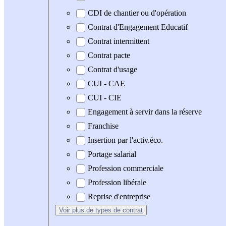
CDI de chantier ou d'opération
Contrat d'Engagement Educatif
Contrat intermittent
Contrat pacte
Contrat d'usage
CUI - CAE
CUI - CIE
Engagement à servir dans la réserve
Franchise
Insertion par l'activ.éco.
Portage salarial
Profession commerciale
Profession libérale
Reprise d'entreprise
Voir plus
de types de contrat