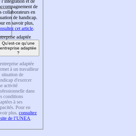
 l’intégration et de
’accompagnement de
s collaborateurs en
tuation de handicap.
ur en savoir plus,
nsultez cet article
.
treprise adaptée
Qu'est-ce qu'une
entreprise adaptée
?
entreprise adaptée
rmet à un travailleur
 situation de
ndicap d'exercer
e activité
ofessionnelle dans
s conditions
aptées à ses
pacités. Pour en
voir plus,
consultez
 site de l’UNEA
.