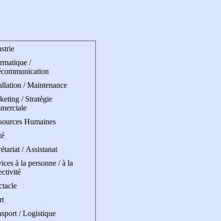
strie
rmatique /
écommunication
allation / Maintenance
eting / Stratégie
merciale
sources Humaines
té
étariat / Assistanat
ices à la personne / à la
ectivité
ctacle
rt
sport / Logistique