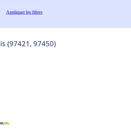
Appliquer
les filtres
is (97421, 97450)