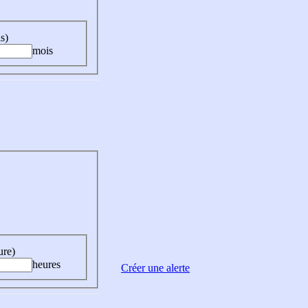
s)
mois
ure)
heures
Créer une alerte