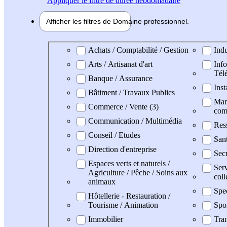
Appliquer
le filtre de durée hebdomadaire
Afficher les filtres de
Domaine pro
fessionnel
Domaine professionel
Achats / Comptabilité / Gestion
Indu
Arts / Artisanat d'art
Info
Tél
Banque / Assurance
Inst
Bâtiment / Travaux Publics
Mark
Commerce / Vente (3)
com
Communication / Multimédia
Res
Conseil / Etudes
San
Direction d'entreprise
Secr
Espaces verts et naturels /
Serv
Agriculture / Pêche / Soins aux
coll
animaux
Spe
Hôtellerie - Restauration /
Tourisme / Animation
Spo
Immobilier
Tran