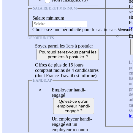
de
l
SALAIRE BRUT MINIMUM
se
si
Salaire minimum
Po
co
Choisissez une périodicité pour le salaire saisi
En
OPPORTUNITÉS
Soyez parmi les 1ers à postuler
Pourquoi serez-vous parmi les
premiers à postuler ?
L'
Offres de plus de 15 jours,
pe
comptant moins de 4 candidatures
en
(dont France Travail est informé)
ha
HANDICAP
un
pr
Employeur handi-
de
engagé
ad
Qu'est-ce qu'un
ca
employeur handi-
sa
engagé ?
le
Un employeur handi-
engagé est un
employeur reconnu