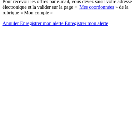
Pour recevoir les offres par e-mail, vous devez saisir votre adresse
électronique et la valider sur la page «
Mes coordonnées
» de la
rubrique « Mon compte »
Annuler
Enregistrer mon alerte
Enregistrer
mon alerte