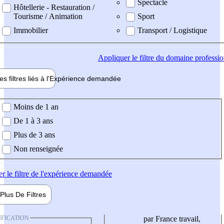
Spectacle
Hôtellerie - Restauration /
Tourisme / Animation
Sport
Immobilier
Transport / Logistique
Appliquer
le filtre du domaine professi
es filtres liés à l'
Expérience
demandée
ience demandée
Moins de 1 an
De 1 à 3 ans
Plus de 3 ans
Non renseignée
er
le filtre de l'expérience demandée
Plus De
Filtres
IFICATION
par France travail,