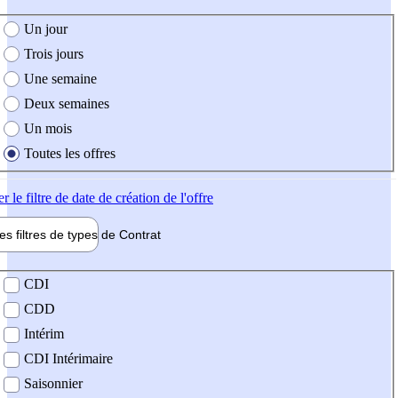
e création de l'offre
Un jour
Trois jours
Une semaine
Deux semaines
Un mois
Toutes les offres
er
le filtre de date de création de l'offre
les filtres de types de
Contrat
de contrat
CDI
CDD
Intérim
CDI Intérimaire
Saisonnier