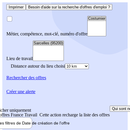
Imprimer
Besoin d'aide sur la recherche d'offres d'emploi ?
Métier, compétence, mot-clé, numéro d'offre
Lieu de travail
Distance autour du lieu choisi
Rechercher
des offres
Créer une alerte
Qui sont n
icher uniquement
 offres France Travail
Cette action recharge la liste des offres
les filtres de
Date de création
de l'offre