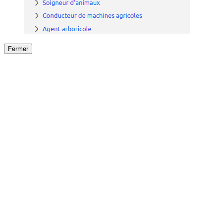
Fermer
Fermer
le détail de l'offre
/
Offre
sur
Offre précéden