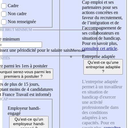
Cap emploi et ses
Cadre
partenaires pour ses
actions concrètes en
Non cadre
faveur du recrutement,
Non renseignée
de l’intégration et de
l’accompagnement de
IRE BRUT MINIMUM
ses collaborateurs en
situation de handicap.
re minimum
Pour en savoir plus,
consultez cet article
.
ssez une périodicité pour le salaire saisi
Entreprise adaptée
NITÉS
Qu'est-ce qu'une
z parmi les 1ers à postuler
entreprise adaptée
?
urquoi serez-vous parmi les
premiers à postuler ?
L'entreprise adaptée
es de plus de 15 jours,
permet à un travailleur
tant moins de 4 candidatures
en situation de
t France Travail est informé)
handicap d'exercer
ICAP
une activité
professionnelle dans
Employeur handi-
des conditions
engagé
adaptées à ses
Qu'est-ce qu'un
capacités. Pour en
employeur handi-
savoir plus,
consultez