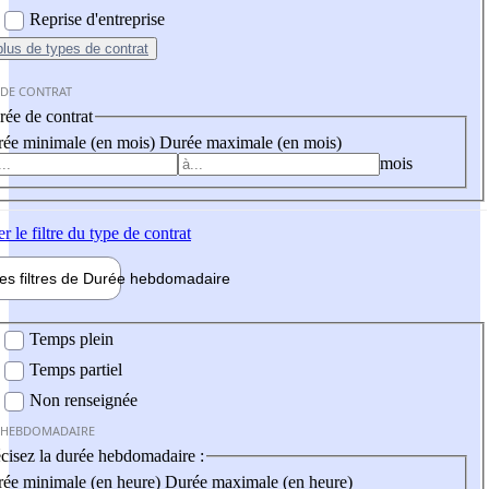
Reprise d'entreprise
plus
de types de contrat
 DE CONTRAT
ée de contrat
ée minimale (en mois)
Durée maximale (en mois)
mois
er
le filtre du type de contrat
les filtres de
Durée hebdo
madaire
 hebdomadaire
Temps plein
Temps partiel
Non renseignée
 HEBDOMADAIRE
cisez la durée hebdomadaire :
ée minimale (en heure)
Durée maximale (en heure)