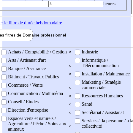
heures
er
le filtre de durée hebdomadaire
les filtres de
Domaine pro
fessionnel
ne professionel
Achats / Comptabilité / Gestion
Industrie
Arts / Artisanat d'art
Informatique /
Télécommunication
Banque / Assurance
Installation / Maintenance
Bâtiment / Travaux Publics
Marketing / Stratégie
Commerce / Vente
commerciale
Communication / Multimédia
Ressources Humaines
Conseil / Etudes
Santé
Direction d'entreprise
Secrétariat / Assistanat
Espaces verts et naturels /
Services à la personne / à l
Agriculture / Pêche / Soins aux
collectivité
animaux