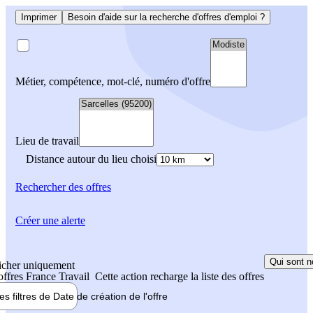
Imprimer
Besoin d'aide sur la recherche d'offres d'emploi ?
Métier, compétence, mot-clé, numéro d'offre
Lieu de travail
Distance autour du lieu choisi
Rechercher
des offres
Créer une alerte
Qui sont n
icher uniquement
 offres France Travail
Cette action recharge la liste des offres
les filtres de
Date de création
de l'offre