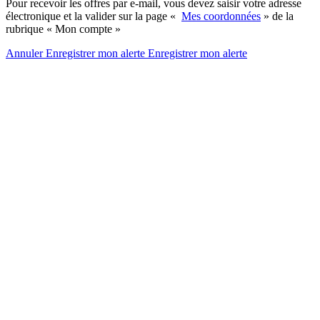
Pour recevoir les offres par e-mail, vous devez saisir votre adresse
électronique et la valider sur la page «
Mes coordonnées
» de la
rubrique « Mon compte »
Annuler
Enregistrer mon alerte
Enregistrer
mon alerte