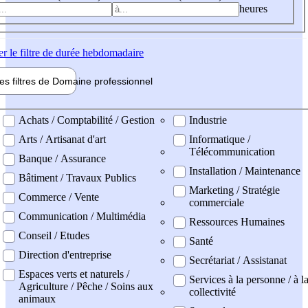
heures
er
le filtre de durée hebdomadaire
les filtres de
Domaine pro
fessionnel
ne professionel
Achats / Comptabilité / Gestion
Industrie
Arts / Artisanat d'art
Informatique /
Télécommunication
Banque / Assurance
Installation / Maintenance
Bâtiment / Travaux Publics
Marketing / Stratégie
Commerce / Vente
commerciale
Communication / Multimédia
Ressources Humaines
Conseil / Etudes
Santé
Direction d'entreprise
Secrétariat / Assistanat
Espaces verts et naturels /
Services à la personne / à l
Agriculture / Pêche / Soins aux
collectivité
animaux