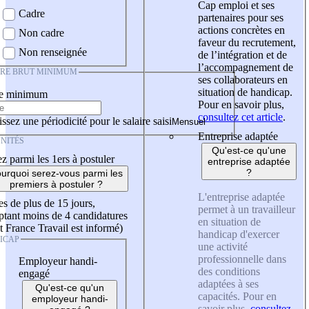
Cap emploi et ses
Cadre
partenaires pour ses
actions concrètes en
Non cadre
faveur du recrutement,
Non renseignée
de l’intégration et de
l’accompagnement de
IRE BRUT MINIMUM
ses collaborateurs en
situation de handicap.
re minimum
Pour en savoir plus,
consultez cet article
.
ssez une périodicité pour le salaire saisi
Entreprise adaptée
NITÉS
Qu'est-ce qu'une
z parmi les 1ers à postuler
entreprise adaptée
?
urquoi serez-vous parmi les
premiers à postuler ?
L'entreprise adaptée
es de plus de 15 jours,
permet à un travailleur
tant moins de 4 candidatures
en situation de
t France Travail est informé)
handicap d'exercer
ICAP
une activité
professionnelle dans
Employeur handi-
des conditions
engagé
adaptées à ses
Qu'est-ce qu'un
capacités. Pour en
employeur handi-
savoir plus,
consultez