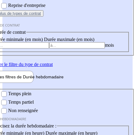
Reprise d'entreprise
plus
de types de contrat
 DE CONTRAT
ée de contrat
ée minimale (en mois)
Durée maximale (en mois)
mois
er
le filtre du type de contrat
les filtres de
Durée hebdo
madaire
 hebdomadaire
Temps plein
Temps partiel
Non renseignée
 HEBDOMADAIRE
cisez la durée hebdomadaire :
ée minimale (en heure)
Durée maximale (en heure)