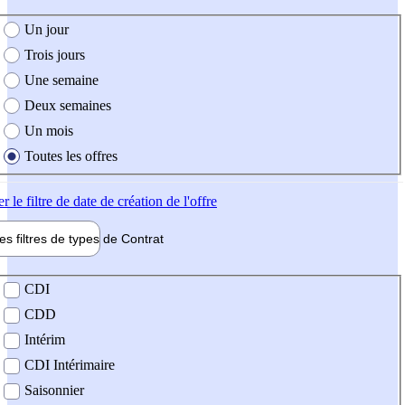
e création de l'offre
Un jour
Trois jours
Une semaine
Deux semaines
Un mois
Toutes les offres
er
le filtre de date de création de l'offre
les filtres de types de
Contrat
de contrat
CDI
CDD
Intérim
CDI Intérimaire
Saisonnier