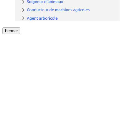
Fermer
Fermer
le détail de l'offre
/
Offre
sur
Offre précéden