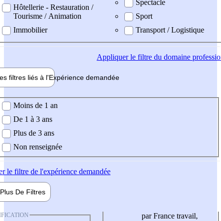
Spectacle
Hôtellerie - Restauration /
Tourisme / Animation
Sport
Immobilier
Transport / Logistique
Appliquer
le filtre du domaine professi
es filtres liés à l'
Expérience
demandée
ience demandée
Moins de 1 an
De 1 à 3 ans
Plus de 3 ans
Non renseignée
er
le filtre de l'expérience demandée
Plus De
Filtres
IFICATION
par France travail,