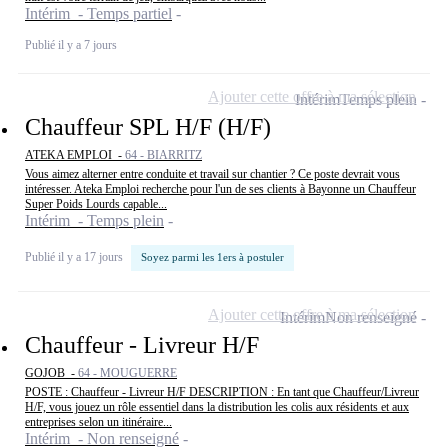
Intérim - Temps partiel
Publié il y a 7 jours
Ajouter cette offre à ma sélection
Intérim
Temps plein
Chauffeur SPL H/F (H/F)
ATEKA EMPLOI -
64 - BIARRITZ
Vous aimez alterner entre conduite et travail sur chantier ? Ce poste devrait vous
intéresser. Ateka Emploi recherche pour l'un de ses clients à Bayonne un Chauffeur
Super Poids Lourds capable...
Intérim - Temps plein
Publié il y a 17 jours
Soyez parmi les 1ers à postuler
Ajouter cette offre à ma sélection
Intérim
Non renseigné
Chauffeur - Livreur H/F
GOJOB -
64 - MOUGUERRE
POSTE : Chauffeur - Livreur H/F DESCRIPTION : En tant que Chauffeur/Livreur
H/F, vous jouez un rôle essentiel dans la distribution les colis aux résidents et aux
entreprises selon un itinéraire...
Intérim - Non renseigné