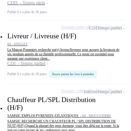
CDD - Temps plein
Publié il y a plus de 30 jours
Ajouter cette offre à ma sélection
CDI
Temps partiel
Livreur / Livreuse (H/F)
64 - ANGLET
La Maison Pommiers recherche un(e) livreur/livreuse pour assurer la livraison de
ses produits auprès de sa clientèle professionnelle. Ce poste est essentiel pour
garantir une expérience client...
CDI - Temps partiel
Publié il y a plus de 30 jours
Soyez parmi les 1ers à postuler
Ajouter cette offre à ma sélection
Intérim
Temps partiel
Chauffeur PL/SPL Distribution
(H/F)
SAMSIC EMPLOI PYRENEES ATLANTIQUES -
64 - MOUGUERRE
SAMSIC RECHERCHE UN CHAUFFEUR PL / SPL DISTRIBUTION DE
NUIT (H/F) Quand la plupart des gens dorment, vous êtes déjà sur la route. Si la
nuit est votre terrain de jeu, embarquez avec nous...