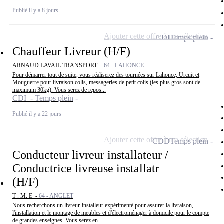
Publié il y a 8 jours
Ajouter cette offre à ma sélection
CDI
Temps plein
Chauffeur Livreur (H/F)
ARNAUD LAVAIL TRANSPORT -
64 - LAHONCE
Pour démarrer tout de suite, vous réaliserez des tournées sur Lahonce, Urcuit et
Mouguerre pour livraison colis, messageries de petit colis (les plus gros sont de
maximum 30kg). Vous serez de repos...
CDI - Temps plein
Publié il y a 22 jours
Ajouter cette offre à ma sélection
CDD
Temps plein
Conducteur livreur installateur /
Conductrice livreuse installatr
(H/F)
T . M. E -
64 - ANGLET
Nous recherchons un livreur-installeur expérimenté pour assurer la livraison,
l'installation et le montage de meubles et d'électroménager à domicile pour le compte
de grandes enseignes. Vous serez en...