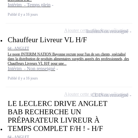
Intérim - Temps plein
Publié il y a 16 jours
Ajouter cette offre à ma sélection
Intérim
Non renseigné
Chauffeur Livreur VL H/F
64 - ANGLET
Le poste INTERIM NATION Bayonne recrute pour l'un de ses clients, spécialisé
dans la distribution de produits alimentaires surgelés auprès des professionnels, des
Chauffeurs Livreurs VL H/F pour une...
Intérim - Non renseigné
Publié il y a 16 jours
Ajouter cette offre à ma sélection
CDI
Non renseigné
LE LECLERC DRIVE ANGLET
BAB RECHERCHE UN
PRÉPARATEUR LIVREUR À
TEMPS COMPLET F/H ! - H/F
64 - ANGLET