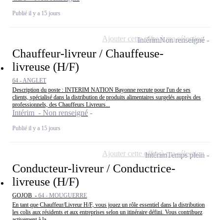
Publié il y a 15 jours
Ajouter cette offre à ma sélection
Intérim
Non renseigné
Chauffeur-livreur / Chauffeuse-
livreuse (H/F)
64 - ANGLET
Description du poste : INTERIM NATION Bayonne recrute pour l'un de ses
clients, spécialisé dans la distribution de produits alimentaires surgelés auprès des
professionnels, des Chauffeurs Livreurs...
Intérim - Non renseigné
Publié il y a 15 jours
Ajouter cette offre à ma sélection
Intérim
Temps plein
Conducteur-livreur / Conductrice-
livreuse (H/F)
GOJOB -
64 - MOUGUERRE
En tant que Chauffeur/Livreur H/F, vous jouez un rôle essentiel dans la distribution
les colis aux résidents et aux entreprises selon un itinéraire défini. Vous contribuez
activement à la...