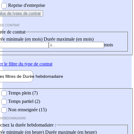
Reprise d'entreprise
plus
de types de contrat
 DE CONTRAT
ée de contrat
ée minimale (en mois)
Durée maximale (en mois)
mois
er
le filtre du type de contrat
les filtres de
Durée hebdo
madaire
 hebdomadaire
Temps plein (7)
Temps partiel (2)
Non renseignée (15)
 HEBDOMADAIRE
cisez la durée hebdomadaire :
ée minimale (en heure)
Durée maximale (en heure)