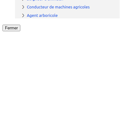
Fermer
Fermer
le détail de l'offre
/
Offre
sur
Offre précéden