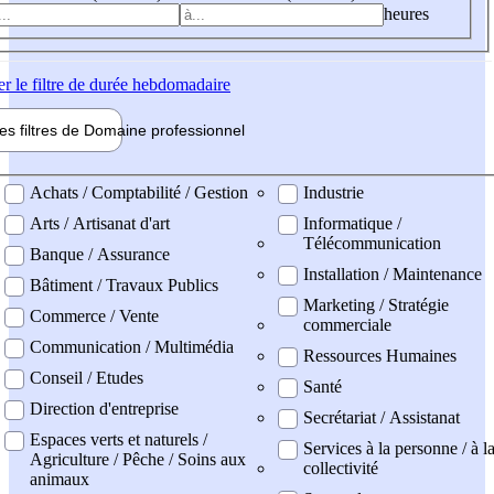
heures
er
le filtre de durée hebdomadaire
les filtres de
Domaine pro
fessionnel
ne professionel
Achats / Comptabilité / Gestion
Industrie
Arts / Artisanat d'art
Informatique /
Télécommunication
Banque / Assurance
Installation / Maintenance
Bâtiment / Travaux Publics
Marketing / Stratégie
Commerce / Vente
commerciale
Communication / Multimédia
Ressources Humaines
Conseil / Etudes
Santé
Direction d'entreprise
Secrétariat / Assistanat
Espaces verts et naturels /
Services à la personne / à l
Agriculture / Pêche / Soins aux
collectivité
animaux