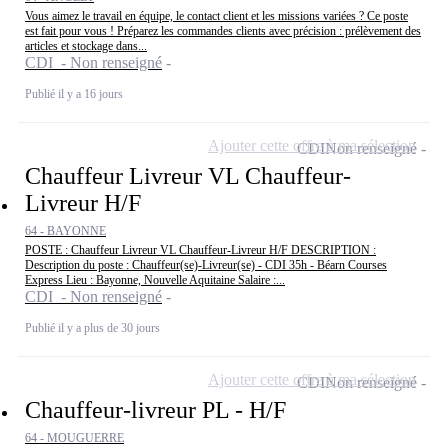
Vous aimez le travail en équipe, le contact client et les missions variées ? Ce poste
est fait pour vous ! Préparez les commandes clients avec précision : prélèvement des
articles et stockage dans...
CDI - Non renseigné
Publié il y a 16 jours
Ajouter cette offre à ma sélection
CDI
Non renseigné
Chauffeur Livreur VL Chauffeur-
Livreur H/F
64 - BAYONNE
POSTE : Chauffeur Livreur VL Chauffeur-Livreur H/F DESCRIPTION :
Description du poste : Chauffeur(se)-Livreur(se) - CDI 35h - Béarn Courses
Express Lieu : Bayonne, Nouvelle Aquitaine Salaire :...
CDI - Non renseigné
Publié il y a plus de 30 jours
Ajouter cette offre à ma sélection
CDI
Non renseigné
Chauffeur-livreur PL - H/F
64 - MOUGUERRE