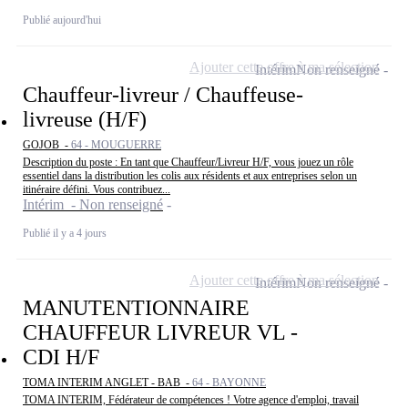
Publié aujourd'hui
Ajouter cette offre à ma sélection
Intérim
Non renseigné
Chauffeur-livreur / Chauffeuse-
livreuse (H/F)
GOJOB -
64 - MOUGUERRE
Description du poste : En tant que Chauffeur/Livreur H/F, vous jouez un rôle
essentiel dans la distribution les colis aux résidents et aux entreprises selon un
itinéraire défini. Vous contribuez...
Intérim - Non renseigné
Publié il y a 4 jours
Ajouter cette offre à ma sélection
Intérim
Non renseigné
MANUTENTIONNAIRE
CHAUFFEUR LIVREUR VL -
CDI H/F
TOMA INTERIM ANGLET - BAB -
64 - BAYONNE
TOMA INTERIM, Fédérateur de compétences ! Votre agence d'emploi, travail