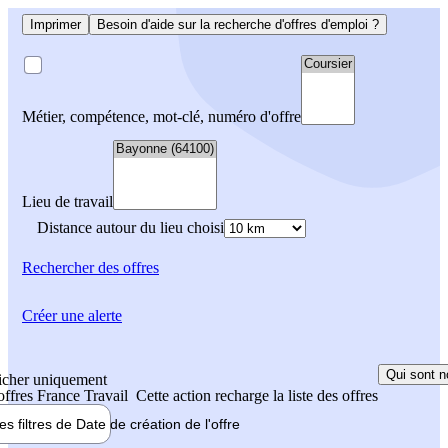
Imprimer
Besoin d'aide sur la recherche d'offres d'emploi ?
Métier, compétence, mot-clé, numéro d'offre
Lieu de travail
Distance autour du lieu choisi
Rechercher
des offres
Créer une alerte
Qui sont n
icher uniquement
 offres France Travail
Cette action recharge la liste des offres
les filtres de
Date de création
de l'offre