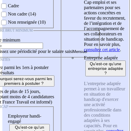
Cap emploi et ses
Cadre
partenaires pour ses
actions concrètes en
Non cadre (14)
faveur du recrutement,
Non renseignée (10)
de l’intégration et de
l’accompagnement de
IRE BRUT MINIMUM
ses collaborateurs en
situation de handicap.
re minimum
Pour en savoir plus,
consultez cet article
.
ssez une périodicité pour le salaire saisi
Entreprise adaptée
NITÉS
Qu'est-ce qu'une
z parmi les 1ers à postuler
entreprise adaptée
résultats
?
urquoi serez-vous parmi les
L'entreprise adaptée
premiers à postuler ?
permet à un travailleur
es de plus de 15 jours,
en situation de
tant moins de 4 candidatures
handicap d'exercer
t France Travail est informé)
une activité
ICAP
professionnelle dans
des conditions
Employeur handi-
adaptées à ses
engagé
capacités. Pour en
Qu'est-ce qu'un
savoir plus,
consultez