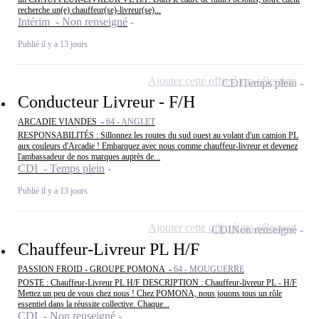
recherche un(e) chauffeur(se)-livreur(se)...
Intérim - Non renseigné
Publié il y a 13 jours
Ajouter cette offre à ma sélection
CDI
Temps plein
Conducteur Livreur - F/H
ARCADIE VIANDES -
64 - ANGLET
RESPONSABILITÉS : Sillonnez les routes du sud ouest au volant d'un camion PL
aux couleurs d'Arcadie ! Embarquez avec nous comme chauffeur-livreur et devenez
l'ambassadeur de nos marques auprès de...
CDI - Temps plein
Publié il y a 13 jours
Ajouter cette offre à ma sélection
CDI
Non renseigné
Chauffeur-Livreur PL H/F
PASSION FROID - GROUPE POMONA -
64 - MOUGUERRE
POSTE : Chauffeur-Livreur PL H/F DESCRIPTION : Chauffeur-livreur PL - H/F
Mettez un peu de vous chez nous ! Chez POMONA, nous jouons tous un rôle
essentiel dans la réussite collective. Chaque...
CDI - Non renseigné