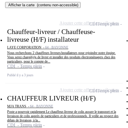
Afficher la carte
(contenu non-accessible)
Ajouter cette offre à ma sélection
CDI
Temps plein
Chauffeur-livreur / Chauffeuse-
livreuse (H/F) installateur
LAYE CORPORATION -
64 - BAYONNE
Nous recherchons 2 chauffeurs livreurs/installateurs pour rejoindre notre équipe.
Vous serez chargé(e)s de livrer et installer des produits électroménagers chez des
particuliers, pour le compte de...
CDI - Temps plein
Publié il y a 3 jours
Ajouter cette offre à ma sélection
CDI
Temps plein
CHAUFFEUR LIVREUR (H/F)
MJA TRANS -
64 - BAYONNE
Poste a pourvoir rapidement Le chauffeur-livreur de colis assure le transport et la
livraison de colis auprès de particuliers et de professionnels. Il veille au respect des
délais de livraison, à la...
CDI - Temps plein